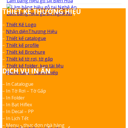
Làm bảng hiệu gỗ tại Biên Hòa
THIẾT KẾ THƯƠNG HIỆU
Làm bảng hiệu gỗ tại Nghệ An
–
Thiết Kế Logo
–
Nhận diệnThương Hiệu
–
Thiết kế catalogue
–
Thiết kế profile
–
Thiết kế Brochure
–
Thiết kế tờ rơi, tờ gấp
–
Thiết kế folder, kẹp tài liệu
DỊCH VỤ IN ẤN
–
Name card – Danh thiếp
– In Catalogue
– In Tờ Rơi – Tờ Gấp
– In Folder
– In Bạt Hiflex
– In Decal – PP
– In Lịch Tết
– Menu – thực đơn nhà hàng