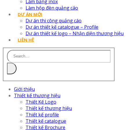
Làm bảng inox
Làm hộp đèn quảng cáo
DỰ ÁN MỚI
Dự án thi công quảng cáo
Dự án thiết kế catalogue – Profile
Dự án thiết kế logo – Nhận diện thương hiệu
LIÊN HỆ
Giới thiệu
Thiết kế thương hiệu
Thiết Kế Logo
Thiết kế thương hiệu
Thiết kế profile
Thiết kế catalogue
Thiết kế Brochure