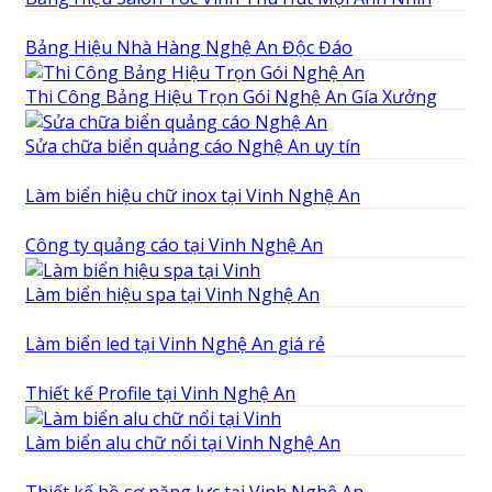
Bảng Hiệu Nhà Hàng Nghệ An Độc Đáo
Thi Công Bảng Hiệu Trọn Gói Nghệ An Gía Xưởng
Sửa chữa biển quảng cáo Nghệ An uy tín
Làm biển hiệu chữ inox tại Vinh Nghệ An
Công ty quảng cáo tại Vinh Nghệ An
Làm biển hiệu spa tại Vinh Nghệ An
Làm biển led tại Vinh Nghệ An giá rẻ
Thiết kế Profile tại Vinh Nghệ An
Làm biển alu chữ nổi tại Vinh Nghệ An
Thiết kế hồ sơ năng lực tại Vinh Nghệ An