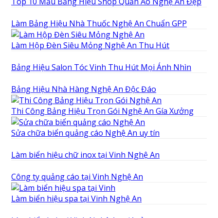
Top 10 Mẫu Bảng Hiệu Shop Quần Áo Nghệ An Đẹp
Làm Bảng Hiệu Nhà Thuốc Nghệ An Chuẩn GPP
Làm Hộp Đèn Siêu Mỏng Nghệ An Thu Hút
Bảng Hiệu Salon Tóc Vinh Thu Hút Mọi Ánh Nhìn
Bảng Hiệu Nhà Hàng Nghệ An Độc Đáo
Thi Công Bảng Hiệu Trọn Gói Nghệ An Gía Xưởng
Sửa chữa biển quảng cáo Nghệ An uy tín
Làm biển hiệu chữ inox tại Vinh Nghệ An
Công ty quảng cáo tại Vinh Nghệ An
Làm biển hiệu spa tại Vinh Nghệ An