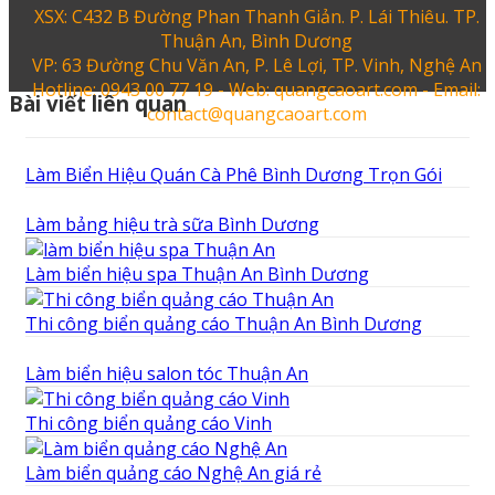
XSX: C432 B Đường Phan Thanh Giản. P. Lái Thiêu. TP.
Thuận An, Bình Dương
VP: 63 Đường Chu Văn An, P. Lê Lợi, TP. Vinh, Nghệ An
Hotline: 0943 00 77 19 - Web: quangcaoart.com - Email:
Bài viết liên quan
contact@quangcaoart.com
Làm Biển Hiệu Quán Cà Phê Bình Dương Trọn Gói
Làm bảng hiệu trà sữa Bình Dương
Làm biển hiệu spa Thuận An Bình Dương
Thi công biển quảng cáo Thuận An Bình Dương
Làm biển hiệu salon tóc Thuận An
Thi công biển quảng cáo Vinh
Làm biển quảng cáo Nghệ An giá rẻ