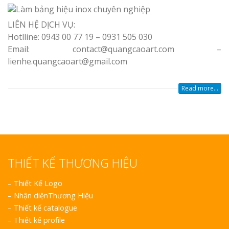
LIÊN HỆ DỊCH VỤ:
Hotlline: 0943 00 77 19 – 0931 505 030
Email: contact@quangcaoart.com –
lienhe.quangcaoart@gmail.com
Read more...
THIẾT KẾ THƯƠNG HIỆU
–
Thiết Kế Logo
–
Nhận diệnThương Hiệu
–
Thiết kế catalogue
–
Thiết kế profile