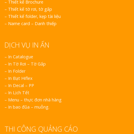
–
Thiết kế Brochure
–
Thiết kế tờ rơi, tờ gấp
–
Thiết kế folder, kẹp tài liệu
–
Name card – Danh thiếp
DỊCH VỤ IN ẤN
– In Catalogue
– In Tờ Rơi – Tờ Gấp
– In Folder
– In Bạt Hiflex
– In Decal – PP
– In Lịch Tết
– Menu – thực đơn nhà hàng
– In bao đũa – muỗng.
THI CÔNG QUẢNG CÁO