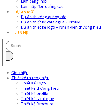
Làm bảng inox
Làm hộp đèn quảng cáo
DỰ ÁN MỚI
Dự án thi công quảng cáo
Dự án thiết kế catalogue – Profile
Dự án thiết kế logo – Nhận diện thương hiệu
LIÊN HỆ
Giới thiệu
Thiết kế thương hiệu
Thiết Kế Logo
Thiết kế thương hiệu
Thiết kế profile
Thiết kế catalogue
Thiết kế Brochure