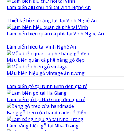
Làm biển alu chữ nổi tại Vinh Nghệ An
Thiết kế hồ sơ năng lực tại Vinh Nghệ An
Làm biển hiệu quán cà phê tại Vinh Nghệ An
Làm biển hiệu tại Vinh Nghệ An
Mẫu biển quán cà phê bằng gỗ đẹp
Mẫu biển hiệu gỗ vintage ấn tượng
Làm biển gỗ tại Ninh Binh đẹp giá rẻ
Làm biển gỗ tại Hà Giang đẹp giá rẻ
Bảng gỗ treo cửa handmade cổ điển
Làm bảng hiệu gỗ tại Nha Trang