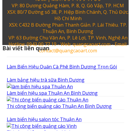
VP: 80 Dương Quảng Hàm, P. 8, Q. Gò Vấp, TP. HCM
XSX: 80/7 Đường số 38, P. Hiệp Bình Chánh, Q. Thủ Đức.
Hồ Chí Minh
XSX: C432 B Đường Phan Thanh Giản. P. Lái Thiêu. TP.
Thuận An, Bình Dương
VP: 63 Đường Chu Văn An, P. Lê Lợi, TP. Vinh, Nghệ An
Hotline: 0943 00 77 19 - Web: quangcaoart.com - Email:
Bài viết liên quan
contact@quangcaoart.com
Làm Biển Hiệu Quán Cà Phê Bình Dương Trọn Gói
Làm bảng hiệu trà sữa Bình Dương
Làm biển hiệu spa Thuận An Bình Dương
Thi công biển quảng cáo Thuận An Bình Dương
Làm biển hiệu salon tóc Thuận An