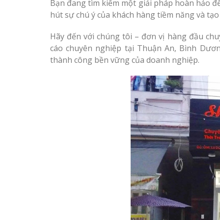
Bạn đang tìm kiếm một giải pháp hoàn hảo đ
Biển Led Chạ
hút sự chú ý của khách hàng tiềm năng và tạo 
Ma Trận Ngh
Thiết kế Profile tại Vinh
Thi Công Ch
Nghệ An
Hãy đến với chúng tôi – đơn vị hàng đầu chuy
Nghiệp
cáo chuyên nghiệp tại Thuận An, Bình Dươ
Làm biển alu chữ nổi tại
thành công bền vững của doanh nghiệp.
Làm Biển Côn
Vinh Nghệ An
Mica Tại Vinh
Ngay
Thiết kế hồ sơ năng lực
tại Vinh Nghệ An
Làm biển quả
tại Vinh Ngh
Làm biển hiệu quán cà
phê tại Vinh Nghệ An
Làm Biển Hiệ
Nam Đàn Uy T
Xưởng
Làm Biển Qu
Mỹ Phẩm Vin