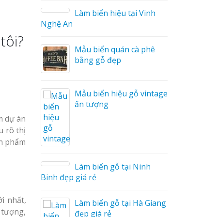
Làm biển hiệu tại Vinh
Nghệ An
i Nam
tôi?
ưởng
Mẫu biển quán cà phê
bằng gỗ đẹp
Cáo Mỹ
út
Mẫu biển hiệu gỗ vintage
ấn tượng
m dự án
 Hiệu
hệ An
 rõ thị
ản phẩm
hà
Làm biển gỗ tại Ninh
huẩn
Binh đẹp giá rẻ
i nhất,
Làm biển gỗ tại Hà Giang
 tượng,
u Mỏng
đẹp giá rẻ