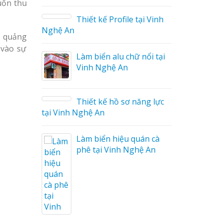
uốn thu
Giá Rẻ
Thiết kế Profile tại Vinh
 Hiệu
Nghệ An
u quảng
 vào sự
Làm biển alu chữ nổi tại
ng Cáo
Vinh Nghệ An
Thiết kế hồ sơ năng lực
ữ Ma
tại Vinh Nghệ An
 Công
Làm biển hiệu quán cà
phê tại Vinh Nghệ An
 Mica
o tại