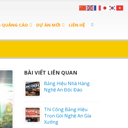
G QUẢNG CÁO
DỰ ÁN MỚI
LIÊN HỆ
BÀI VIẾT LIÊN QUAN
 sữa
Bảng Hiệu Nhà Hàng
Nghệ An Độc Đáo
a Thuận
Thi Công Bảng Hiệu
Trọn Gói Nghệ An Gía
Xưởng