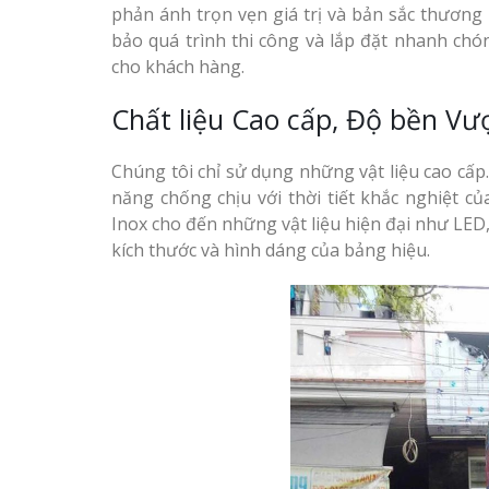
phản ánh trọn vẹn giá trị và bản sắc thương 
bảo quá trình thi công và lắp đặt nhanh chón
cho khách hàng.
Chất liệu Cao cấp, Độ bền Vượ
Bảng gỗ treo cửa
handmade cổ điển
Chúng tôi chỉ sử dụng những vật liệu cao cấp
năng chống chịu với thời tiết khắc nghiệt củ
Inox cho đến những vật liệu hiện đại như LED,
kích thước và hình dáng của bảng hiệu.
Làm bảng hiệu gỗ tại
Nha Trang