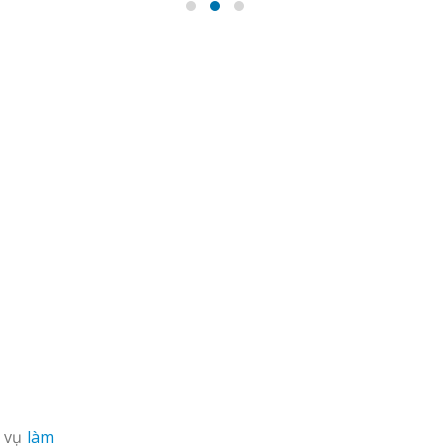
h vụ
làm