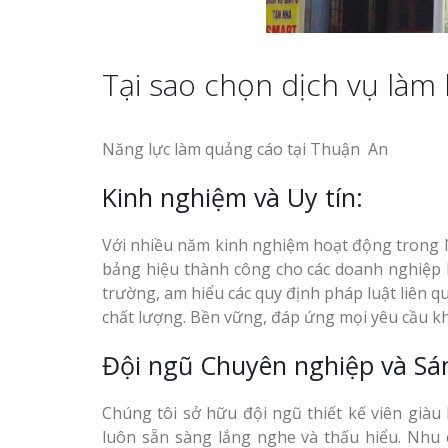
Hút Khách H
Làm biển hiệu tại Vinh
Nghệ An
Top 10 Mẫu 
Tại sao chọn dịch vụ làm
Hiệu Shop Q
Mẫu biển quán cà phê
Nghệ An Đẹp
bằng gỗ đẹp
Năng lực làm quảng cáo tại Thuận An
Làm Bảng Hi
Thuốc Nghệ 
Kinh nghiệm và Uy tín:
Mẫu biển hiệu gỗ vintage
Chuẩn GPP
ấn tượng
Với nhiều năm kinh nghiệm hoạt động trong l
Làm Hộp Đèn
bảng hiệu thành công cho các doanh nghiệp lớ
Mỏng Nghệ 
trường, am hiểu các quy định pháp luật liên
Hút
chất lượng. Bền vững, đáp ứng mọi yêu cầu kh
Làm biển gỗ tại Ninh
Bảng Hiệu Sa
Đội ngũ Chuyên nghiệp và Sá
Binh đẹp giá rẻ
Vinh Thu Hút
Ánh Nhìn
Chúng tôi sở hữu đội ngũ thiết kế viên già
Làm biển gỗ tại Hà Giang
luôn sẵn sàng lắng nghe và thấu hiểu. Nhu
đẹp giá rẻ