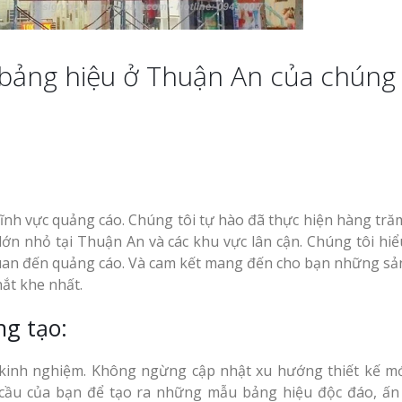
àng
Làm Biển Hiệu Tạ
Bảng
 bảng hiệu ở Thuận An của chúng 
Đàn Uy Tín Giá X
uần Áo
Làm biển gỗ tại Ninh
Binh đẹp giá rẻ
Làm Biển Quảng 
ệu Nhà
Phẩm Vinh Thu H
An
Khách Hàng
Làm biển gỗ tại Hà
Giang đẹp giá rẻ
ĩnh vực quảng cáo. Chúng tôi tự hào đã thực hiện hàng tră
Top 10 Mẫu Bảng
 Siêu
Shop Quần Áo Ng
n nhỏ tại Thuận An và các khu vực lân cận. Chúng tôi hiểu
An Thu
Đẹp
 quan đến quảng cáo. Và cam kết mang đến cho bạn những s
ắt khe nhất.
Làm Bảng Hiệu N
Bảng gỗ treo cửa
lon Tóc
ng tạo:
Thuốc Nghệ An C
handmade cổ điển
 Mọi
GPP
u kinh nghiệm. Không ngừng cập nhật xu hướng thiết kế mớ
 cầu của bạn để tạo ra những mẫu bảng hiệu độc đáo, ấn
Làm Hộp Đèn Siê