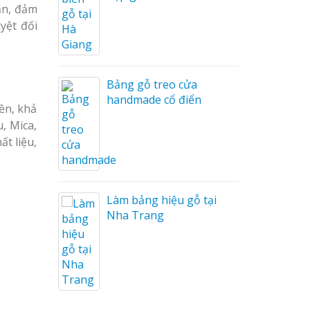
ản, đảm
yệt đối
Tóc
 Ánh
Bảng gỗ treo cửa
handmade cổ điển
ền, khả
, Mica,
ất liệu,
Làm bảng hiệu gỗ tại
Nha Trang