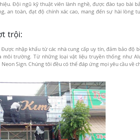
hiệu. Đội ngũ kỹ thuật viên lành nghề, được đào tạo bài b
Nghệ An Thu Hút
g, an toàn, đạt độ chính xác cao, mang đến sự hài lòng tu
Làm bảng hiệu gỗ tại
Bảng Hiệu Salon 
Nha Trang
t trội:
Vinh Thu Hút Mọi
Nhìn
. Được nhập khẩu từ các nhà cung cấp uy tín, đảm bảo độ b
a môi trường. Từ những loại vật liệu truyền thống như Alu
 Neon Sign. Chúng tôi đều có thể đáp ứng mọi yêu cầu về ch