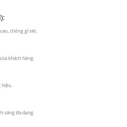
):
ao, chống gỉ sét.
 của khách hàng.
 hiệu.
nh sáng đa dạng.