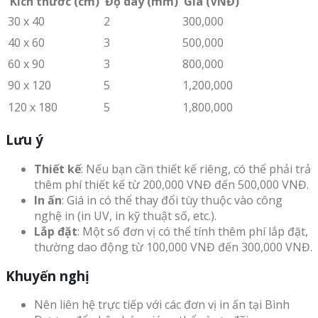
Kích thước (cm)
Độ dày (mm)
Giá (VNĐ)
30 x 40
2
300,000
40 x 60
3
500,000
60 x 90
3
800,000
90 x 120
5
1,200,000
120 x 180
5
1,800,000
Lưu ý
Thiết kế
: Nếu bạn cần thiết kế riêng, có thể phải trả
thêm phí thiết kế từ 200,000 VNĐ đến 500,000 VNĐ.
In ấn
: Giá in có thể thay đổi tùy thuộc vào công
nghệ in (in UV, in kỹ thuật số, etc.).
Lắp đặt
: Một số đơn vị có thể tính thêm phí lắp đặt,
thường dao động từ 100,000 VNĐ đến 300,000 VNĐ.
Khuyến nghị
Nên liên hệ trực tiếp với các đơn vị in ấn tại Bình