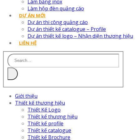
Làm bảng inox
Làm hộp đèn quảng cáo
DỰ ÁN MỚI
Dự án thi công quảng cáo
Dự án thiết kế catalogue – Profile
Dự án thiết kế logo – Nhận diện thương hiệu
LIÊN HỆ
Giới thiệu
Thiết kế thương hiệu
Thiết Kế Logo
Thiết kế thương hiệu
Thiết kế profile
Thiết kế catalogue
Thiết kế Brochure