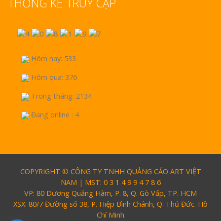
THỐNG KÊ TRUY CẬP
Hôm nay: 533
Hôm qua: 376
Trong tháng: 2134
Đang online : 4
COPYRIGHT © CÔNG TY TNHH QUẢNG CÁO ART VIỆT
NAM | MST: 0 3 1 4 9 9 4 7 8 6
VP: 80 Dương Quảng Hàm, P. 8, Q. Gò Vấp, TP. HCM
XSX: 80/7 Đường số 38, P. Hiệp Bình Chánh, Q. Thủ Đức. Hồ
Chí Minh