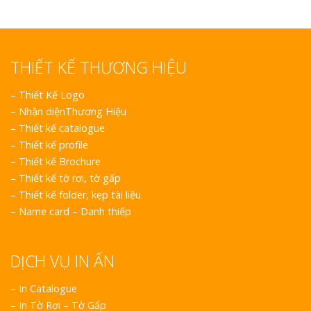
THIẾT KẾ THƯƠNG HIỆU
–
Thiết Kế Logo
Làm Bảng Hi
–
Nhận diệnThương Hiệu
Thuốc Nghệ An Chuẩn
–
Thiết kế catalogue
–
Thiết kế profile
Làm Hộp Đèn
–
Thiết kế Brochure
Mỏng Nghệ 
–
Thiết kế tờ rơi, tờ gấp
Hút
–
Thiết kế folder, kẹp tài liệu
–
Name card – Danh thiếp
DỊCH VỤ IN ẤN
– In Catalogue
Bảng Hiệu Sa
– In Tờ Rơi – Tờ Gấp