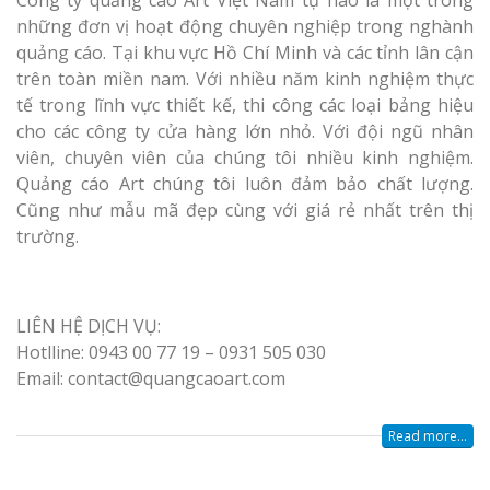
những đơn vị hoạt động chuyên nghiệp trong nghành
quảng cáo. Tại khu vực Hồ Chí Minh và các tỉnh lân cận
trên toàn miền nam. Với nhiều năm kinh nghiệm thực
Làm Biển Côn
Mica Tại Vinh Lấy Nga
tế trong lĩnh vực thiết kế, thi công các loại bảng hiệu
cho các công ty cửa hàng lớn nhỏ. Với đội ngũ nhân
viên, chuyên viên của chúng tôi nhiều kinh nghiệm.
Làm biển quả
Quảng cáo Art chúng tôi luôn đảm bảo chất lượng.
tại Vinh Nghệ An
Cũng như mẫu mã đẹp cùng với giá rẻ nhất trên thị
trường.
Làm Biển Hiệ
Nam Đàn Uy Tín Giá X
Làm Biển Qu
LIÊN HỆ DỊCH VỤ:
Mỹ Phẩm Vinh Thu Hú
Hotlline: 0943 00 77 19 – 0931 505 030
Hàng
Email: contact@quangcaoart.com
Top 10 Mẫu 
Read more...
Hiệu Shop Q
Nghệ An Đẹp