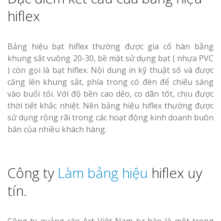
hiflex
Thi Công Bản
Nghệ An Nâng Tầm T
Hiệu
Bảng hiệu bạt hiflex thường được gia cố hàn bằng
khung sắt vuông 20-30, bề mặt sử dụng bạt ( nhựa PVC
Làm Biển Led
) còn gọi là bạt hiflex. Nội dung in kỹ thuật số và được
Rẻ Tại Vinh Giải Pháp 
căng lên khung sắt, phía trong có đèn để chiếu sáng
Quả
vào buổi tối. Với độ bền cao dẻo, co dãn tốt, chịu được
thời tiết khắc nhiệt. Nên bảng hiệu hiflex thường được
Làm Hộp Đèn
sử dụng rộng rãi trong các hoạt động kinh doanh buôn
Cáo Tại Vinh Giá Rẻ
bán của nhiều khách hàng.
Biển Led Chạ
Ma Trận Ngh
Công ty
Làm bảng hiệu
hiflex uy
Thi Công Ch
Nghiệp
tín.
Công ty quảng cáo Art Việt Nam tự hào là một trong