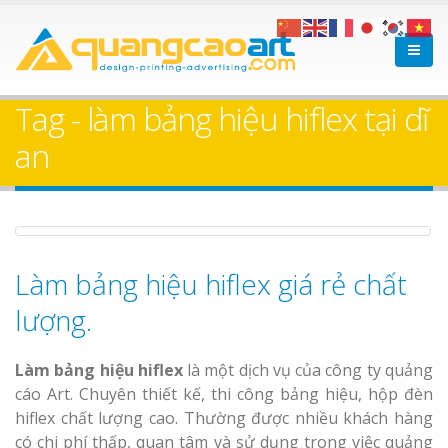
Bảng gỗ treo cửa
Làm bảng hiệ
theo yêu cầu
sữa Bình Dương
Tag - làm bảng hiệu hiflex tại dĩ
Làm biển hiệ
an
Thuận An Bì
Dương
Làm bảng hiệu hiflex giá rẻ chất
Làm bảng hiệu gỗ tại
Biên Hòa
lượng.
Thi công biể
cáo Thuận An
Dương
Làm bảng hiệu hiflex
là một dịch vụ của công ty quảng
cáo Art. Chuyên thiết kế, thi công bảng hiệu, hộp đèn
hiflex chất lượng cao. Thường được nhiều khách hàng
có chi phí thấp, quan tâm và sử dụng trong việc quảng