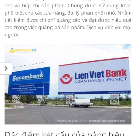
Làm bảng hiệu gỗ tại
cáo và tiếp thị sản phẩm. Chúng được sử dụng khác
Nghệ An
phổ biết cho các cửa hàng, đại lý phân phối nhỏ. Nhằm
Làm biển hiệ
tiết kiệm được chi phí quảng cáo và đạt được hiệu quả
tóc Thuận An
cao trong việc quảng bá sản phẩm. Dịch vụ đến với mọi
người.
Thi công biể
cáo Vinh
Làm bảng hiệu gỗ
homestay chất lượng
Làm biển quả
Nghệ An giá 
Đặc điểm kết cấu của bảng hiệu