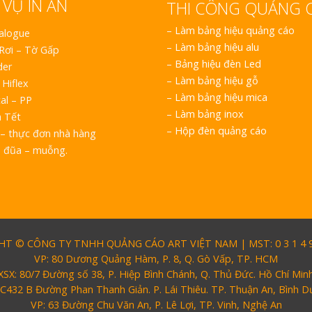
 VỤ IN ẤN
THI CÔNG QUẢNG 
–
Làm bảng hiệu quảng cáo
talogue
–
Làm bảng hiệu alu
 Rơi – Tờ Gấp
–
Bảng hiệu đèn Led
der
–
Làm bảng hiệu gỗ
 Hiflex
–
Làm bảng hiệu mica
al – PP
–
Làm bảng inox
h Tết
–
Hộp đèn quảng cáo
– thực đơn nhà hàng
o đũa – muỗng.
T © CÔNG TY TNHH QUẢNG CÁO ART VIỆT NAM | MST: 0 3 1 4 9 
VP: 80 Dương Quảng Hàm, P. 8, Q. Gò Vấp, TP. HCM
XSX: 80/7 Đường số 38, P. Hiệp Bình Chánh, Q. Thủ Đức. Hồ Chí Min
 C432 B Đường Phan Thanh Giản. P. Lái Thiêu. TP. Thuận An, Bình 
VP: 63 Đường Chu Văn An, P. Lê Lợi, TP. Vinh, Nghệ An