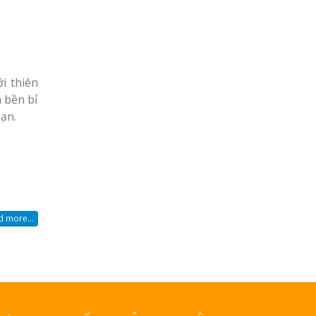
i thiên
 bền bỉ
ạn.
 more...