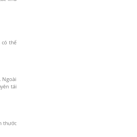
 có thể
. Ngoài
yên tái
h thước