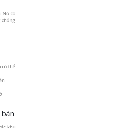
. Nó có
g chống
à có thể
iên
ở
n bán
các khu