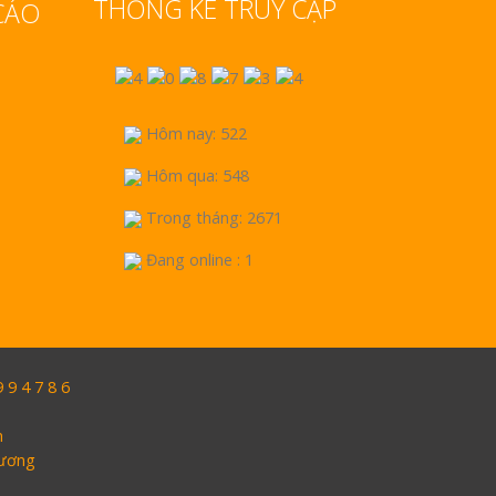
THỐNG KÊ TRUY CẬP
CÁO
Hôm nay: 522
Hôm qua: 548
Trong tháng: 2671
Đang online : 1
9 4 7 8 6
h
Dương