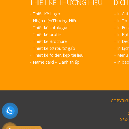
THIẾT KẾ THƯƠNG HIỆU
DỊCH
–
Thiết Kế Logo
– In Ca
–
Nhận diệnThương Hiệu
– In Tờ
–
Thiết kế catalogue
– In Fol
–
Thiết kế profile
– In Bạt
–
Thiết kế Brochure
– In Dec
–
Thiết kế tờ rơi, tờ gấp
– In Lịc
–
Thiết kế folder, kẹp tài liệu
– Menu 
–
Name card – Danh thiếp
– In ba
COPYRIGH
XSX: