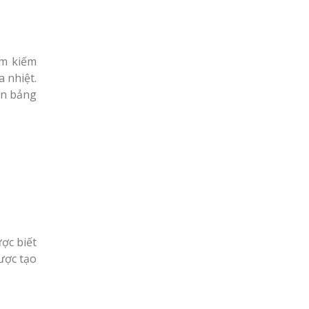
ìm kiếm
 nhiệt.
ên bảng
ợc biết
được tạo