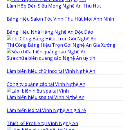
Làm Hộp Đèn Siêu Mỏng Nghệ An Thu Hút
Bảng Hiệu Salon Tóc Vinh Thu Hút Mọi Ánh Nhìn
Bảng Hiệu Nhà Hàng Nghệ An Độc Đáo
Thi Công Bảng Hiệu Trọn Gói Nghệ An Gía Xưởng
Sửa chữa biển quảng cáo Nghệ An uy tín
Làm biển hiệu chữ inox tại Vinh Nghệ An
Công ty quảng cáo tại Vinh Nghệ An
Làm biển hiệu spa tại Vinh Nghệ An
Làm biển led tại Vinh Nghệ An giá rẻ
Thiết kế Profile tại Vinh Nghệ An