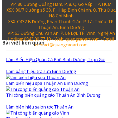
VP: 80 Dương Quảng Hàm, P. 8, Q. Gò Vấp, TP. HCM
XSX: 80/7 Đường số 38, P. Hiệp Bình Chánh, Q. Thủ Đức.
Hồ Chí Minh
XSX: C432 B Đường Phan Thanh Giản. P. Lái Thiêu. TP.
Thuận An, Bình Dương
VP: 63 Đường Chu Văn An, P. Lê Lợi, TP. Vinh, Nghệ An
Hotline: 0943 00 77 19 - Web: quangcaoart.com - Email:
Bài viết liên quan
contact@quangcaoart.com
Làm Biển Hiệu Quán Cà Phê Bình Dương Trọn Gói
Làm bảng hiệu trà sữa Bình Dương
Làm biển hiệu spa Thuận An Bình Dương
Thi công biển quảng cáo Thuận An Bình Dương
Làm biển hiệu salon tóc Thuận An