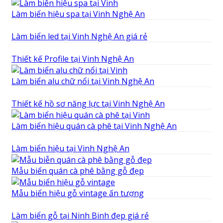
Làm biển hiệu spa tại Vinh Nghệ An
Làm biển led tại Vinh Nghệ An giá rẻ
Thiết kế Profile tại Vinh Nghệ An
Làm biển alu chữ nổi tại Vinh Nghệ An
Thiết kế hồ sơ năng lực tại Vinh Nghệ An
Làm biển hiệu quán cà phê tại Vinh Nghệ An
Làm biển hiệu tại Vinh Nghệ An
Mẫu biển quán cà phê bằng gỗ đẹp
Mẫu biển hiệu gỗ vintage ấn tượng
Làm biển gỗ tại Ninh Binh đẹp giá rẻ