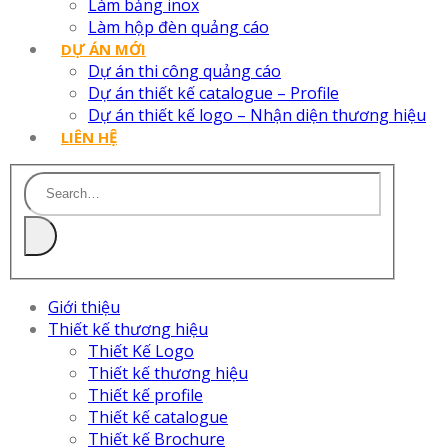
Làm bảng inox
Làm hộp đèn quảng cáo
DỰ ÁN MỚI
Dự án thi công quảng cáo
Dự án thiết kế catalogue – Profile
Dự án thiết kế logo – Nhận diện thương hiệu
LIÊN HỆ
Giới thiệu
Thiết kế thương hiệu
Thiết Kế Logo
Thiết kế thương hiệu
Thiết kế profile
Thiết kế catalogue
Thiết kế Brochure