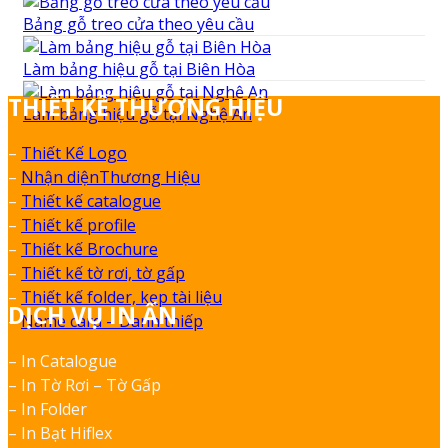
Bảng gỗ treo cửa theo yêu cầu
Làm bảng hiệu gỗ tại Biên Hòa
THIẾT KẾ THƯƠNG HIỆU
Làm bảng hiệu gỗ tại Nghệ An
–
Thiết Kế Logo
–
Nhận diệnThương Hiệu
–
Thiết kế catalogue
–
Thiết kế profile
–
Thiết kế Brochure
–
Thiết kế tờ rơi, tờ gấp
–
Thiết kế folder, kẹp tài liệu
DỊCH VỤ IN ẤN
–
Name card – Danh thiếp
– In Catalogue
– In Tờ Rơi – Tờ Gấp
– In Folder
– In Bạt Hiflex