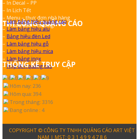
– In Decal – PP
– In Lịch Tết
– Menu – thực đơn nhà hàng
–
Làm bảng hiệu quảng cáo
THI CÔNG QUẢNG CÁO
– In bao đũa – muỗng.
–
Làm bảng hiệu alu
–
Bảng hiệu đèn Led
–
Làm bảng hiệu gỗ
–
Làm bảng hiệu mica
–
Làm bảng inox
THỐNG KÊ TRUY CẬP
–
Hộp đèn quảng cáo
Hôm nay: 236
Hôm qua: 394
Trong tháng: 3316
Đang online : 4
COPYRIGHT © CÔNG TY TNHH QUẢNG CÁO ART VIỆT
NAM | MST: 0 3 1 4 9 9 4 7 8 6