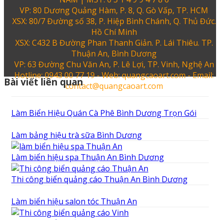
VP: 80 Dương Quảng Hàm, P. 8, Q. Gò Vấp, TP. HCM
XSX: 80/7 Đường số 38, P. Hiệp Bình Chánh, Q. Thủ Đức.
Hồ Chí Minh
XSX: C432 B Đường Phan Thanh Giản. P. Lái Thiêu. TP.
Thuận An, Bình Dương
VP: 63 Đường Chu Văn An, P. Lê Lợi, TP. Vinh, Nghệ An
Hotline: 0943 00 77 19 - Web: quangcaoart.com - Email:
Bài viết liên quan
contact@quangcaoart.com
Làm Biển Hiệu Quán Cà Phê Bình Dương Trọn Gói
Làm bảng hiệu trà sữa Bình Dương
Làm biển hiệu spa Thuận An Bình Dương
Thi công biển quảng cáo Thuận An Bình Dương
Làm biển hiệu salon tóc Thuận An