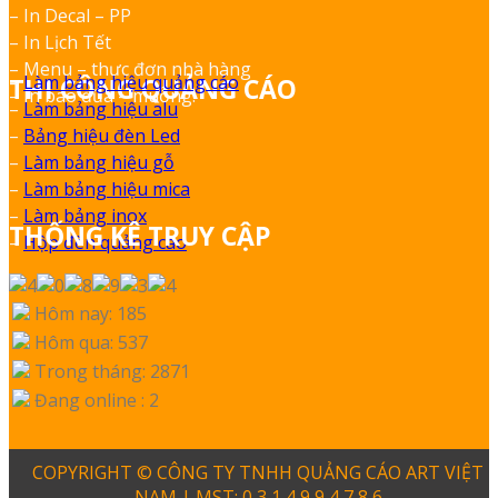
– In Decal – PP
– In Lịch Tết
– Menu – thực đơn nhà hàng
–
Làm bảng hiệu quảng cáo
THI CÔNG QUẢNG CÁO
– In bao đũa – muỗng.
–
Làm bảng hiệu alu
–
Bảng hiệu đèn Led
–
Làm bảng hiệu gỗ
–
Làm bảng hiệu mica
–
Làm bảng inox
THỐNG KÊ TRUY CẬP
–
Hộp đèn quảng cáo
Hôm nay: 185
Hôm qua: 537
Trong tháng: 2871
Đang online : 2
COPYRIGHT © CÔNG TY TNHH QUẢNG CÁO ART VIỆT
NAM | MST: 0 3 1 4 9 9 4 7 8 6