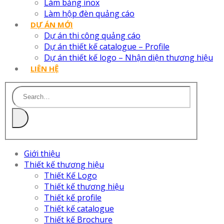
Làm bảng inox
Làm hộp đèn quảng cáo
DỰ ÁN MỚI
Dự án thi công quảng cáo
Dự án thiết kế catalogue – Profile
Dự án thiết kế logo – Nhận diện thương hiệu
LIÊN HỆ
Giới thiệu
Thiết kế thương hiệu
Thiết Kế Logo
Thiết kế thương hiệu
Thiết kế profile
Thiết kế catalogue
Thiết kế Brochure