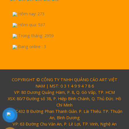
Hôm nay: 273
Hôm qua: 537
Trong tháng: 2959
Đang online : 3
COPYRIGHT © CÔNG TY TNHH QUẢNG CÁO ART VIỆT
NAM | MST: 0 3 1 4 9 9 4 7 8 6
VP: 80 Dương Quảng Hàm, P. 8, Q. Gò Vấp, TP. HCM
XSX: 80/7 Đường số 38, P. Hiệp Bình Chánh, Q. Thủ Đức. Hồ
Chí Minh
XSX: C432 B Đường Phan Thanh Giản. P. Lái Thiêu. TP. Thuận
An, Bình Dương
VP: 63 Đường Chu Văn An, P. Lê Lợi, TP. Vinh, Nghệ An