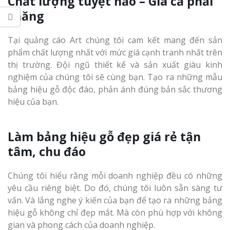
Chất lượng tuyệt hảo – Giá cả phải
chăng
Thi Công Bản
Nghệ An Nâng Tầm T
Tại quảng cáo Art chúng tôi cam kết mang đến sản
Hiệu
phẩm chất lượng nhất với mức giá cạnh tranh nhất trên
thị trường. Đội ngũ thiết kế và sản xuất giàu kinh
Làm Biển Led
nghiệm của chúng tôi sẽ cùng bạn. Tạo ra những mẫu
Rẻ Tại Vinh Giải Pháp 
bảng hiệu gỗ độc đáo, phản ánh đúng bản sắc thương
Quả
hiệu của bạn.
Làm Hộp Đèn
Làm bảng hiệu gỗ đẹp giá rẻ tận
Cáo Tại Vinh Giá Rẻ
tâm, chu đáo
Biển Led Chạ
Ma Trận Ngh
Chúng tôi hiểu rằng mỗi doanh nghiệp đều có những
Thi Công Ch
yêu cầu riêng biệt. Do đó, chúng tôi luôn sẵn sàng tư
Nghiệp
vấn. Và lắng nghe ý kiến của bạn để tạo ra những bảng
hiệu gỗ không chỉ đẹp mắt. Mà còn phù hợp với không
gian và phong cách của doanh nghiệp.