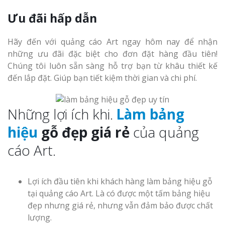
Ưu đãi hấp dẫn
Hãy đến với quảng cáo Art ngay hôm nay để nhận
Làm Biển Côn
những ưu đãi đặc biệt cho đơn đặt hàng đầu tiên!
Mica Tại Vinh Lấy Nga
Chúng tôi luôn sẵn sàng hỗ trợ bạn từ khâu thiết kế
đến lắp đặt. Giúp bạn tiết kiệm thời gian và chi phí.
Làm biển quả
tại Vinh Nghệ An
Những lợi ích khi.
Làm bảng
Làm Biển Hiệ
hiệu
gỗ đẹp giá rẻ
của quảng
Nam Đàn Uy Tín Giá X
cáo Art.
Làm Biển Qu
Mỹ Phẩm Vinh Thu Hú
Hàng
Lợi ích đầu tiên khi khách hàng làm bảng hiệu gỗ
tại quảng cáo Art. Là có được một tấm bảng hiệu
đẹp nhưng giá rẻ, nhưng vẫn đảm bảo được chất
Top 10 Mẫu 
Hiệu Shop Q
lượng.