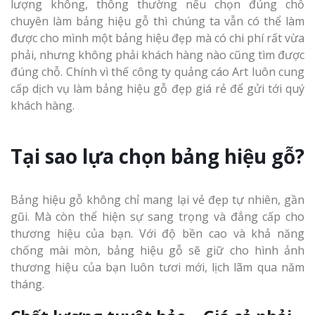
Làm bảng hiệu gỗ tại
lượng không, thông thường nếu chọn đúng chỗ
Biên Hòa
chuyên làm bảng hiệu gỗ thì chúng ta vẫn có thể làm
được cho mình một bảng hiệu đẹp mà có chi phí rất vừa
Làm biển hiệ
phải, nhưng không phải khách hàng nào cũng tìm được
tóc Thuận An
đúng chỗ. Chính vì thế công ty quảng cáo Art luôn cung
cấp dịch vụ làm bảng hiệu gỗ đẹp giá rẻ để gửi tới quý
khách hàng.
Thi công biể
cáo Vinh
Làm bảng hiệu gỗ tại
Nghệ An
Tại sao lựa chọn bảng hiệu gỗ?
Bảng hiệu gỗ không chỉ mang lại vẻ đẹp tự nhiên, gần
gũi. Mà còn thể hiện sự sang trọng và đẳng cấp cho
Làm biển quả
thương hiệu của bạn. Với độ bền cao và khả năng
Nghệ An giá 
chống mài mòn, bảng hiệu gỗ sẽ giữ cho hình ảnh
thương hiệu của bạn luôn tươi mới, lịch lãm qua năm
tháng.