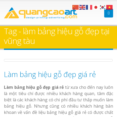
Làm bảng hiệu gỗ tại
Làm Biển Hiệ
Nha Trang
Cà Phê Bình Dương Tr
Tag - làm bảng hiệu gỗ đẹp tại
Làm bảng hiệ
vũng tàu
sữa Bình Dương
Làm biển hiệ
Thuận An Bì
Bảng gỗ treo cửa
Dương
theo yêu cầu
Làm bảng hiệu gỗ đẹp giá rẻ
Thi công biể
Làm bảng hiệu gỗ đẹp giá rẻ
từ xưa cho đến nay luôn
cáo Thuận An
Dương
là một tiêu chí được nhiều khách hàng quan, tâm đặc
biệt là các khách hàng có chi phí đầu tư thấp muốn làm
bảng hiệu gỗ. Nhưng cũng có nhiều khách hàng băn
khoan về vấn đề liệu bảng hiệu gỗ giá rẻ có được chất