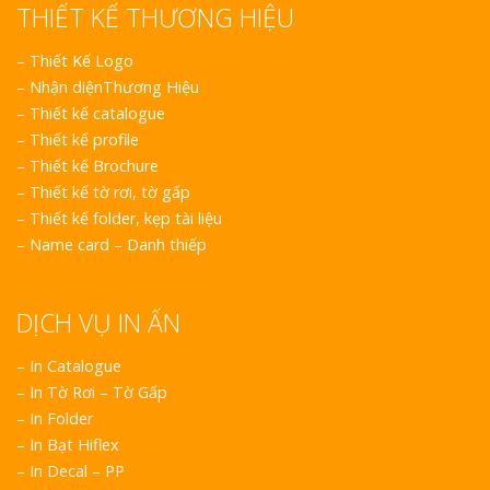
THIẾT KẾ THƯƠNG HIỆU
–
Thiết Kế Logo
–
Nhận diệnThương Hiệu
–
Thiết kế catalogue
–
Thiết kế profile
–
Thiết kế Brochure
–
Thiết kế tờ rơi, tờ gấp
–
Thiết kế folder, kẹp tài liệu
–
Name card – Danh thiếp
DỊCH VỤ IN ẤN
– In Catalogue
– In Tờ Rơi – Tờ Gấp
– In Folder
– In Bạt Hiflex
– In Decal – PP