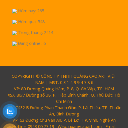
Hôm nay: 265
Hôm qua: 548
Trong tháng: 2414
Đang online : 6
COPYRIGHT © CÔNG TY TNHH QUẢNG CÁO ART VIỆT
NAM | MST: 0 3 1 4 9 9 4 7 8 6
VP: 80 Dương Quảng Hàm, P. 8, Q. Gò Vấp, TP. HCM
XSX: 80/7 Đường số 38, P. Hiệp Bình Chánh, Q. Thủ Đức. Hồ
Chí Minh
XSX: C432 B Đường Phan Thanh Giản. P. Lái Thiêu. TP. Thuận
An, Bình Dương
VP: 63 Đường Chu Văn An, P. Lê Lợi, TP. Vinh, Nghệ An
Hotline: 0943 00 77 19 - Web: quangcaoart.com - Email: