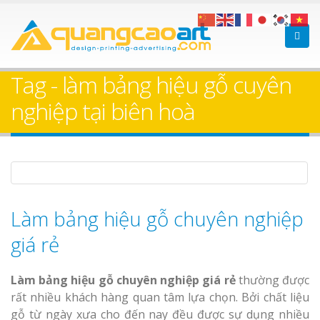
Làm bảng hiệu gỗ tại
Làm Biển Hiệ
Nha Trang
Cà Phê Bình Dương Tr
Tag - làm bảng hiệu gỗ cuyên
Làm bảng hiệ
nghiệp tại biên hoà
sữa Bình Dương
Làm biển hiệ
Thuận An Bì
Bảng gỗ treo cửa
Dương
theo yêu cầu
Làm bảng hiệu gỗ chuyên nghiệp
giá rẻ
Thi công biể
Làm bảng hiệu gỗ chuyên nghiệp giá rẻ
thường được
cáo Thuận An
rất nhiều khách hàng quan tâm lựa chọn. Bởi chất liệu
Dương
gỗ từ ngày xưa cho đến nay đều được sự dụng nhiều