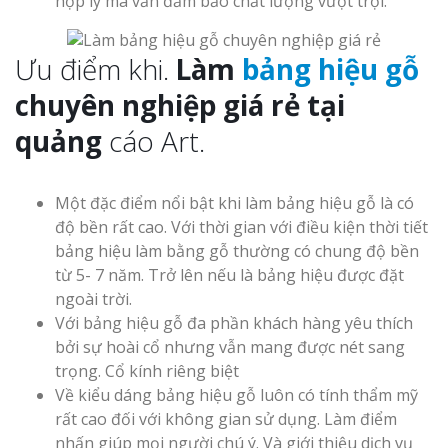
hợp lý mà vẫn đảm bảo chất lượng vượt trội.
Top 10 Mẫu 
Hiệu Shop Q
Ưu điểm khi.
Làm
bảng hiệu gỗ
Nghệ An Đẹp
chuyên nghiệp giá rẻ tại
quảng
cáo Art.
Một đặc điểm nổi bật khi làm bảng hiệu gỗ là có
độ bền rất cao. Với thời gian với điều kiện thời tiết
Làm Bảng Hi
bảng hiệu làm bằng gỗ thường có chung độ bền
Thuốc Nghệ An Chuẩn
từ 5- 7 năm. Trở lên nếu là bảng hiệu được đặt
ngoài trời.
Làm Hộp Đèn
Với bảng hiệu gỗ đa phần khách hàng yêu thích
Mỏng Nghệ 
bởi sự hoài cổ nhưng vẫn mang được nét sang
Hút
trọng. Cổ kính riêng biệt
Về kiểu dáng bảng hiệu gỗ luôn có tính thẩm mỹ
rất cao đối với không gian sử dụng. Làm điểm
nhấn giúp mọi người chú ý. Và giới thiệu dịch vụ