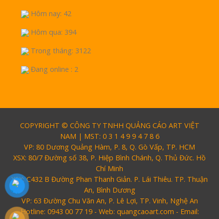
Hôm nay: 42
Hôm qua: 394
Trong tháng: 3122
Đang online : 2
COPYRIGHT © CÔNG TY TNHH QUẢNG CÁO ART VIỆT
NAM | MST: 0 3 1 4 9 9 4 7 8 6
VP: 80 Dương Quảng Hàm, P. 8, Q. Gò Vấp, TP. HCM
XSX: 80/7 Đường số 38, P. Hiệp Bình Chánh, Q. Thủ Đức. Hồ
Chí Minh
XSX: C432 B Đường Phan Thanh Giản. P. Lái Thiêu. TP. Thuận
An, Bình Dương
VP: 63 Đường Chu Văn An, P. Lê Lợi, TP. Vinh, Nghệ An
Hotline: 0943 00 77 19 - Web: quangcaoart.com - Email: