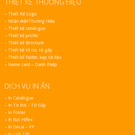
THIẾT KẾ THƯƠNG HIỆU
–
Thiết Kế Logo
–
Nhận diệnThương Hiệu
–
Thiết kế catalogue
–
Thiết kế profile
–
Thiết kế Brochure
–
Thiết kế tờ rơi, tờ gấp
–
Thiết kế folder, kẹp tài liệu
–
Name card – Danh thiếp
DỊCH VỤ IN ẤN
– In Catalogue
– In Tờ Rơi – Tờ Gấp
– In Folder
– In Bạt Hiflex
– In Decal – PP
– In Lịch Tết