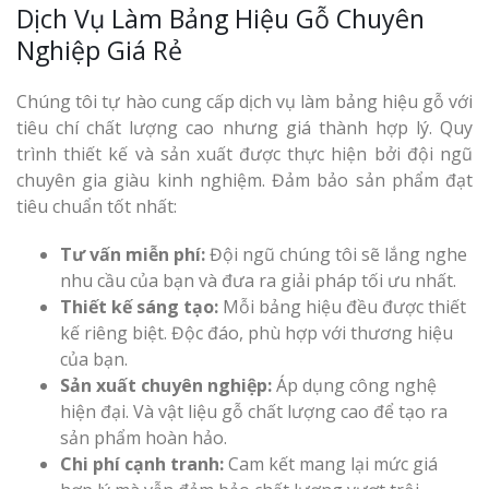
Dịch Vụ Làm Bảng Hiệu Gỗ Chuyên
Nghiệp Giá Rẻ
Chúng tôi tự hào cung cấp dịch vụ làm bảng hiệu gỗ với
tiêu chí chất lượng cao nhưng giá thành hợp lý. Quy
trình thiết kế và sản xuất được thực hiện bởi đội ngũ
Làm Biển Côn
chuyên gia giàu kinh nghiệm. Đảm bảo sản phẩm đạt
Mica Tại Vinh Lấy Nga
tiêu chuẩn tốt nhất:
Làm biển quả
Tư vấn miễn phí:
Đội ngũ chúng tôi sẽ lắng nghe
tại Vinh Nghệ An
nhu cầu của bạn và đưa ra giải pháp tối ưu nhất.
Thiết kế sáng tạo:
Mỗi bảng hiệu đều được thiết
Làm Biển Hiệ
kế riêng biệt. Độc đáo, phù hợp với thương hiệu
Nam Đàn Uy Tín Giá X
của bạn.
Sản xuất chuyên nghiệp:
Áp dụng công nghệ
Làm Biển Qu
hiện đại. Và vật liệu gỗ chất lượng cao để tạo ra
Mỹ Phẩm Vinh Thu Hú
sản phẩm hoàn hảo.
Hàng
Chi phí cạnh tranh:
Cam kết mang lại mức giá