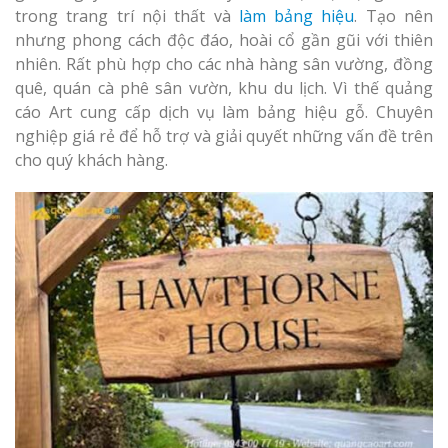
Làm bảng hiệu gỗ tại
trong trang trí nội thất và
làm bảng hiệu
. Tạo nên
Biên Hòa
nhưng phong cách độc đáo, hoài cổ gần gũi với thiên
nhiên. Rất phù hợp cho các nhà hàng sân vường, đồng
quê, quán cà phê sân vườn, khu du lịch. Vì thế quảng
cáo Art cung cấp dịch vụ làm bảng hiệu gỗ. Chuyên
nghiệp giá rẻ để hỗ trợ và giải quyết những vấn đề trên
Làm biển hiệ
tóc Thuận An
cho quý khách hàng.
Làm bảng hiệu gỗ tại
Nghệ An
Thi công biể
cáo Vinh
Làm biển quả
Nghệ An giá 