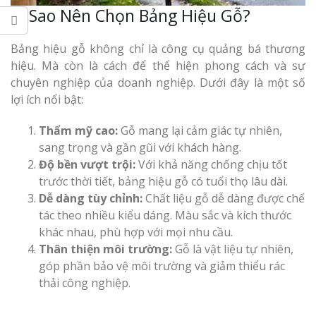
Vì Sao Nên Chọn Bảng Hiệu Gỗ?
Bảng hiệu gỗ không chỉ là công cụ quảng bá thương
hiệu. Mà còn là cách để thể hiện phong cách và sự
Thi Công Bản
chuyên nghiệp của doanh nghiệp. Dưới đây là một số
Nghệ An Nâng Tầm T
lợi ích nổi bật:
Hiệu
Thẩm mỹ cao:
Gỗ mang lại cảm giác tự nhiên,
Làm Biển Led
sang trọng và gần gũi với khách hàng.
Rẻ Tại Vinh Giải Pháp 
Độ bền vượt trội:
Với khả năng chống chịu tốt
Quả
trước thời tiết, bảng hiệu gỗ có tuổi thọ lâu dài.
Dễ dàng tùy chỉnh:
Chất liệu gỗ dễ dàng được chế
Làm Hộp Đèn
tác theo nhiều kiểu dáng. Màu sắc và kích thước
Cáo Tại Vinh Giá Rẻ
khác nhau, phù hợp với mọi nhu cầu.
Thân thiện môi trường:
Gỗ là vật liệu tự nhiên,
góp phần bảo vệ môi trường và giảm thiểu rác
Biển Led Chạ
Ma Trận Ngh
thải công nghiệp.
Thi Công Ch
Nghiệp