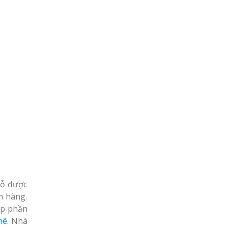
gỗ được
h hàng.
óp phần
hê
. Nhà