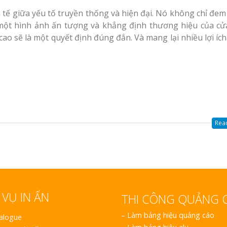
 tế giữa yếu tố truyền thống và hiện đại. Nó không chỉ đem 
ột hình ảnh ấn tượng và khẳng định thương hiệu của cử
ao sẽ là một quyết định đúng đắn. Và mang lại nhiều lợi íc
Read
 VỤ IN ẤN
THI CÔNG QUẢNG 
–
Làm bảng hiệu quảng cáo
talogue