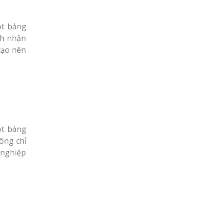
ột bảng
nh nhận
tạo nên
ột bảng
ông chỉ
 nghiệp