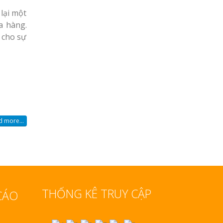
lại một
a hàng.
h cho sự
 more...
THỐNG KÊ TRUY CẬP
CÁO