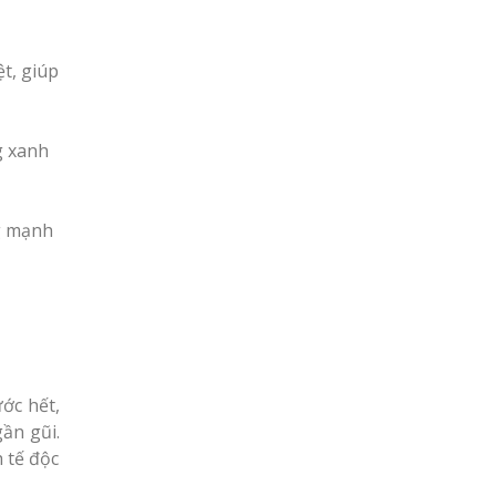
ệt, giúp
g xanh
g mạnh
ước hết,
gần gũi.
h tế độc