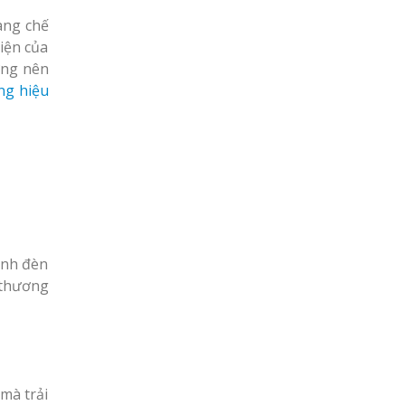
dàng chế
iện của
ựng nên
ng hiệu
ánh đèn
 thương
 mà trải