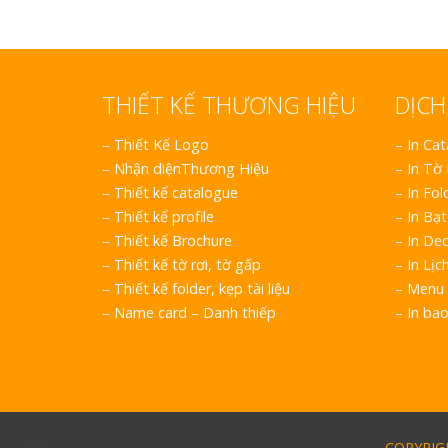
THIẾT KẾ THƯƠNG HIỆU
DỊCH
–
Thiết Kế Logo
– In Ca
–
Nhận diệnThương Hiệu
– In Tờ
–
Thiết kế catalogue
– In Fol
–
Thiết kế profile
– In Bạt
–
Thiết kế Brochure
– In Dec
–
Thiết kế tờ rơi, tờ gấp
– In Lịc
–
Thiết kế folder, kẹp tài liệu
– Menu 
–
Name card – Danh thiếp
– In ba
COPYRIGH