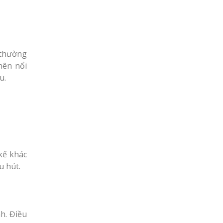
 thường
nên nổi
u.
kế khác
u hút.
h. Điều