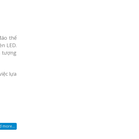
đáo thể
èn LED.
n tượng
iệc lựa
 more...