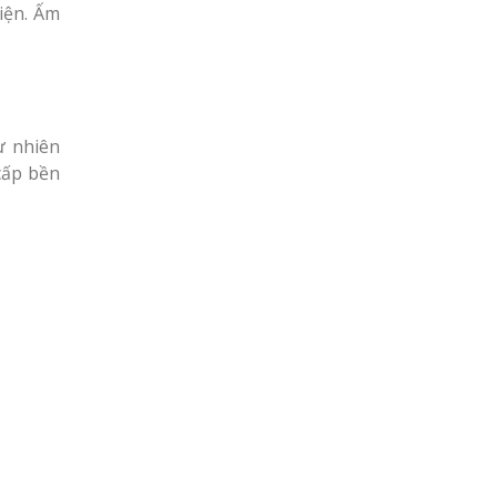
iện. Ấm
ự nhiên
 cấp bền