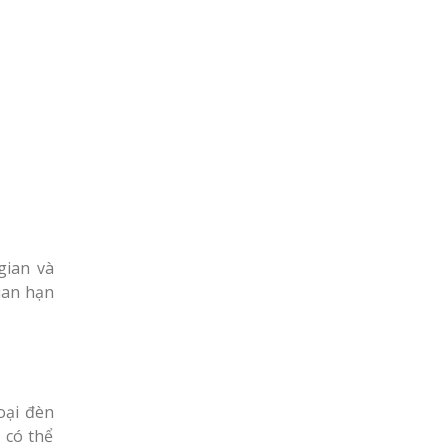
gian và
ian hạn
oại đèn
 có thể