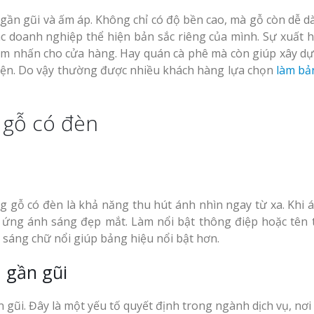
c gần gũi và ấm áp. Không chỉ có độ bền cao, mà gỗ còn dễ 
c doanh nghiệp thể hiện bản sắc riêng của mình. Sự xuất h
iểm nhấn cho cửa hàng. Hay quán cà phê mà còn giúp xây d
iện. Do vậy thường được nhiều khách hàng lựa chọn
làm bả
 gỗ có đèn
g gỗ có đèn là khả năng thu hút ánh nhìn ngay từ xa. Khi 
u ứng ánh sáng đẹp mắt. Làm nổi bật thông điệp hoặc tên
 sáng chữ nổi giúp bảng hiệu nổi bật hơn.
 gần gũi
 gũi. Đây là một yếu tố quyết định trong ngành dịch vụ, nơi