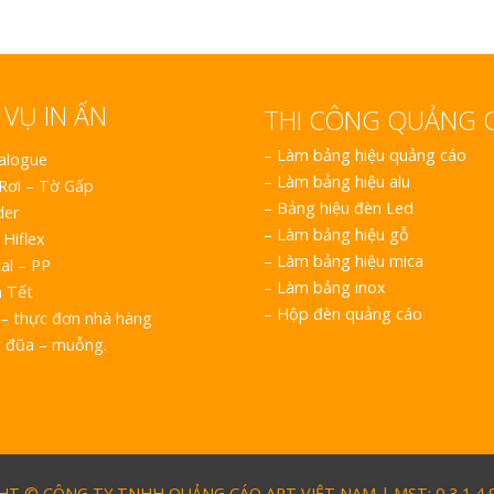
 VỤ IN ẤN
THI CÔNG QUẢNG 
–
Làm bảng hiệu quảng cáo
talogue
–
Làm bảng hiệu alu
 Rơi – Tờ Gấp
–
Bảng hiệu đèn Led
der
–
Làm bảng hiệu gỗ
 Hiflex
–
Làm bảng hiệu mica
al – PP
–
Làm bảng inox
h Tết
–
Hộp đèn quảng cáo
– thực đơn nhà hàng
o đũa – muỗng.
T © CÔNG TY TNHH QUẢNG CÁO ART VIỆT NAM | MST: 0 3 1 4 9 