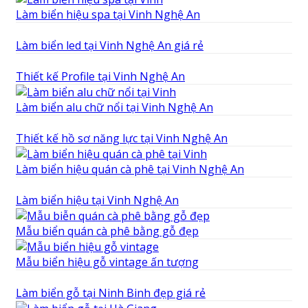
Làm biển hiệu spa tại Vinh Nghệ An
Làm biển led tại Vinh Nghệ An giá rẻ
Thiết kế Profile tại Vinh Nghệ An
Làm biển alu chữ nổi tại Vinh Nghệ An
Thiết kế hồ sơ năng lực tại Vinh Nghệ An
Làm biển hiệu quán cà phê tại Vinh Nghệ An
Làm biển hiệu tại Vinh Nghệ An
Mẫu biển quán cà phê bằng gỗ đẹp
Mẫu biển hiệu gỗ vintage ấn tượng
Làm biển gỗ tại Ninh Binh đẹp giá rẻ