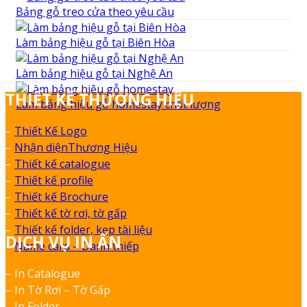
Bảng gỗ treo cửa theo yêu cầu
Làm bảng hiệu gỗ tại Biên Hòa
Làm bảng hiệu gỗ tại Nghệ An
THIẾT KẾ THƯƠNG HIỆU
Làm bảng hiệu gỗ homestay chất lượng
–
Thiết Kế Logo
–
Nhận diệnThương Hiệu
–
Thiết kế catalogue
–
Thiết kế profile
–
Thiết kế Brochure
–
Thiết kế tờ rơi, tờ gấp
–
Thiết kế folder, kẹp tài liệu
DỊCH VỤ IN ẤN
–
Name card – Danh thiếp
– In Catalogue
– In Tờ Rơi – Tờ Gấp
– In Folder