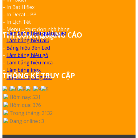
– In Bạt Hiflex
– In Decal – PP
– In Lịch Tết
– Menu – thực đơn nhà hàng
–
Làm bảng hiệu quảng cáo
THI CÔNG QUẢNG CÁO
– In bao đũa – muỗng.
–
Làm bảng hiệu alu
–
Bảng hiệu đèn Led
–
Làm bảng hiệu gỗ
–
Làm bảng hiệu mica
–
Làm bảng inox
THỐNG KÊ TRUY CẬP
–
Hộp đèn quảng cáo
Hôm nay: 531
Hôm qua: 376
Trong tháng: 2132
Đang online : 3