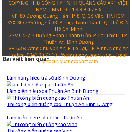
COPYRIGHT © CÔNG TY TNHH QUẢNG CÁO ART VIỆT
NAM | MST: 0 3 1 4 9 9 4 7 8 6
VP: 80 Dương Quảng Hàm, P. 8, Q. Gò Vấp, TP. HCM
XSX: 80/7 Đường số 38, P. Hiệp Bình Chánh, Q. Thủ Đức.
Hồ Chí Minh
XSX: C432 B Đường Phan Thanh Giản. P. Lái Thiêu. TP.
Thuận An, Bình Dương
VP: 63 Đường Chu Văn An, P. Lê Lợi, TP. Vinh, Nghệ An
Hotline: 0943 00 77 19 - Web: quangcaoart.com - Email:
Bài viết liên quan
contact@quangcaoart.com
Làm bảng hiệu trà sữa Bình Dương
Làm biển hiệu spa Thuận An Bình Dương
Thi công biển quảng cáo Thuận An Bình Dương
Làm biển hiệu salon tóc Thuận An
Thi công biển quảng cáo Vinh