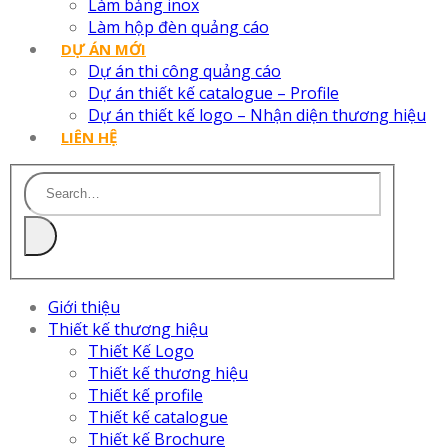
Làm bảng inox
Làm hộp đèn quảng cáo
DỰ ÁN MỚI
Dự án thi công quảng cáo
Dự án thiết kế catalogue – Profile
Dự án thiết kế logo – Nhận diện thương hiệu
LIÊN HỆ
Giới thiệu
Thiết kế thương hiệu
Thiết Kế Logo
Thiết kế thương hiệu
Thiết kế profile
Thiết kế catalogue
Thiết kế Brochure