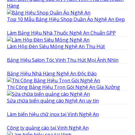
Hàng
Top 10 Mẫu Bảng Hiệu Shop Quần Áo Nghệ An Đẹp
Làm Bảng Hiệu Nhà Thuốc Nghệ An Chuẩn GPP
Làm Hộp Đèn Siêu Mỏng Nghệ An Thu Hút
Bảng Hiệu Salon Tóc Vinh Thu Hút Mọi Ánh Nhìn
Bảng Hiệu Nhà Hàng Nghệ An Độc Đáo
Thi Công Bảng Hiệu Trọn Gói Nghệ An Gía Xưởng
Sửa chữa biển quảng cáo Nghệ An uy tín
Làm biển hiệu chữ inox tại Vinh Nghệ An
Công ty quảng cáo tại Vinh Nghệ An