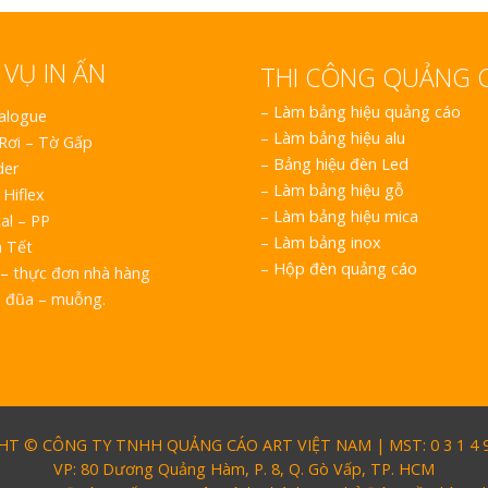
 VỤ IN ẤN
THI CÔNG QUẢNG 
–
Làm bảng hiệu quảng cáo
talogue
–
Làm bảng hiệu alu
 Rơi – Tờ Gấp
–
Bảng hiệu đèn Led
der
–
Làm bảng hiệu gỗ
 Hiflex
–
Làm bảng hiệu mica
al – PP
–
Làm bảng inox
h Tết
–
Hộp đèn quảng cáo
– thực đơn nhà hàng
o đũa – muỗng.
T © CÔNG TY TNHH QUẢNG CÁO ART VIỆT NAM | MST: 0 3 1 4 9 
VP: 80 Dương Quảng Hàm, P. 8, Q. Gò Vấp, TP. HCM