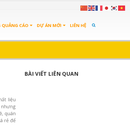
G QUẢNG CÁO
DỰ ÁN MỚI
LIÊN HỆ
BÀI VIẾT LIÊN QUAN
ất liệu
n nhưng
ê, quán
á rẻ để