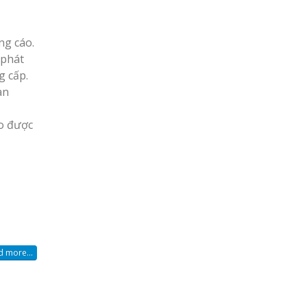
ng cáo.
 phát
g cấp.
àn
ảo được
 more...