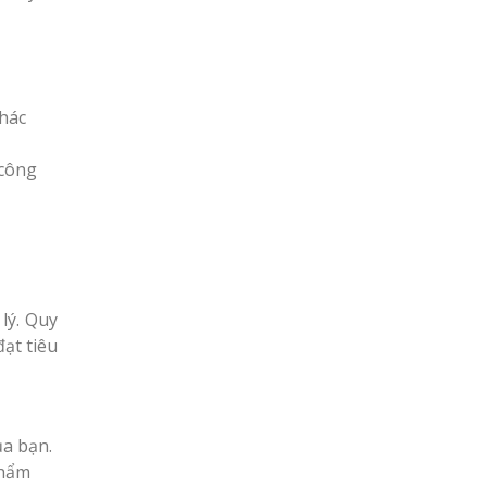
khác
 công
lý. Quy
ạt tiêu
ủa bạn.
phẩm