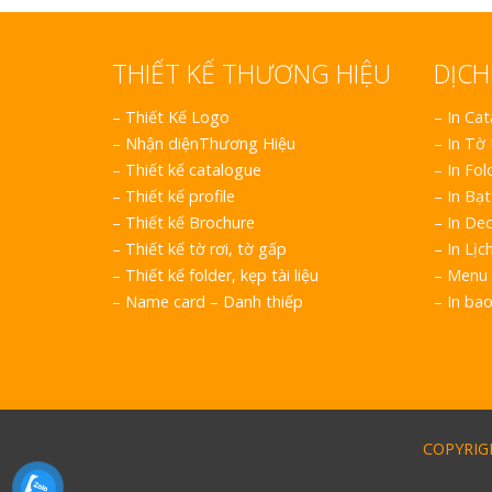
THIẾT KẾ THƯƠNG HIỆU
DỊCH
–
Thiết Kế Logo
– In Ca
–
Nhận diệnThương Hiệu
– In Tờ
–
Thiết kế catalogue
– In Fol
–
Thiết kế profile
– In Bạt
–
Thiết kế Brochure
– In Dec
–
Thiết kế tờ rơi, tờ gấp
– In Lịc
–
Thiết kế folder, kẹp tài liệu
– Menu 
–
Name card – Danh thiếp
– In ba
COPYRIGH