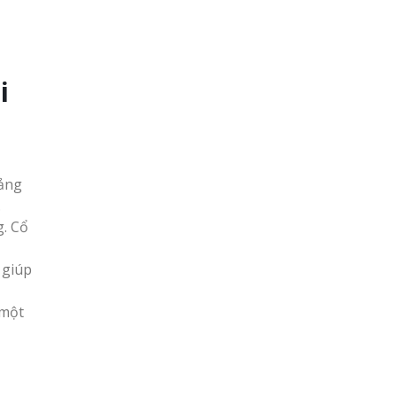
i
bảng
.
g. Cổ
 giúp
 một