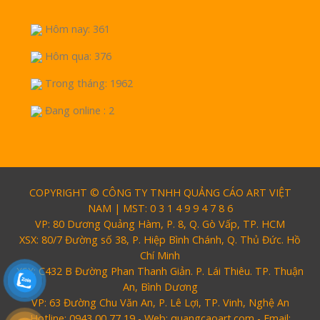
Hôm nay: 361
Hôm qua: 376
Trong tháng: 1962
Đang online : 2
COPYRIGHT © CÔNG TY TNHH QUẢNG CÁO ART VIỆT
NAM | MST: 0 3 1 4 9 9 4 7 8 6
VP: 80 Dương Quảng Hàm, P. 8, Q. Gò Vấp, TP. HCM
XSX: 80/7 Đường số 38, P. Hiệp Bình Chánh, Q. Thủ Đức. Hồ
Chí Minh
XSX: C432 B Đường Phan Thanh Giản. P. Lái Thiêu. TP. Thuận
An, Bình Dương
VP: 63 Đường Chu Văn An, P. Lê Lợi, TP. Vinh, Nghệ An
Hotline: 0943 00 77 19 - Web: quangcaoart.com - Email: