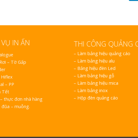
 VỤ IN ẤN
THI CÔNG QUẢNG 
–
Làm bảng hiệu quảng cáo
talogue
–
Làm bảng hiệu alu
 Rơi – Tờ Gấp
–
Bảng hiệu đèn Led
der
–
Làm bảng hiệu gỗ
 Hiflex
–
Làm bảng hiệu mica
al – PP
–
Làm bảng inox
h Tết
–
Hộp đèn quảng cáo
– thực đơn nhà hàng
o đũa – muỗng.