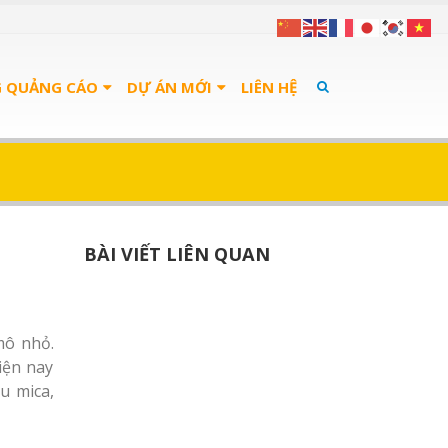
G QUẢNG CÁO
DỰ ÁN MỚI
LIÊN HỆ
BÀI VIẾT LIÊN QUAN
mô nhỏ.
iện nay
u mica,