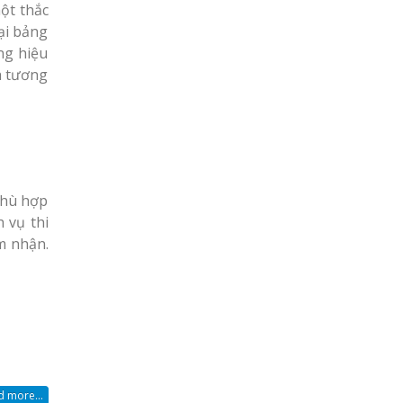
ột thắc
ại bảng
ẳng hiệu
h tương
Phù hợp
 vụ thi
m nhận.
 more...