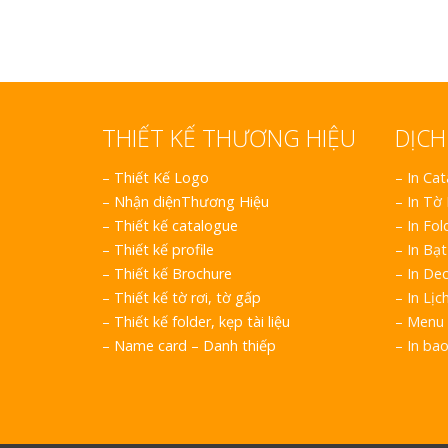
THIẾT KẾ THƯƠNG HIỆU
DỊCH
–
Thiết Kế Logo
– In Ca
–
Nhận diệnThương Hiệu
– In Tờ
–
Thiết kế catalogue
– In Fol
–
Thiết kế profile
– In Bạt
–
Thiết kế Brochure
– In Dec
–
Thiết kế tờ rơi, tờ gấp
– In Lịc
–
Thiết kế folder, kẹp tài liệu
– Menu 
–
Name card – Danh thiếp
– In ba