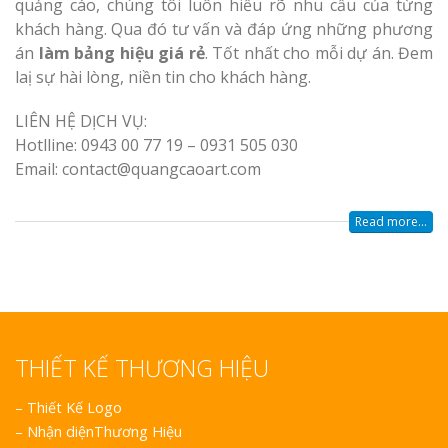
quảng cáo, chúng tôi luôn hiểu rõ nhu cầu của từng
khách hàng. Qua đó tư vấn và đáp ứng những phương
án
làm bảng hiệu giá rẻ
. Tốt nhất cho mỗi dự án. Đem
laị sự hài lòng, niền tin cho khách hàng.
LIÊN HỆ DỊCH VỤ:
Hotlline: 0943 00 77 19 – 0931 505 030
Email: contact@quangcaoart.com
Read more...
THIẾT KẾ THƯƠNG HIỆU
–
Thiết Kế Logo
–
Nhận diệnThương Hiệu