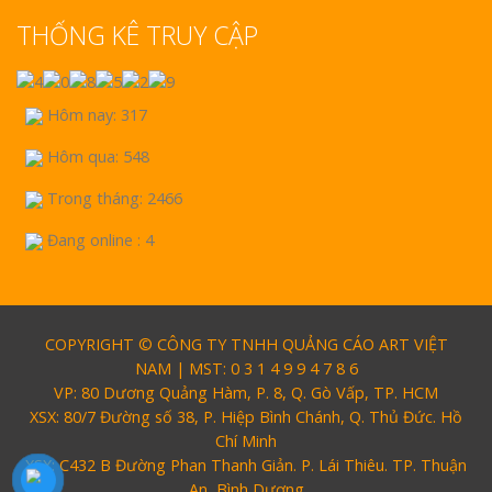
THỐNG KÊ TRUY CẬP
Hôm nay: 317
Hôm qua: 548
Trong tháng: 2466
Đang online : 4
COPYRIGHT © CÔNG TY TNHH QUẢNG CÁO ART VIỆT
NAM | MST: 0 3 1 4 9 9 4 7 8 6
VP: 80 Dương Quảng Hàm, P. 8, Q. Gò Vấp, TP. HCM
XSX: 80/7 Đường số 38, P. Hiệp Bình Chánh, Q. Thủ Đức. Hồ
Chí Minh
XSX: C432 B Đường Phan Thanh Giản. P. Lái Thiêu. TP. Thuận
An, Bình Dương