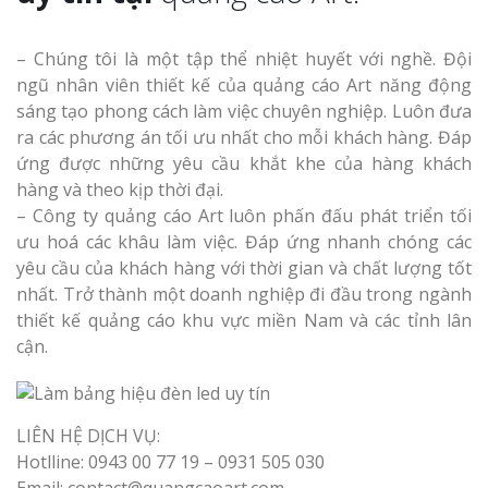
– Chúng tôi là một tập thể nhiệt huyết với nghề. Đội
ngũ nhân viên thiết kế của quảng cáo Art năng động
sáng tạo phong cách làm việc chuyên nghiệp. Luôn đưa
ra các phương án tối ưu nhất cho mỗi khách hàng. Đáp
Làm Biển Côn
ứng được những yêu cầu khắt khe của hàng khách
Mica Tại Vinh Lấy Nga
hàng và theo kịp thời đại.
– Công ty quảng cáo Art luôn phấn đấu phát triển tối
ưu hoá các khâu làm việc. Đáp ứng nhanh chóng các
Làm biển quả
tại Vinh Nghệ An
yêu cầu của khách hàng với thời gian và chất lượng tốt
nhất. Trở thành một doanh nghiệp đi đầu trong ngành
thiết kế quảng cáo khu vực miền Nam và các tỉnh lân
Làm Biển Hiệ
cận.
Nam Đàn Uy Tín Giá X
Làm Biển Qu
Mỹ Phẩm Vinh Thu Hú
LIÊN HỆ DỊCH VỤ:
Hàng
Hotlline: 0943 00 77 19 – 0931 505 030