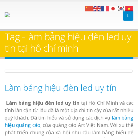
Làm bảng hiệu gỗ tại
Làm Biển Hiệ
Nha Trang
Cà Phê Bình Dương Tr
Tag - làm bảng hiệu đèn led uy
Làm bảng hiệ
tin tại hồ chí minh
sữa Bình Dương
Làm biển hiệ
Thuận An Bì
Bảng gỗ treo cửa
Dương
theo yêu cầu
Làm bảng hiệu đèn led uy tín
Làm bảng hiệu đèn led uy tín
tại Hồ Chí Minh và các
tỉnh lân cận từ lâu đã là một địa chỉ tin cậy của rất nhiều
quý khách. Đã tìm hiểu và sử dụng các dịch vụ
làm bảng
Thi công biể
hiệu quảng cáo
, của quảng cáo Art Việt Nam. Với xu thế
cáo Thuận An
phát triển chung của xã hội nhu cầu làm bảng hiểu để
Dương