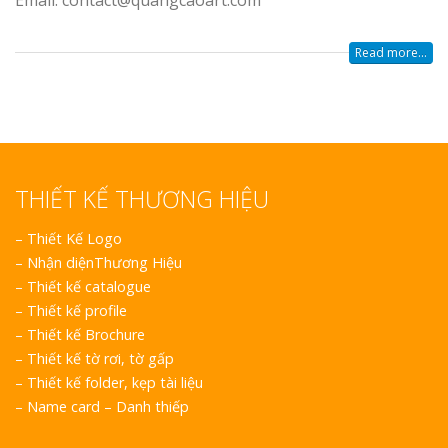
Email: contact@quangcaoart.com
Top 10 Mẫu 
Hiệu Shop Q
Read more...
Nghệ An Đẹp
THIẾT KẾ THƯƠNG HIỆU
Làm Bảng Hi
–
Thiết Kế Logo
Thuốc Nghệ An Chuẩn
–
Nhận diệnThương Hiệu
–
Thiết kế catalogue
Làm Hộp Đèn
–
Thiết kế profile
Mỏng Nghệ 
–
Thiết kế Brochure
Hút
–
Thiết kế tờ rơi, tờ gấp
–
Thiết kế folder, kẹp tài liệu
–
Name card – Danh thiếp