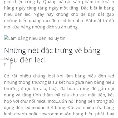
Làm bảng hiệu gỗ tại
giới thiệu công ty. Quảng bá các sản phẩm tới khách
Biên Hòa
hàng ngày càng tăng ngày một tăng. Đặc biệt là bảng
hiệu đèn led. Ngày nay không khó để bạn bắt gặp
những biển quảng cáo đèn led lớn nhỏ. Bắt mắt từ đủ
mọi cửa hàng những dịch vụ ăn uống…
Làm biển hiệ
tóc Thuận An
Làm bảng hiệu gỗ tại
Những nét đặc trưng về bảng
Nghệ An
Thi công biể
hiệu đèn led.
cáo Vinh
Có rất nhiều chủng loại khi làm bảng hiệu đèn led
nhưng thông thường là sự kết hợp giữa nền bảng hiệu
thường được ốp alu, hoặc đá hoa cương để gắn nội
dung và tăng tính thẩm mỹ của khu vực mặt tiền, kết
hợp với chữ nổi mica, inox…uốn nổi hông bên trong sử
Làm biển quả
Nghệ An giá 
dụng đèn led modun 3-4 bóng. Đối với nhiều cửa hàng
kinh doanh hoặc sowroom muốn bảng hiệu phải thay