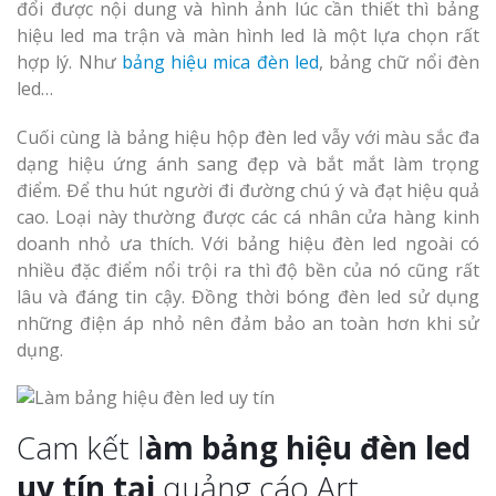
đổi được nội dung và hình ảnh lúc cần thiết thì bảng
hiệu led ma trận và màn hình led là một lựa chọn rất
hợp lý. Như
bảng hiệu mica đèn led
, bảng chữ nổi đèn
led…
Thi Công Bản
Cuối cùng là bảng hiệu hộp đèn led vẫy với màu sắc đa
Nghệ An Nâng Tầm T
dạng hiệu ứng ánh sang đẹp và bắt mắt làm trọng
Hiệu
điểm. Để thu hút người đi đường chú ý và đạt hiệu quả
cao. Loại này thường được các cá nhân cửa hàng kinh
Làm Biển Led
doanh nhỏ ưa thích. Với bảng hiệu đèn led ngoài có
Rẻ Tại Vinh Giải Pháp 
nhiều đặc điểm nổi trội ra thì độ bền của nó cũng rất
Quả
lâu và đáng tin cậy. Đồng thời bóng đèn led sử dụng
những điện áp nhỏ nên đảm bảo an toàn hơn khi sử
Làm Hộp Đèn
dụng.
Cáo Tại Vinh Giá Rẻ
Biển Led Chạ
Cam kết l
àm bảng hiệu đèn led
Ma Trận Ngh
Thi Công Ch
uy tín tại
quảng cáo Art.
Nghiệp