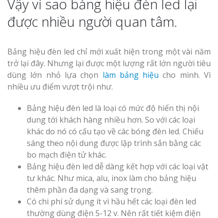
Vậy vì sao bảng hiệu đèn led lại
được nhiều người quan tâm.
Bảng hiệu đèn led chỉ mới xuất hiện trong một vài năm
Thi Công Bản
trở lại đây. Nhưng lại được một lượng rất lớn người tiêu
Nghệ An Nâng Tầm T
Hiệu
dùng lớn nhỏ lựa chọn
làm bảng hiệu
cho mình. Vì
nhiều ưu điểm vượt trội như.
Làm Biển Led
Bảng hiệu đèn led là loại có mức độ hiển thị nội
Rẻ Tại Vinh Giải Pháp 
dung tới khách hàng nhiều hơn. So với các loại
Quả
khác do nó có cấu tạo về các bóng đèn led. Chiếu
sáng theo nội dung được lập trình sắn bằng các
Làm Hộp Đèn
bo mạch điện tử khác.
Cáo Tại Vinh Giá Rẻ
Bảng hiệu đèn led dễ dàng kết hợp với các loại vật
tư khác. Như mica, alu, inox làm cho bảng hiệu
Biển Led Chạ
thêm phần đa dạng và sang trọng.
Ma Trận Ngh
Có chi phí sử dụng ít vì hầu hết các loại đèn led
Thi Công Ch
thường dùng điện 5-12 v. Nên rất tiết kiệm điện
Nghiệp