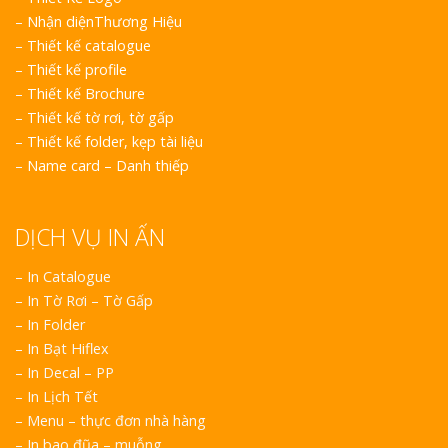
–
Nhận diệnThương Hiệu
–
Thiết kế catalogue
–
Thiết kế profile
–
Thiết kế Brochure
–
Thiết kế tờ rơi, tờ gấp
–
Thiết kế folder, kẹp tài liệu
–
Name card – Danh thiếp
DỊCH VỤ IN ẤN
– In Catalogue
– In Tờ Rơi – Tờ Gấp
– In Folder
– In Bạt Hiflex
– In Decal – PP
– In Lịch Tết
– Menu – thực đơn nhà hàng
– In bao đũa – muỗng.