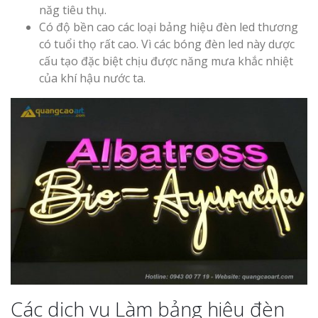
năg tiêu thụ.
Có độ bền cao các loại bảng hiệu đèn led thương
có tuổi thọ rất cao. Vì các bóng đèn led này dược
cấu tạo đặc biệt chịu được năng mưa khắc nhiệt
của khí hậu nước ta.
Làm Biển Côn
Mica Tại Vinh Lấy Nga
Làm biển quả
tại Vinh Nghệ An
Làm Biển Hiệ
Nam Đàn Uy Tín Giá X
Làm Biển Qu
Mỹ Phẩm Vinh Thu Hú
Hàng
Các dịch vụ Làm bảng hiệu đèn