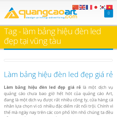
Làm bảng hiệu gỗ tại
Làm Biển Hiệ
Nha Trang
Cà Phê Bình Dương Tr
Tag - làm bảng hiệu đèn led
Làm bảng hiệ
đẹp tại vũng tàu
sữa Bình Dương
Làm biển hiệ
Thuận An Bì
Bảng gỗ treo cửa
Dương
theo yêu cầu
Làm bảng hiệu đèn led đẹp giá rẻ
Làm bảng hiệu đèn led đẹp giá rẻ
là một dịch vụ
quảng cáo chưa bao giờ hết hót của quảng cáo Art,
đang là một dịch vụ được rất nhiều công ty, cửa hàng cá
Thi công biể
nhân lựa chọn vì có nhiều đặc diểm rất nổi trội. Chính vì
cáo Thuận An
thế mà ngày nay trên các con phố lớn nhỏ chúng ta đều
Dương