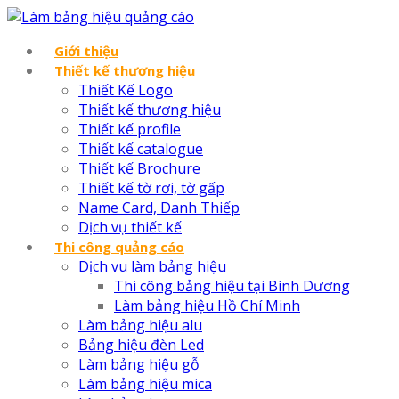
Giới thiệu
Thiết kế thương hiệu
Thiết Kế Logo
Thiết kế thương hiệu
Thiết kế profile
Thiết kế catalogue
Thiết kế Brochure
Thiết kế tờ rơi, tờ gấp
Name Card, Danh Thiếp
Dịch vụ thiết kế
Thi công quảng cáo
Dịch vu làm bảng hiệu
Thi công bảng hiệu tại Bình Dương
Làm bảng hiệu Hồ Chí Minh
Làm bảng hiệu alu
Bảng hiệu đèn Led
Làm bảng hiệu gỗ
Làm bảng hiệu mica