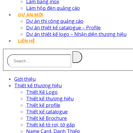
Làm bảng inox
Làm hộp đèn quảng cáo
DỰ ÁN MỚI
Dự án thi công quảng cáo
Dự án thiết kế catalogue – Profile
Dự án thiết kế logo – Nhận diện thương hiệu
LIÊN HỆ
Giới thiệu
Thiết kế thương hiệu
Thiết Kế Logo
Thiết kế thương hiệu
Thiết kế profile
Thiết kế catalogue
Thiết kế Brochure
Thiết kế tờ rơi, tờ gấp
Name Card, Danh Thiếp