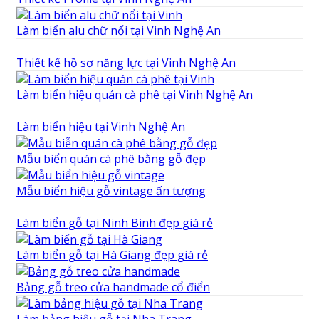
Làm biển alu chữ nổi tại Vinh Nghệ An
Thiết kế hồ sơ năng lực tại Vinh Nghệ An
Làm biển hiệu quán cà phê tại Vinh Nghệ An
Làm biển hiệu tại Vinh Nghệ An
Mẫu biển quán cà phê bằng gỗ đẹp
Mẫu biển hiệu gỗ vintage ấn tượng
Làm biển gỗ tại Ninh Binh đẹp giá rẻ
Làm biển gỗ tại Hà Giang đẹp giá rẻ
Bảng gỗ treo cửa handmade cổ điển