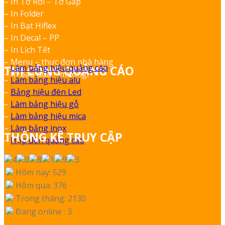
– In Tờ Rơi – Tờ Gấp
– In Folder
– In Bạt Hiflex
– In Decal – PP
– In Lịch Tết
– Menu – thực đơn nhà hàng
–
Làm bảng hiệu quảng cáo
THI CÔNG QUẢNG CÁO
– In bao đũa – muỗng.
–
Làm bảng hiệu alu
–
Bảng hiệu đèn Led
–
Làm bảng hiệu gỗ
–
Làm bảng hiệu mica
–
Làm bảng inox
THỐNG KÊ TRUY CẬP
–
Hộp đèn quảng cáo
Hôm nay: 529
Hôm qua: 376
Trong tháng: 2130
Đang online : 3