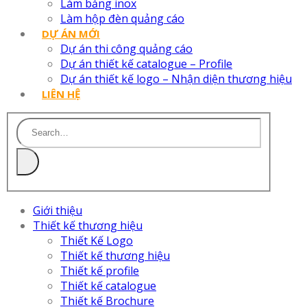
Làm bảng inox
Làm hộp đèn quảng cáo
DỰ ÁN MỚI
Dự án thi công quảng cáo
Dự án thiết kế catalogue – Profile
Dự án thiết kế logo – Nhận diện thương hiệu
LIÊN HỆ
Giới thiệu
Thiết kế thương hiệu
Thiết Kế Logo
Thiết kế thương hiệu
Thiết kế profile
Thiết kế catalogue
Thiết kế Brochure