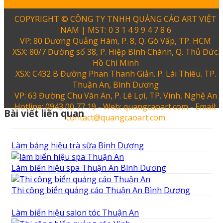
COPYRIGHT © CÔNG TY TNHH QUẢNG CÁO ART VIỆT
NAM | MST: 0 3 1 4 9 9 4 7 8 6
VP: 80 Dương Quảng Hàm, P. 8, Q. Gò Vấp, TP. HCM
XSX: 80/7 Đường số 38, P. Hiệp Bình Chánh, Q. Thủ Đức.
Hồ Chí Minh
XSX: C432 B Đường Phan Thanh Giản. P. Lái Thiêu. TP.
Thuận An, Bình Dương
VP: 63 Đường Chu Văn An, P. Lê Lợi, TP. Vinh, Nghệ An
Hotline: 0943 00 77 19 - Web: quangcaoart.com - Email:
Bài viết liên quan
contact@quangcaoart.com
Làm bảng hiệu trà sữa Bình Dương
Làm biển hiệu spa Thuận An Bình Dương
Thi công biển quảng cáo Thuận An Bình Dương
Làm biển hiệu salon tóc Thuận An