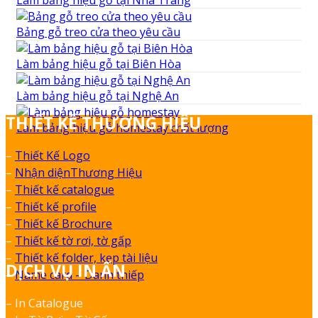
Làm bảng hiệu gỗ tại Nha Trang
Bảng gỗ treo cửa theo yêu cầu
Làm bảng hiệu gỗ tại Biên Hòa
Làm bảng hiệu gỗ tại Nghệ An
THIẾT KẾ THƯƠNG HIỆU
Làm bảng hiệu gỗ homestay chất lượng
–
Thiết Kế Logo
–
Nhận diệnThương Hiệu
–
Thiết kế catalogue
–
Thiết kế profile
–
Thiết kế Brochure
–
Thiết kế tờ rơi, tờ gấp
–
Thiết kế folder, kẹp tài liệu
DỊCH VỤ IN ẤN
–
Name card – Danh thiếp
– In Catalogue