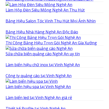
Làm Hộp Đèn Siêu Mỏng Nghệ An Thu Hút
Bảng Hiệu Salon Tóc Vinh Thu Hút Mọi Ánh Nhìn
Bảng Hiệu Nhà Hàng Nghệ An Độc Đáo
Thi Công Bảng Hiệu Trọn Gói Nghệ An Gía Xưởng
Sửa chữa biển quảng cáo Nghệ An uy tín
Làm biển hiệu chữ inox tại Vinh Nghệ An
Công ty quảng cáo tại Vinh Nghệ An
Làm biển hiệu spa tại Vinh Nghệ An
Làm biển led tại Vinh Nghệ An giá rẻ
Thiết kế Profile tại Vinh Nghệ An