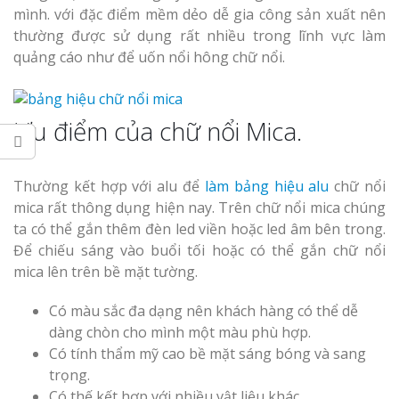
Dương
Làm bảng hiệu gỗ tại
mình. với đặc điểm mềm dẻo dễ gia công sản xuất nên
Biên Hòa
thường được sử dụng rất nhiều trong lĩnh vực làm
quảng cáo như để uốn nổi hông chữ nổi.
Ưu điểm của chữ nổi Mica.
Làm biển hiệ
tóc Thuận An
Làm bảng hiệu gỗ tại
Nghệ An
Thường kết hợp với alu để
làm bảng hiệu alu
chữ nổi
Thi công bi
mica rất thông dụng hiện nay. Trên chữ nổi mica chúng
cáo Vinh
ta có thể gắn thêm đèn led viền hoặc led âm bên trong.
Để chiếu sáng vào buổi tối hoặc có thể gắn chữ nổi
mica lên trên bề mặt tường.
Có màu sắc đa dạng nên khách hàng có thể dễ
dàng chòn cho mình một màu phù hợp.
Có tính thẩm mỹ cao bề mặt sáng bóng và sang
Làm biển qu
trọng.
Nghệ An giá
Có thế kết hợp với nhiều vật liệu khác.