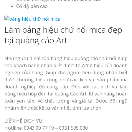
Có độ bền cao.
Làm bảng hiệu chữ nổi mica đẹp
Thi Công Bả
tại quảng cáo Art.
Nghệ An Nâng Tầm 
Hiệu
Những ưu điểm của bảng hiệu quảng cáo chữ nổi giúp
cho khách hàng nhận biết được thương hiệu của doanh
Làm Biển Led
Rẻ Tại Vinh Giải Pháp
nghiệp cửa hàng. Giúp cho người tiêu dùng nhận biết
Quả
được thương hiệu cũng như các dịch vụ. Sản phẩm mà
doanh nghiệp đó cung cấp. Đến với các dịch vụ làm
bảng hiệu hộp đèn tại quảng Cáo Art. Khách hàng hoàn
Làm Hộp Đè
Cáo Tại Vinh Giá Rẻ
toàn yên tâm về chất lượng và giá cả. Được đội ngũ
nhân viên thiết kế tư vấn nhệt tình lựa chọn.
Biển Led Ch
LIÊN HỆ DỊCH VỤ:
Ma Trận Ng
Hotlline: 0943 00 77 19 – 0931 505 030
Thi Công Ch