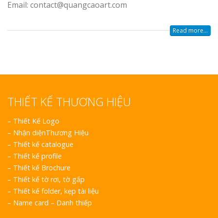
Email: contact@quangcaoart.com
Nghiệp
Read more...
Làm Biển Cô
Mica Tại Vinh Lấy Ng
THIẾT KẾ THƯƠNG HIỆU
Làm biển qu
–
Thiết Kế Logo
tại Vinh Nghệ An
–
Nhận diệnThương Hiệu
–
Thiết kế catalogue
Làm Biển Hi
–
Thiết kế profile
Nam Đàn Uy Tín Giá 
–
Thiết kế Brochure
–
Thiết kế tờ rơi, tờ gấp
Làm Biển Qu
–
Thiết kế folder, kẹp tài liệu
Mỹ Phẩm Vinh Thu Hú
–
Name card – Danh thiếp
Hàng