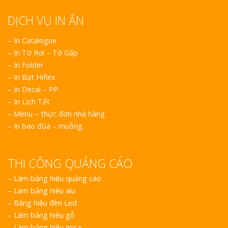
DỊCH VỤ IN ẤN
Top 10 Mẫu
Hiệu Shop Q
– In Catalogue
Nghệ An Đẹ
– In Tờ Rơi – Tờ Gấp
– In Folder
– In Bạt Hiflex
– In Decal – PP
– In Lịch Tết
– Menu – thực đơn nhà hàng
Làm Bảng H
– In bao đũa – muỗng.
Thuốc Nghệ An Chuẩ
THI CÔNG QUẢNG CÁO
Làm Hộp Đèn
Mỏng Nghệ 
–
Làm bảng hiệu quảng cáo
Hút
–
Làm bảng hiệu alu
–
Bảng hiệu đèn Led
–
Làm bảng hiệu gỗ
–
Làm bảng hiệu mica