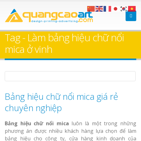
Làm bảng hiệu gỗ tại
Làm Biển Hi
Nha Trang
Cà Phê Bình Dương T
Tag - Làm bảng hiệu chữ nổi
Làm bảng hi
mica ở vinh
sữa Bình D
Làm biển hi
Bảng gỗ treo cửa
Thuận An Bì
theo yêu cầu
Dương
Bảng hiệu chữ nổi mica giá rẻ
chuyên nghiệp
Bảng hiệu chữ nổi mica
luôn là một trong những
Thi công bi
phương án được nhiều khách hàng lựa chọn để làm
cáo Thuận A
bảng hiệu cho công ty, cửa hàng kinh doanh của