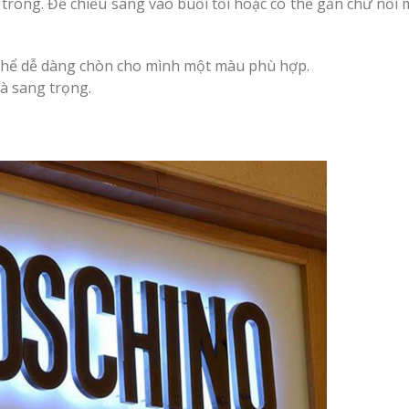
trong. Để chiếu sáng vào buổi tối hoặc có thể gắn chữ nổi 
thể dễ dàng chòn cho mình một màu phù hợp.
à sang trọng.