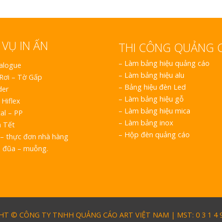
 VỤ IN ẤN
THI CÔNG QUẢNG 
–
Làm bảng hiệu quảng cáo
talogue
–
Làm bảng hiệu alu
 Rơi – Tờ Gấp
–
Bảng hiệu đèn Led
der
–
Làm bảng hiệu gỗ
 Hiflex
–
Làm bảng hiệu mica
al – PP
–
Làm bảng inox
h Tết
–
Hộp đèn quảng cáo
– thực đơn nhà hàng
o đũa – muỗng.
T © CÔNG TY TNHH QUẢNG CÁO ART VIỆT NAM | MST: 0 3 1 4 9 