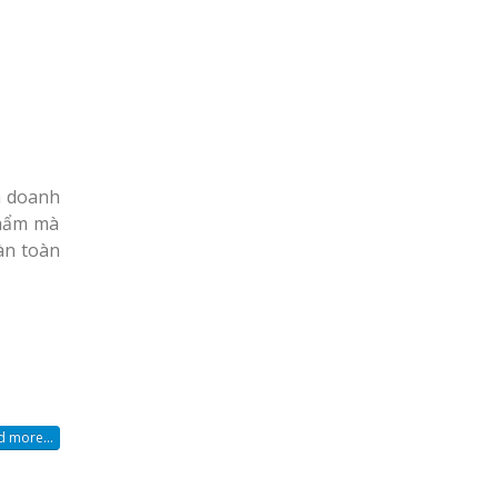
a doanh
phẩm mà
àn toàn
 more...