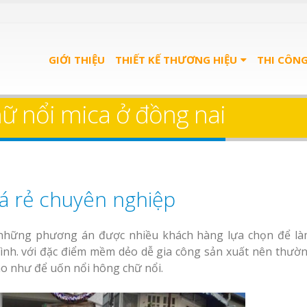
GIỚI THIỆU
THIẾT KẾ THƯƠNG HIỆU
THI CÔN
ữ nổi mica ở đồng nai
iá rẻ chuyên nghiệp
 những phương án được nhiều khách hàng lựa chọn để l
mình. với đặc điểm mềm dẻo dễ gia công sản xuất nên thườ
áo như để uốn nổi hông chữ nổi.