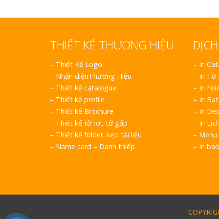
THIẾT KẾ THƯƠNG HIỆU
DỊCH
–
Thiết Kế Logo
– In Ca
–
Nhận diệnThương Hiệu
– In Tờ
–
Thiết kế catalogue
– In Fol
–
Thiết kế profile
– In Bạt
–
Thiết kế Brochure
– In Dec
–
Thiết kế tờ rơi, tờ gấp
– In Lịc
–
Thiết kế folder, kẹp tài liệu
– Menu 
–
Name card – Danh thiếp
– In ba
COPYRIGH