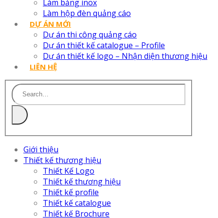
Làm bảng inox
Làm hộp đèn quảng cáo
DỰ ÁN MỚI
Dự án thi công quảng cáo
Dự án thiết kế catalogue – Profile
Dự án thiết kế logo – Nhận diện thương hiệu
LIÊN HỆ
Giới thiệu
Thiết kế thương hiệu
Thiết Kế Logo
Thiết kế thương hiệu
Thiết kế profile
Thiết kế catalogue
Thiết kế Brochure