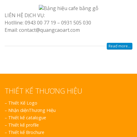
LIÊN HỆ DỊCH VỤ:
Hotlline: 0943 00 77 19 – 0931 505 030
Email: contact@quangcaoart.com
Read more...
THIẾT KẾ THƯƠNG HIỆU
–
Thiết Kế Logo
–
Nhận diệnThương Hiệu
–
Thiết kế catalogue
–
Thiết kế profile
–
Thiết kế Brochure