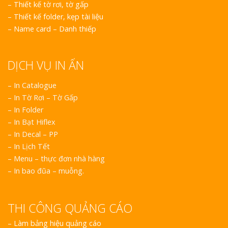
–
Thiết kế tờ rơi, tờ gấp
–
Thiết kế folder, kẹp tài liệu
–
Name card – Danh thiếp
DỊCH VỤ IN ẤN
– In Catalogue
– In Tờ Rơi – Tờ Gấp
– In Folder
– In Bạt Hiflex
– In Decal – PP
– In Lịch Tết
– Menu – thực đơn nhà hàng
– In bao đũa – muỗng.
THI CÔNG QUẢNG CÁO
–
Làm bảng hiệu quảng cáo