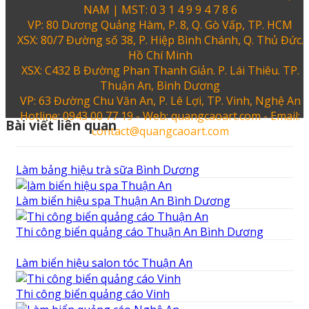
NAM | MST: 0 3 1 4 9 9 4 7 8 6
VP: 80 Dương Quảng Hàm, P. 8, Q. Gò Vấp, TP. HCM
XSX: 80/7 Đường số 38, P. Hiệp Bình Chánh, Q. Thủ Đức.
Hồ Chí Minh
XSX: C432 B Đường Phan Thanh Giản. P. Lái Thiêu. TP.
Thuận An, Bình Dương
VP: 63 Đường Chu Văn An, P. Lê Lợi, TP. Vinh, Nghệ An
Hotline: 0943 00 77 19 - Web: quangcaoart.com - Email:
Bài viết liên quan
contact@quangcaoart.com
Làm bảng hiệu trà sữa Bình Dương
Làm biển hiệu spa Thuận An Bình Dương
Thi công biển quảng cáo Thuận An Bình Dương
Làm biển hiệu salon tóc Thuận An
Thi công biển quảng cáo Vinh