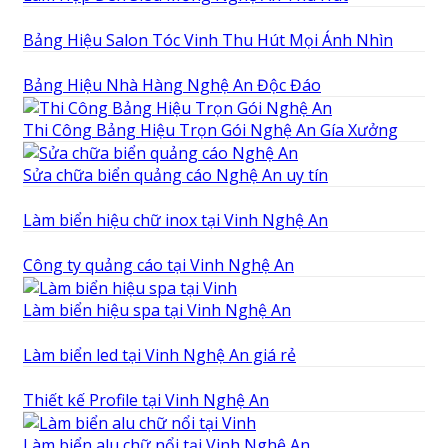
Bảng Hiệu Salon Tóc Vinh Thu Hút Mọi Ánh Nhìn
Bảng Hiệu Nhà Hàng Nghệ An Độc Đáo
Thi Công Bảng Hiệu Trọn Gói Nghệ An Gía Xưởng
Sửa chữa biển quảng cáo Nghệ An uy tín
Làm biển hiệu chữ inox tại Vinh Nghệ An
Công ty quảng cáo tại Vinh Nghệ An
Làm biển hiệu spa tại Vinh Nghệ An
Làm biển led tại Vinh Nghệ An giá rẻ
Thiết kế Profile tại Vinh Nghệ An
Làm biển alu chữ nổi tại Vinh Nghệ An