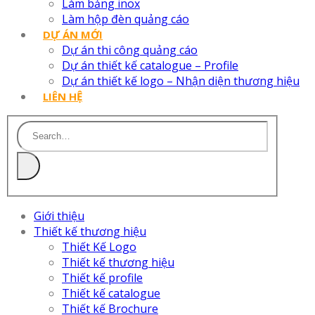
Làm bảng inox
Làm hộp đèn quảng cáo
DỰ ÁN MỚI
Dự án thi công quảng cáo
Dự án thiết kế catalogue – Profile
Dự án thiết kế logo – Nhận diện thương hiệu
LIÊN HỆ
Giới thiệu
Thiết kế thương hiệu
Thiết Kế Logo
Thiết kế thương hiệu
Thiết kế profile
Thiết kế catalogue
Thiết kế Brochure