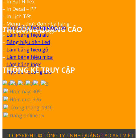
– In Bạt Hiflex
– In Decal – PP
– In Lịch Tết
– Menu – thực đơn nhà hàng
–
Làm bảng hiệu quảng cáo
THI CÔNG QUẢNG CÁO
– In bao đũa – muỗng.
–
Làm bảng hiệu alu
–
Bảng hiệu đèn Led
–
Làm bảng hiệu gỗ
–
Làm bảng hiệu mica
–
Làm bảng inox
THỐNG KÊ TRUY CẬP
–
Hộp đèn quảng cáo
Hôm nay: 309
Hôm qua: 376
Trong tháng: 1910
Đang online : 5
COPYRIGHT © CÔNG TY TNHH QUẢNG CÁO ART VIỆT