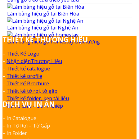
Làm bảng hiệu gỗ tại Biên Hòa
Làm bảng hiệu gỗ tại Nghệ An
THIẾT KẾ THƯƠNG HIỆU
Làm bảng hiệu gỗ homestay chất lượng
–
Thiết Kế Logo
–
Nhận diệnThương Hiệu
–
Thiết kế catalogue
–
Thiết kế profile
–
Thiết kế Brochure
–
Thiết kế tờ rơi, tờ gấp
–
Thiết kế folder, kẹp tài liệu
DỊCH VỤ IN ẤN
–
Name card – Danh thiếp
– In Catalogue
– In Tờ Rơi – Tờ Gấp
– In Folder