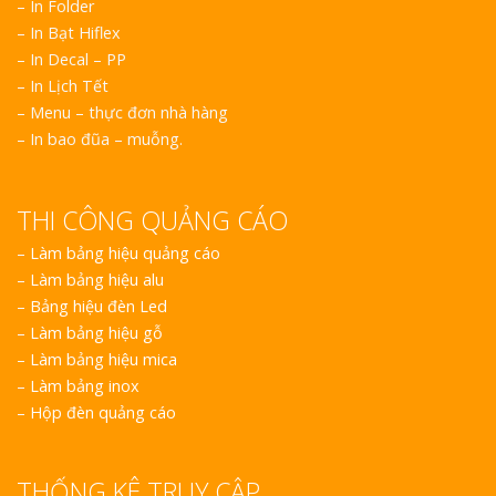
– In Folder
– In Bạt Hiflex
– In Decal – PP
– In Lịch Tết
– Menu – thực đơn nhà hàng
– In bao đũa – muỗng.
THI CÔNG QUẢNG CÁO
–
Làm bảng hiệu quảng cáo
–
Làm bảng hiệu alu
–
Bảng hiệu đèn Led
–
Làm bảng hiệu gỗ
–
Làm bảng hiệu mica
–
Làm bảng inox
–
Hộp đèn quảng cáo
THỐNG KÊ TRUY CẬP