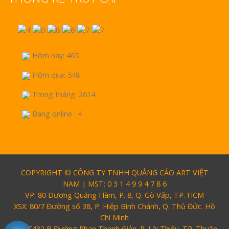
Hôm nay: 465
Hôm qua: 548
Trong tháng: 2614
Đang online : 4
COPYRIGHT © CÔNG TY TNHH QUẢNG CÁO ART VIỆT
NAM | MST: 0 3 1 4 9 9 4 7 8 6
VP: 80 Dương Quảng Hàm, P. 8, Q. Gò Vấp, TP. HCM
XSX: 80/7 Đường số 38, P. Hiệp Bình Chánh, Q. Thủ Đức. Hồ
Chí Minh
XSX: C432 B Đường Phan Thanh Giản. P. Lái Thiêu. TP. Thuận