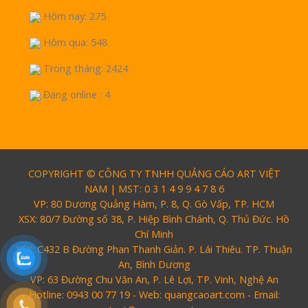
Hôm nay: 275
Hôm qua: 548
Trong tháng: 2424
Đang online : 4
COPYRIGHT © CÔNG TY TNHH QUẢNG CÁO ART VIỆT
NAM | MST: 0 3 1 4 9 9 4 7 8 6
VP: 80 Dương Quảng Hàm, P. 8, Q. Gò Vấp, TP. HCM
XSX: 80/7 Đường số 38, P. Hiệp Bình Chánh, Q. Thủ Đức. Hồ
Chí Minh
XSX: C432 B Đường Phan Thanh Giản. P. Lái Thiêu. TP. Thuận
An, Bình Dương
VP: 63 Đường Chu Văn An, P. Lê Lợi, TP. Vinh, Nghệ An
Hotline: 0943 00 77 19 - Web: quangcaoart.com - Email: