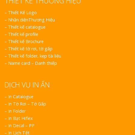
THIẾT KẾ THƯƠNG HIỆU
–
Thiết Kế Logo
–
Nhận diệnThương Hiệu
–
Thiết kế catalogue
–
Thiết kế profile
–
Thiết kế Brochure
–
Thiết kế tờ rơi, tờ gấp
–
Thiết kế folder, kẹp tài liệu
–
Name card – Danh thiếp
DỊCH VỤ IN ẤN
– In Catalogue
– In Tờ Rơi – Tờ Gấp
– In Folder
– In Bạt Hiflex
– In Decal – PP
– In Lịch Tết