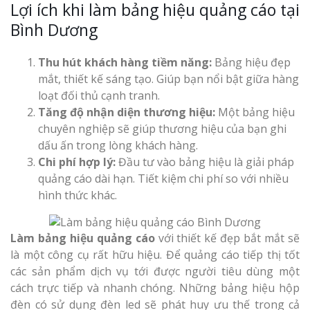
Lợi ích khi làm bảng hiệu quảng cáo tại
Bình Dương
Thu hút khách hàng tiềm năng:
Bảng hiệu đẹp
Thi Công Bản
mắt, thiết kế sáng tạo. Giúp bạn nổi bật giữa hàng
Nghệ An Nâng Tầm T
loạt đối thủ cạnh tranh.
Hiệu
Tăng độ nhận diện thương hiệu:
Một bảng hiệu
chuyên nghiệp sẽ giúp thương hiệu của bạn ghi
Làm Biển Led
dấu ấn trong lòng khách hàng.
Rẻ Tại Vinh Giải Pháp 
Chi phí hợp lý:
Đầu tư vào bảng hiệu là giải pháp
Quả
quảng cáo dài hạn. Tiết kiệm chi phí so với nhiều
hình thức khác.
Làm Hộp Đèn
Cáo Tại Vinh Giá Rẻ
Làm bảng hiệu quảng cáo
với thiết kế đẹp bắt mắt sẽ
là một công cụ rất hữu hiệu. Để quảng cáo tiếp thị tốt
Biển Led Chạ
các sản phẩm dịch vụ tới được người tiêu dùng một
Ma Trận Ngh
cách trực tiếp và nhanh chóng. Những bảng hiệu hộp
Thi Công Ch
đèn có sử dụng đèn led sẽ phát huy ưu thế trong cả
Nghiệp