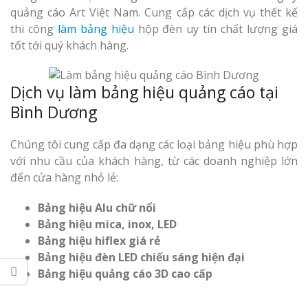
Làm bảng hiệu gỗ tại
quảng cáo Art Việt Nam. Cung cấp các dịch vụ thết kế
Biên Hòa
thi công
làm bảng hiệu
hộp đèn uy tín chất lượng giá
tốt tới quý khách hàng.
Dịch vụ làm bảng hiệu quảng cáo tại
Làm biển hiệ
Bình Dương
tóc Thuận An
Làm bảng hiệu gỗ tại
Nghệ An
Chúng tôi cung cấp đa dạng các loại bảng hiệu phù hợp
Thi công biể
cáo Vinh
với nhu cầu của khách hàng, từ các doanh nghiệp lớn
đến cửa hàng nhỏ lẻ:
Bảng hiệu Alu chữ nổi
Bảng hiệu mica, inox, LED
Bảng hiệu hiflex giá rẻ
Bảng hiệu đèn LED chiếu sáng hiện đại
Làm biển quả
Bảng hiệu quảng cáo 3D cao cấp
Nghệ An giá 