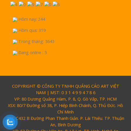
Hôm nay: 244
Hôm qua: 319
Trong tháng: 3643
Đang online : 5
COPYRIGHT © CÔNG TY TNHH QUẢNG CÁO ART VIỆT
NAM | MST: 0 3 1 4 9 9 4 7 8 6
VP: 80 Dương Quảng Hàm, P. 8, Q. Gò Vấp, TP. HCM
XSX: 80/7 Đường số 38, P. Hiệp Bình Chánh, Q. Thủ Đức. Hồ
Chí Minh
XSX: C432 B Đường Phan Thanh Giản. P. Lái Thiêu. TP. Thuận
An, Bình Dương