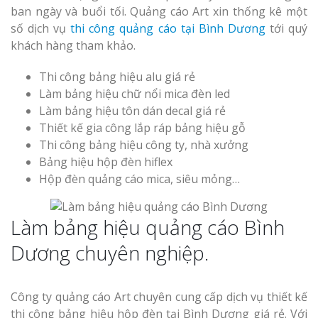
ban ngày và buổi tối. Quảng cáo Art xin thống kê một
số dịch vụ
thi công quảng cáo tại Bình Dương
tới quý
khách hàng tham khảo.
Thi công bảng hiệu alu giá rẻ
Làm bảng hiệu chữ nổi mica đèn led
Làm Biển Côn
Làm bảng hiệu tôn dán decal giá rẻ
Mica Tại Vinh Lấy Nga
Thiết kế gia công lắp ráp bảng hiệu gỗ
Thi công bảng hiệu công ty, nhà xưởng
Làm biển quả
Bảng hiệu hộp đèn hiflex
tại Vinh Nghệ An
Hộp đèn quảng cáo mica, siêu mỏng…
Làm Biển Hiệ
Làm bảng hiệu quảng cáo Bình
Nam Đàn Uy Tín Giá X
Dương chuyên nghiệp.
Làm Biển Qu
Mỹ Phẩm Vinh Thu Hú
Hàng
Công ty quảng cáo Art
chuyên cung cấp dịch vụ thiết kế
thi công bảng hiệu hộp đèn tại Bình Dương giá rẻ. Với