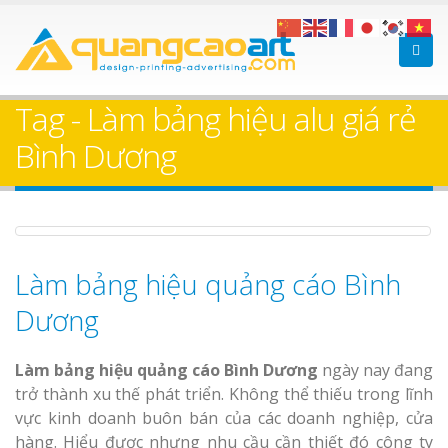
Làm bảng hiệu gỗ tại
Làm Biển Hiệ
Nha Trang
Cà Phê Bình Dương Tr
Tag - Làm bảng hiệu alu giá rẻ
Làm bảng hiệ
Bình Dương
sữa Bình Dương
Làm biển hiệ
Thuận An Bì
Bảng gỗ treo cửa
Dương
theo yêu cầu
Làm bảng hiệu quảng cáo Bình
Dương
Làm bảng hiệu quảng cáo Bình Dương
ngày nay đang
Thi công biể
trở thành xu thế phát triển. Không thể thiếu trong lĩnh
cáo Thuận An
vực kinh doanh buôn bán của các doanh nghiệp, cửa
Dương
hàng. Hiểu được nhưng nhu cầu cần thiết đó công ty