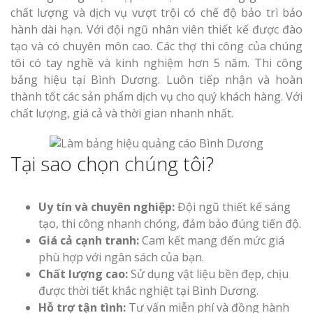
chất lượng và dịch vụ vượt trội có chế độ bảo trì bảo
Top 10 Mẫu 
hành dài hạn. Với đội ngũ nhân viên thiết kế được đào
Hiệu Shop Q
Nghệ An Đẹp
tạo và có chuyên môn cao. Các thợ thi công của chúng
tôi có tay nghề và kinh nghiệm hơn 5 năm. Thi công
bảng hiệu tại Bình Dương. Luôn tiếp nhận và hoàn
thành tốt các sản phẩm dịch vụ cho quý khách hàng. Với
chất lượng, giá cả và thời gian nhanh nhất.
Tại sao chọn chúng tôi?
Làm Bảng Hi
Thuốc Nghệ An Chuẩn
Uy tín và chuyên nghiệp:
Đội ngũ thiết kế sáng
Làm Hộp Đèn
tạo, thi công nhanh chóng, đảm bảo đúng tiến độ.
Mỏng Nghệ 
Giá cả cạnh tranh:
Cam kết mang đến mức giá
Hút
phù hợp với ngân sách của bạn.
Chất lượng cao:
Sử dụng vật liệu bền đẹp, chịu
được thời tiết khắc nghiệt tại Bình Dương.
Hỗ trợ tận tình:
Tư vấn miễn phí và đồng hành