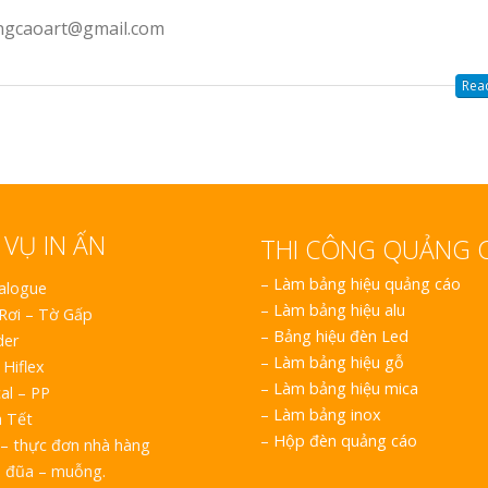
angcaoart@gmail.com
Read
 VỤ IN ẤN
THI CÔNG QUẢNG 
–
Làm bảng hiệu quảng cáo
talogue
–
Làm bảng hiệu alu
 Rơi – Tờ Gấp
–
Bảng hiệu đèn Led
der
–
Làm bảng hiệu gỗ
 Hiflex
–
Làm bảng hiệu mica
al – PP
–
Làm bảng inox
h Tết
–
Hộp đèn quảng cáo
– thực đơn nhà hàng
o đũa – muỗng.