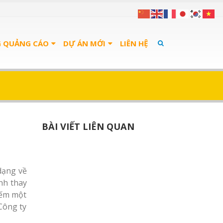
G QUẢNG CÁO
DỰ ÁN MỚI
LIÊN HỆ
BÀI VIẾT LIÊN QUAN
dạng về
nh thay
iếm một
Công ty