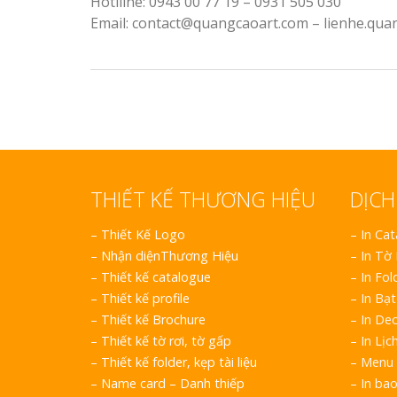
Hotlline: 0943 00 77 19 – 0931 505 030
Email: contact@quangcaoart.com – lienhe.qu
THIẾT KẾ THƯƠNG HIỆU
DỊCH
–
Thiết Kế Logo
– In Ca
–
Nhận diệnThương Hiệu
– In Tờ
–
Thiết kế catalogue
– In Fol
–
Thiết kế profile
– In Bạt
–
Thiết kế Brochure
– In Dec
–
Thiết kế tờ rơi, tờ gấp
– In Lịc
–
Thiết kế folder, kẹp tài liệu
– Menu 
–
Name card – Danh thiếp
– In ba