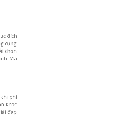
ục đích
ng cũng
ải chọn
ành. Mà
chi phí
nh khác
iải đáp