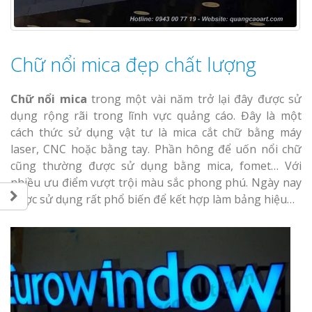
Làm biển hiệ
tóc Thuận An
Chữ nổi mica đẹp chất lượng
Thi công biể
cáo Vinh
Chữ nổi mica
trong một vài năm trở lại đây được sử
dụng rộng rãi trong lĩnh vực quảng cáo. Đây là một
Làm biển quả
cách thức sử dụng vật tư là mica cắt chữ bằng máy
Nghệ An giá 
laser, CNC hoặc bằng tay. Phần hông để uốn nổi chữ
cũng thường được sử dụng bằng mica, fomet… Với
nhiều ưu điểm vượt trội màu sắc phong phú. Ngày nay
Thi Công Bản
được sử dụng rất phổ biến để kết hợp làm bảng hiệu…
Nghệ An Nâ
Thương Hiệu
Làm Biển Led
Rẻ Tại Vinh G
Hiệu Quả