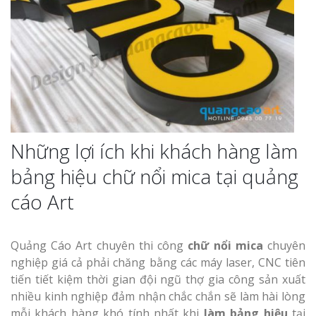
Xưởng
Làm Biển Qu
Mỹ Phẩm Vin
Hút Khách H
Top 10 Mẫu 
Hiệu Shop Q
Những lợi ích khi khách hàng làm
Nghệ An Đẹp
bảng hiệu chữ nổi mica tại quảng
Làm Bảng Hi
cáo Art
Thuốc Nghệ 
Chuẩn GPP
Quảng Cáo Art chuyên thi công
chữ nổi mica
chuyên
Làm Hộp Đèn
nghiệp giá cả phải chăng bằng các máy laser, CNC tiên
Mỏng Nghệ 
tiến tiết kiệm thời gian đội ngũ thợ gia công sản xuất
Hút
nhiều kinh nghiệp đảm nhận chắc chắn sẽ làm hài lòng
mỗi khách hàng khó tính nhất khi
làm bảng hiệu
tại