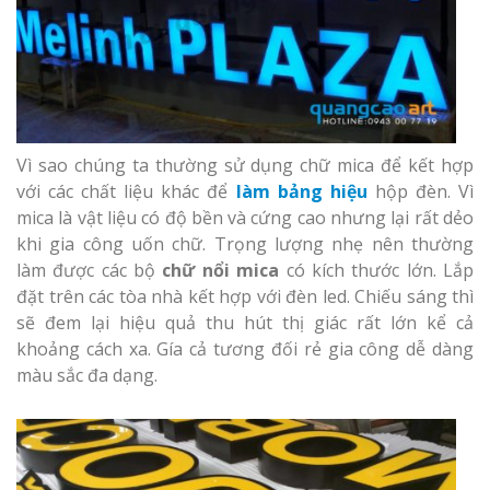
Làm Hộp Đèn
Cáo Tại Vinh 
Biển Led Chạ
Ma Trận Ngh
Vì sao chúng ta thường sử dụng chữ mica để kết hợp
Thi Công Ch
với các chất liệu khác để
làm bảng hiệu
hộp đèn. Vì
Nghiệp
mica là vật liệu có độ bền và cứng cao nhưng lại rất dẻo
khi gia công uốn chữ. Trọng lượng nhẹ nên thường
Làm Biển Côn
làm được các bộ
chữ nổi mica
có kích thước lớn. Lắp
Mica Tại Vinh
đặt trên các tòa nhà kết hợp với đèn led. Chiếu sáng thì
Ngay
sẽ đem lại hiệu quả thu hút thị giác rất lớn kể cả
khoảng cách xa. Gía cả tương đối rẻ gia công dễ dàng
Làm biển quả
màu sắc đa dạng.
tại Vinh Ngh
Làm Biển Hiệ
Nam Đàn Uy T