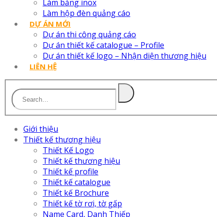
Làm bảng inox
Làm hộp đèn quảng cáo
DỰ ÁN MỚI
Dự án thi công quảng cáo
Dự án thiết kế catalogue – Profile
Dự án thiết kế logo – Nhận diện thương hiệu
LIÊN HỆ
Giới thiệu
Thiết kế thương hiệu
Thiết Kế Logo
Thiết kế thương hiệu
Thiết kế profile
Thiết kế catalogue
Thiết kế Brochure
Thiết kế tờ rơi, tờ gấp
Name Card, Danh Thiếp