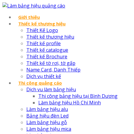
Giới thiệu
Thiết kế thương hiệu
Thiết Kế Logo
Thiết kế thương hiệu
Thiết kế profile
Thiết kế catalogue
Thiết kế Brochure
Thiết kế tờ rơi, tờ gấp
Name Card, Danh Thiếp
Dịch vụ thiết kế
Thi công quảng cáo
Dịch vu làm bảng hiệu
Thi công bảng hiệu tại Bình Dương
Làm bảng hiệu Hồ Chí Minh
Làm bảng hiệu alu
Bảng hiệu đèn Led
Làm bảng hiệu gỗ
Làm bảng hiệu mica