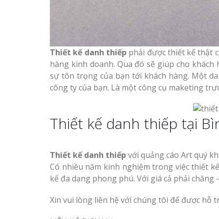
Công ty quảng cáo tại
Vinh Nghệ An
Thiết kế danh thiếp
phải được thiết kế thật
Làm biển hiệu spa tại
Thi Công Bản
Vinh Nghệ An
hàng kinh doanh. Qua đó sẽ giúp cho khách h
Nghệ An Nâng Tầm T
Hiệu
sự tôn trọng của bạn tới khách hàng. Một d
công ty của bạn. Là một công cụ maketing trự
Làm Biển Led
Rẻ Tại Vinh Giải Pháp 
Thiết kế danh thiếp tại 
Quả
Làm biển led tại Vinh
Nghệ An giá rẻ
Làm Hộp Đèn
Thiết kế danh thiếp
với quảng cáo Art quý k
Cáo Tại Vinh Giá Rẻ
Thiết kế Profile tại Vinh
Có nhiều năm kinh nghiệm trong việc thiết kế
Nghệ An
kế đa dạng phong phú. Với giá cả phải chăng –
Biển Led Chạ
Ma Trận Ngh
Xin vui lòng liên hệ với chúng tôi để được hỗ t
Làm biển alu chữ nổi tại
Thi Công Ch
Vinh Nghệ An
Nghiệp