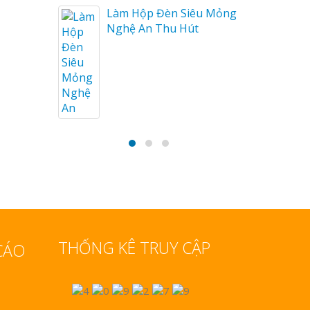
Làm biển gỗ tại Hà Giang
u Mỏng
đẹp giá rẻ
Bảng gỗ treo cửa
handmade cổ điển