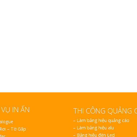
Làm Hộp Đèn Siê
Nghệ An Thu Hút