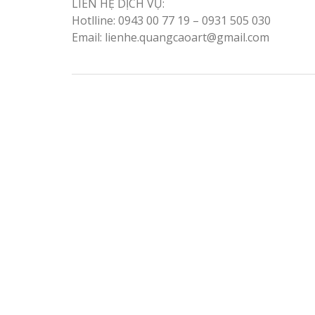
LIÊN HỆ DỊCH VỤ:
Hotlline: 0943 00 77 19 – 0931 505 030
Email: lienhe.quangcaoart@gmail.com
Thiết kế hồ sơ năng lực
Làm Biển Côn
tại Vinh Nghệ An
Mica Tại Vinh Lấy Nga
Làm biển hiệu quán cà
Làm biển quả
phê tại Vinh Nghệ An
tại Vinh Nghệ An
Làm Biển Hiệ
Nam Đàn Uy Tín Giá X
Làm Biển Qu
Mỹ Phẩm Vinh Thu Hú
Làm biển hiệu tại Vinh
Hàng
Nghệ An