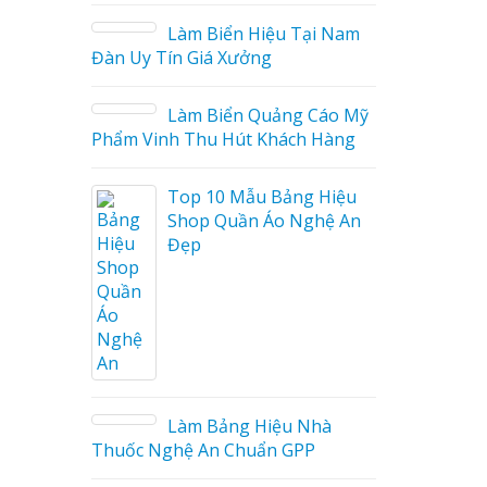
i Nam
Mẫu biển quán cà phê
bằng gỗ đẹp
Cáo Mỹ
Hàng
 Hiệu
hệ An
Mẫu biển hiệu gỗ vintage
ấn tượng
Làm biển gỗ tại Ninh
hà
Binh đẹp giá rẻ