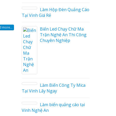
ng Cáo
 more...
ữ Ma
 Công
Thiết kế hồ sơ năng lực
tại Vinh Nghệ An
Làm biển hiệu quán cà
phê tại Vinh Nghệ An
 Mica
o tại
Làm biển hiệu tại Vinh
Nghệ An