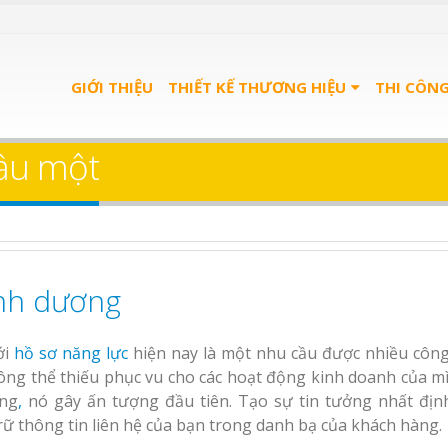
u Quán
Bảng Hiệu Salon Tóc
ọn Gói
GIỚI THIỆU
Vinh Thu Hút Mọi Ánh Nhìn
THIẾT KẾ THƯƠNG HIỆU
THI CÔN
u trà
Bảng Hiệu Nhà Hàng
dầu một
Nghệ An Độc Đáo
u spa
Thi Công Bảng Hiệu
nh
Trọn Gói Nghệ An
Gía Xưởng
ình dương
Làm bảng hiệu gỗ tại
Làm Biển Hiệu Qu
Nha Trang
Phê Bình Dương Trọn Gói
ới
hồ sơ năng lực
hiện nay là một nhu cầu được nhiều công
Làm bảng hiệu trà
ng thể thiếu phục vu cho các hoạt động kinh doanh của mì
n quảng
Bình Dương
ọng
,
nó gây ấn tượng đầu tiên. Tạo sự tin tưởng nhất địn
 Bình
trữ thông tin liên hệ của bạn trong danh bạ của khách hàng.
Sửa chữa biển quảng
Làm biển hiệu sp