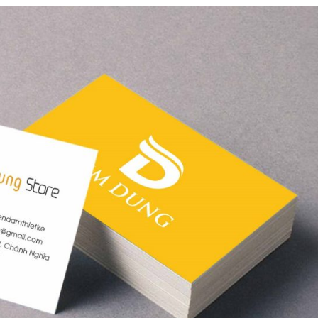
cáo Nghệ An uy tín
An Bình Dương
Bảng gỗ treo cửa theo
yêu cầu
u salon
Thi công biển quả
Làm biển hiệu chữ
Thuận An Bình D
inox tại Vinh Nghệ An
n quảng
Làm bảng hiệu gỗ tại
Biên Hòa
Công ty quảng cáo
tại Vinh Nghệ An
Làm biển hiệu spa tại
Vinh Nghệ An
Làm biển hiệu sal
ng cáo
Thuận An
Làm bảng hiệu gỗ tại
rẻ
Nghệ An
Thi công biển quả