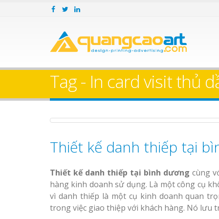
Làm bảng hiệu gỗ tại
Làm Biển Hiệ
Nha Trang
Cà Phê Bình Dương Tr
Làm bảng hiệ
Tag - In card visit thủ 
sữa Bình Dương
Làm biển hiệ
Thuận An Bì
Bảng gỗ treo cửa
Dương
theo yêu cầu
Thiết kế danh thiếp tại b
Bảng Hiệu Salon Tóc
Vinh Thu Hút Mọi Ánh Nhìn
Thiết kế danh thiếp tại bình dương
cùng v
Bảng Hiệu Nhà Hàng
hàng kinh doanh sử dụng. Là một công cụ khô
Nghệ An Độc Đáo
Thi công biể
vì danh thiếp là một cụ kinh doanh quan tr
cáo Thuận An
trong việc giao thiệp với khách hàng. Nó lưu 
Dương
Thi Công Bảng Hiệu