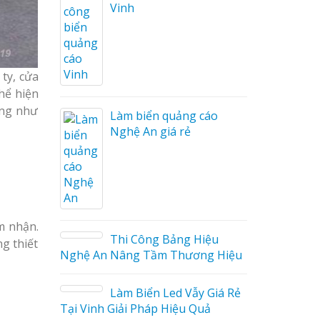
Công ty quảng cáo tại
Vinh Nghệ An
ty, cửa
Làm biển hiệu spa tại
Vinh Nghệ An
hể hiện
ũng như
áo
Làm biển led tại Vinh
Nghệ An giá rẻ
m nhận.
Thiết kế Profile tại Vinh
ệu
g thiết
Nghệ An
g Hiệu
Làm biển alu chữ nổi tại
Giá Rẻ
Vinh Nghệ An
ả