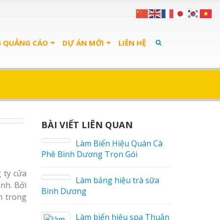
G QUẢNG CÁO
DỰ ÁN MỚI
LIÊN HỆ
BÀI VIẾT LIÊN QUAN
án Cà
Bảng Hiệu Salon Tóc
Vinh Thu Hút Mọi Ánh Nhìn
 ty cửa
 sữa
Bảng Hiệu Nhà Hàng
nh. Bởi
Nghệ An Độc Đáo
h trong
a Thuận
Thi Công Bảng Hiệu