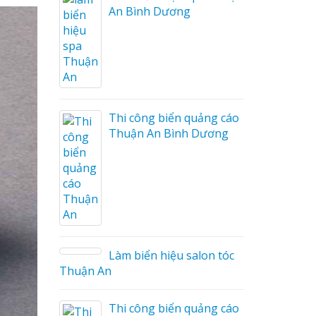
Trọn Gói Nghệ An Gía
Xưởng
ng cáo
ương
Sửa chữa biển quảng cáo
Nghệ An uy tín
on tóc
Làm biển hiệu chữ inox
tại Vinh Nghệ An
ng cáo