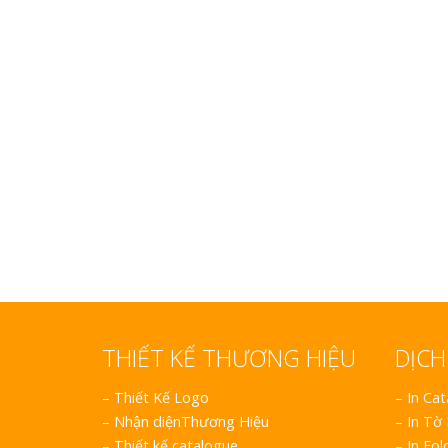
Làm biển gỗ tại Hà Giang
đẹp giá rẻ
Bảng gỗ treo cửa
handmade cổ điển