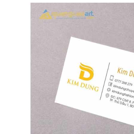
Làm bảng hiệu gỗ tại
Trọn Gói Nghệ An Gía
Biên Hòa
Xưởng
Làm biển hiệ
tóc Thuận An
Làm bảng hiệu gỗ tại
Nghệ An
Sửa chữa biển quảng cáo
Thi công biể
Nghệ An uy tín
cáo Vinh
Làm biển quả
Làm biển hiệu chữ inox
Nghệ An giá 
tại Vinh Nghệ An