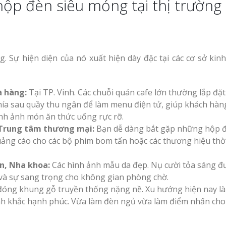
hộp đèn siêu mỏng tại thị trường
 Sự hiện diện của nó xuất hiện dày đặc tại các cơ sở kin
à hàng:
Tại TP. Vinh. Các chuỗi quán cafe lớn thường lắp đặt
ía sau quầy thu ngân để làm menu điện tử, giúp khách hàn
hình ảnh món ăn thức uống rực rỡ.
 Trung tâm thương mại:
Bạn dễ dàng bắt gặp những hộp 
Quảng cáo cho các bộ phim bom tấn hoặc các thương hiệu thờ
n, Nha khoa:
Các hình ảnh mẫu da đẹp. Nụ cười tỏa sáng đ
y và sự sang trọng cho không gian phòng chờ.
đóng khung gỗ truyền thống nặng nề. Xu hướng hiện nay là
ảnh khắc hạnh phúc. Vừa làm đèn ngủ vừa làm điểm nhấn ch