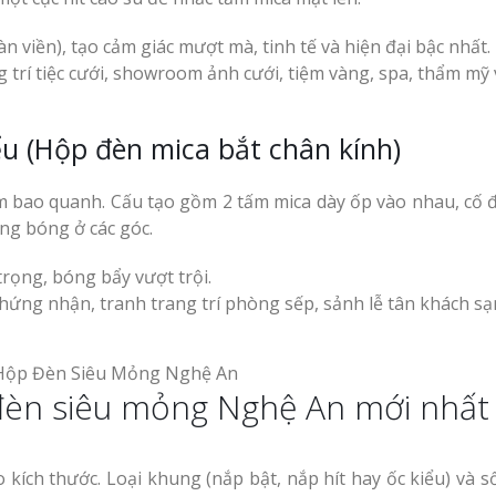
Làm Hộp Đèn Siê
Nghệ An Thu Hút
 viền), tạo cảm giác mượt mà, tinh tế và hiện đại bậc nhất.
 trí tiệc cưới, showroom ảnh cưới, tiệm vàng, spa, thẩm mỹ 
ểu (Hộp đèn mica bắt chân kính)
bao quanh. Cấu tạo gồm 2 tấm mica dày ốp vào nhau, cố đ
ng bóng ở các góc.
rọng, bóng bẩy vượt trội.
hứng nhận, tranh trang trí phòng sếp, sảnh lễ tân khách sạn
 đèn siêu mỏng Nghệ An mới nhất
kích thước. Loại khung (nắp bật, nắp hít hay ốc kiểu) và s