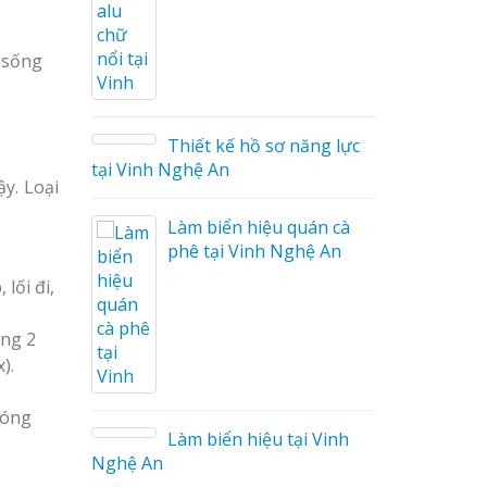
ng Cáo
 sống
ữ Ma
 Công
Thiết kế hồ sơ năng lực
tại Vinh Nghệ An
ậy. Loại
Làm biển hiệu quán cà
phê tại Vinh Nghệ An
lối đi,
ong 2
 Mica
).
bóng
o tại
Làm biển hiệu tại Vinh
Nghệ An