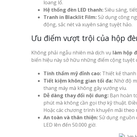
loang lổ.
Hệ thống đèn LED thanh:
Siêu sáng, tiế
Tranh in Blacklit Film:
Sử dụng công ngh
động, sắc nét và xuyên sáng tuyệt hảo.
Ưu điểm vượt trội của hộp đ
Thiết kế hồ sơ năng lực
Làm Biển Côn
tại Vinh Nghệ An
Mica Tại Vinh Lấy Nga
Không phải ngẫu nhiên mà dịch vụ
làm hộp đ
biển hiệu này sở hữu những điểm cộng tuyệt đ
Làm biển hiệu quán cà
Làm biển quả
phê tại Vinh Nghệ An
Tính thẩm mỹ đỉnh cao:
Thiết kế thanh 
tại Vinh Nghệ An
Tiết kiệm không gian tối đa:
Nhờ độ mỏn
thang máy mà không gây vướng víu.
Làm Biển Hiệ
Dễ dàng thay đổi nội dung:
Bạn hoàn toà
Nam Đàn Uy Tín Giá X
phút mà không cần gọi thợ kỹ thuật. Điề
Hoặc các chương trình khuyến mãi theo 
Làm Biển Qu
An toàn và thân thiện:
Sử dụng nguồn đ
Mỹ Phẩm Vinh Thu Hú
Làm biển hiệu tại Vinh
LED lên đến 50.000 giờ.
Hàng
Nghệ An