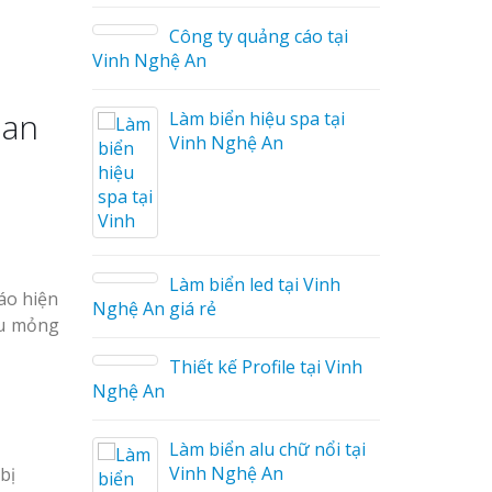
Công ty quảng cáo tại
Vinh Nghệ An
ian
Làm biển hiệu spa tại
Vinh Nghệ An
áo
Làm biển led tại Vinh
áo hiện
Nghệ An giá rẻ
êu mỏng
Thiết kế Profile tại Vinh
ệu
Nghệ An
g Hiệu
Làm biển alu chữ nổi tại
Giá Rẻ
Vinh Nghệ An
bị
ả