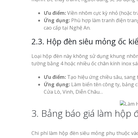
Làm biển gỗ tại Hà Giang
đẹp giá rẻ
Ưu điểm:
Viền nhôm cực kỳ nhỏ (hoặc tràn
Ứng dụng:
Phù hợp làm tranh điện trang
cao cấp tại Nghệ An.
2.3. Hộp đèn siêu mỏng ốc ki
Bảng gỗ treo cửa
handmade cổ điển
Loại hộp đèn này không sử dụng khung nhôm 
tường bằng 4 hoặc nhiều ốc chân kính inox sá
Ưu điểm:
Tạo hiệu ứng chiều sâu, sang t
Ứng dụng:
Làm biển tên công ty, bảng c
Cửa Lò, Vinh, Diễn Châu…
3. Bảng báo giá làm hộp
Chi phí làm hộp đèn siêu mỏng phụ thuộc vào 