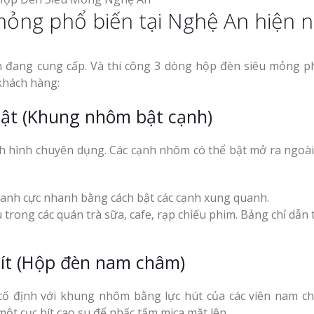
Mẫu biển hiệu gỗ
 mỏng phổ biến tại Nghệ An hiện 
Bảng
vintage ấn tượng
Làm Biển Hiệu Tạ
uần Áo
Đàn Uy Tín Giá Xưởng
 đang cung cấp. Và thi công 3 dòng hộp đèn siêu mỏng p
Làm Biển Quảng 
khách hàng:
Phẩm Vinh Thu Hút Khách 
Làm biển gỗ tại Ninh
bật (Khung nhôm bật cạnh)
Binh đẹp giá rẻ
Top 10 Mẫu Bảng
Shop Quần Áo Ng
h hình chuyên dụng. Các cạnh nhôm có thể bật mở ra ngoài
Đẹp
Làm biển gỗ tại Hà
ệu Nhà
Giang đẹp giá rẻ
 GPP
ranh cực nhanh bằng cách bật các cạnh xung quanh.
ong các quán trà sữa, cafe, rạp chiếu phim. Bảng chỉ dẫn 
 Siêu
An Thu
hít (Hộp đèn nam châm)
Bảng gỗ treo cửa
Làm Bảng Hiệu N
handmade cổ điển
Thuốc Nghệ An Chuẩn GPP
ố định với khung nhôm bằng lực hút của các viên nam c
ột cục hít cao su để nhấc tấm mica mặt lên.