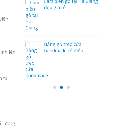
Làm biển gỗ tại Hà Giang
u Mỏng
đẹp giá rẻ
viện
Bảng gỗ treo cửa
handmade cổ điển
ịnh lên
 tại
ố lượng