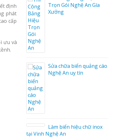
Trọn Gói Nghệ An Gía
ết định
Xưởng
ng phát
cao cấp
ối ưu và
kềnh.
ng cáo
ương
Sửa chữa biển quảng cáo
Nghệ An uy tín
on tóc
Làm biển hiệu chữ inox
tại Vinh Nghệ An
ng cáo