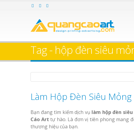
Làm bảng hiệu gỗ tại
Làm Biển Hiệ
Nha Trang
Cà Phê Bình Dương Tr
Làm bảng hiệ
Tag - hộp đèn siêu mỏ
sữa Bình Dương
Làm biển hiệ
Thuận An Bì
Bảng gỗ treo cửa
Dương
theo yêu cầu
Bảng Hiệu Salon Tóc
Làm Hộp Đèn Siêu Mỏng 
Vinh Thu Hút Mọi Ánh Nhìn
Bảng Hiệu Nhà Hàng
Bạn đang tìm kiếm dịch vụ
làm hộp đèn siê
Nghệ An Độc Đáo
Thi công biể
Cáo Art
tự hào. Là đơn vị tiên phong mang đế
cáo Thuận An
thương hiệu của bạn.
Dương
Thi Công Bảng Hiệu