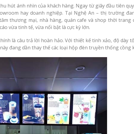
cáo Nghệ An uy tín
An Bình Dương
Bảng gỗ treo cửa theo
thu hút ánh nhìn của khách hàng. Ngay từ giây đầu tiên quy
yêu cầu
howroom hay doanh nghiệp. Tại Nghệ An – thị trường đa
 tâm thương mại, nhà hàng, quán cafe và shop thời trang 
o vừa tinh tế, vừa nổi bật là cực kỳ lớn.
ính là câu trả lời hoàn hảo. Với thiết kế tinh xảo, độ dày t
u salon
 này đang dần thay thế các loại hộp đèn truyền thống cồng 
Thi công biển quả
Làm biển hiệu chữ
Thuận An Bình D
inox tại Vinh Nghệ An
n quảng
Làm bảng hiệu gỗ tại
Biên Hòa
Công ty quảng cáo
tại Vinh Nghệ An
Làm biển hiệu spa tại
Vinh Nghệ An
Làm biển hiệu sal
ng cáo
Thuận An
Làm bảng hiệu gỗ tại
rẻ
Nghệ An
Thi công biển quả