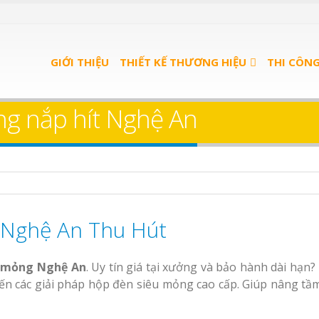
u Quán
Bảng Hiệu Salon Tóc
ọn Gói
GIỚI THIỆU
Vinh Thu Hút Mọi Ánh Nhìn
THIẾT KẾ THƯƠNG HIỆU
THI CÔN
u trà
Bảng Hiệu Nhà Hàng
ng nắp hít Nghệ An
Nghệ An Độc Đáo
u spa
Thi Công Bảng Hiệu
nh
Trọn Gói Nghệ An
Gía Xưởng
Làm bảng hiệu gỗ tại
Làm Biển Hiệu Qu
Nghệ An Thu Hút
Nha Trang
Phê Bình Dương Trọn Gói
Làm bảng hiệu trà
u mỏng Nghệ An
. Uy tín giá tại xưởng và bảo hành dài hạn?
n quảng
Bình Dương
n các giải pháp hộp đèn siêu mỏng cao cấp. Giúp nâng tầm 
 Bình
Sửa chữa biển quảng
Làm biển hiệu sp