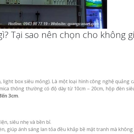
Vinh
Làm biển led tại Vinh
Nghệ An giá rẻ
gì? Tại sao nên chọn cho không g
Thiết kế Profile tại
g Hiệu
Vinh Nghệ An
hương
Làm biển quảng c
Làm biển alu chữ nổi
Nghệ An giá rẻ
tại Vinh Nghệ An
 Vẫy Giá
Hiệu
, light box siêu mỏng). Là một loại hình công nghệ quảng c
n mica thông thường có độ dày từ 10cm – 20cm, hộp đèn si
 Quảng
đến 3cm
.
Thi Công Bảng Hi
Thiết kế hồ sơ năng
Nghệ An Nâng Tầm Thươn
y Chữ
lực tại Vinh Nghệ An
ệ An
ện, siêu nhẹ và bền bỉ.
Làm Biển Led Vẫy 
uyên
Làm biển hiệu quán
èn, giúp ánh sáng lan tỏa đều khắp bề mặt tranh mà không 
Tại Vinh Giải Pháp Hiệu Qu