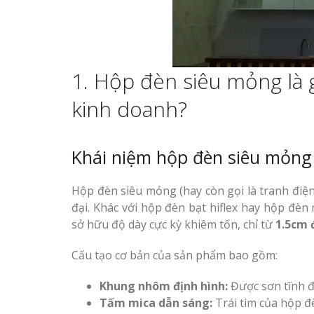
Công ty quảng cáo tại
Vinh Nghệ An
1. Hộp đèn siêu mỏng là 
Làm biển hiệu spa tại
Thi Công Bản
Vinh Nghệ An
Nghệ An Nâng Tầm T
kinh doanh?
Hiệu
Làm Biển Led
Khái niệm hộp đèn siêu mỏng
Rẻ Tại Vinh Giải Pháp 
Quả
Làm biển led tại Vinh
Hộp đèn siêu mỏng (hay còn gọi là tranh điện
Nghệ An giá rẻ
đại. Khác với hộp đèn bạt hiflex hay hộp đè
Làm Hộp Đèn
sở hữu độ dày cực kỳ khiêm tốn, chỉ từ
1.5cm 
Cáo Tại Vinh Giá Rẻ
Thiết kế Profile tại Vinh
Nghệ An
Cấu tạo cơ bản của sản phẩm bao gồm:
Biển Led Chạ
Ma Trận Ngh
Khung nhôm định hình:
Được sơn tĩnh đi
Làm biển alu chữ nổi tại
Thi Công Ch
Vinh Nghệ An
Tấm mica dẫn sáng:
Trái tim của hộp đ
Nghiệp