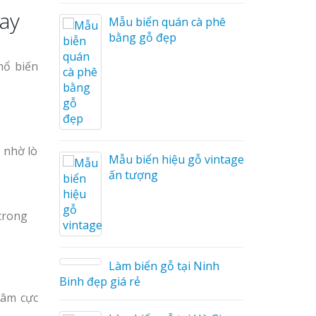
nay
i Nam
Mẫu biển quán cà phê
bằng gỗ đẹp
hổ biến
Cáo Mỹ
Hàng
 Hiệu
hệ An
 nhờ lò
Mẫu biển hiệu gỗ vintage
ấn tượng
trong
Làm biển gỗ tại Ninh
hà
Binh đẹp giá rẻ
hâm cực