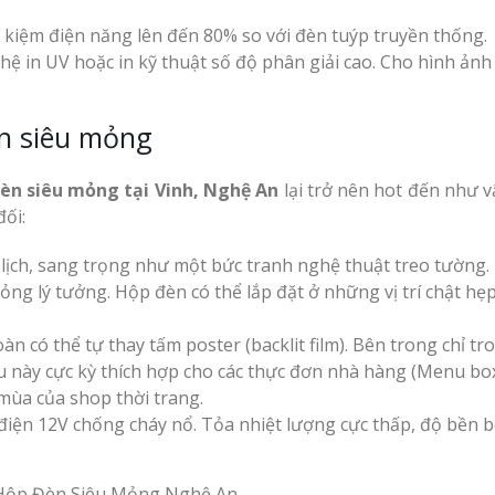
cà phê tại Vinh Nghệ
An
t kiệm điện năng lên đến 80% so với đèn tuýp truyền thống.
Làm Hộp Đèn Quả
ệ in UV hoặc in kỹ thuật số độ phân giải cao. Cho hình ảnh
Tại Vinh Giá Rẻ
Biển Led Chạy Ch
èn siêu mỏng
Trận Nghệ An Thi
g Ty
Chuyên Nghiệp
y
èn siêu mỏng tại Vinh, Nghệ An
lại trở nên hot đến như v
Làm biển hiệu tại
ối:
Vinh Nghệ An
ng cáo
lịch, sang trọng như một bức tranh nghệ thuật treo tường.
Mẫu biển quán cà
g lý tưởng. Hộp đèn có thể lắp đặt ở những vị trí chật hẹp, 
phê bằng gỗ đẹp
u Tại
n có thể tự thay tấm poster (backlit film). Bên trong chỉ tr
ưởng
Làm Biển Công Ty
u này cực kỳ thích hợp cho các thực đơn nhà hàng (Menu box
Tại Vinh Lấy Ngay
mùa của shop thời trang.
ảng Cáo
iện 12V chống cháy nổ. Tỏa nhiệt lượng cực thấp, độ bền 
t Khách
Làm biển quảng cá
Vinh Nghệ An