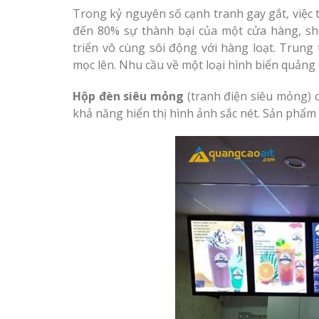
Làm bảng hiệu gỗ tại
Trọn Gói Nghệ An Gía
Trong kỷ nguyên số cạnh tranh gay gắt, việc 
Biên Hòa
Xưởng
đến 80% sự thành bại của một cửa hàng, s
triển vô cùng sôi động với hàng loạt. Trung
mọc lên. Nhu cầu về một loại hình biển quảng cá
Hộp đèn siêu mỏng
(tranh điện siêu mỏng) ch
Làm biển hiệ
tóc Thuận An
khả năng hiển thị hình ảnh sắc nét. Sản phẩm
Làm bảng hiệu gỗ tại
Nghệ An
Sửa chữa biển quảng cáo
Thi công biể
Nghệ An uy tín
cáo Vinh
Làm biển quả
Làm biển hiệu chữ inox
Nghệ An giá 
tại Vinh Nghệ An