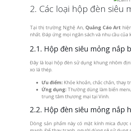
2. Các loại hộp đèn siêu
Top 10 Mẫu 
Mẫu biển quán cà phê
Hiệu Shop Q
bằng gỗ đẹp
Nghệ An Đẹp
Tại thị trường Nghệ An,
Quảng Cáo Art
hiện
nhất. Đáp ứng mọi ngân sách và nhu cầu của 
2.1. Hộp đèn siêu mỏng nắp 
Đây là loại hộp đèn sử dụng khung nhôm địn
Mẫu biển hiệu gỗ vintage
Làm Bảng Hi
xo lá thép.
ấn tượng
Thuốc Nghệ An Chuẩn
Ưu điểm:
Khỏe khoắn, chắc chắn, thay t
Ứng dụng:
Thường dùng làm biển menu tr
Làm Hộp Đèn
Mỏng Nghệ 
trung tâm thương mại tại Vinh.
Hút
2.2. Hộp đèn siêu mỏng nắp 
Làm biển gỗ tại Ninh
Binh đẹp giá rẻ
Dòng sản phẩm này có mặt kính mica được c
mạnh. Để thay tranh, người dùng sẽ sử dụng m