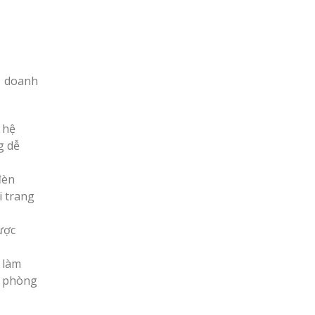
h doanh
 hệ
g dễ
đèn
i trang
ược
 làm
o phòng