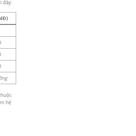
 đây:
VNĐ)
0
0
0
ưởng
thuộc
iên hệ