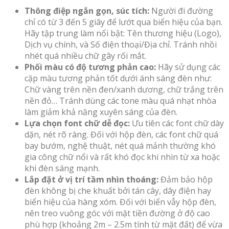
Thông điệp ngắn gọn, súc tích:
Người đi đường
chỉ có từ 3 đến 5 giây để lướt qua biển hiệu của bạn.
Hãy tập trung làm nổi bật: Tên thương hiệu (Logo),
Dịch vụ chính, và Số điện thoại/Địa chỉ. Tránh nhồi
nhét quá nhiều chữ gây rối mắt.
Phối màu có độ tương phản cao:
Hãy sử dụng các
cặp màu tương phản tốt dưới ánh sáng đèn như:
Chữ vàng trên nền đen/xanh dương, chữ trắng trên
nền đỏ… Tránh dùng các tone màu quá nhạt nhòa
làm giảm khả năng xuyên sáng của đèn.
Lựa chọn font chữ dễ đọc:
Ưu tiên các font chữ dày
dặn, nét rõ ràng. Đối với hộp đèn, các font chữ quá
bay bướm, nghệ thuật, nét quá mảnh thường khó
gia công chữ nổi và rất khó đọc khi nhìn từ xa hoặc
khi đèn sáng mạnh.
Lắp đặt ở vị trí tầm nhìn thoáng:
Đảm bảo hộp
đèn không bị che khuất bởi tán cây, dây điện hay
biển hiệu của hàng xóm. Đối với biển vẫy hộp đèn,
nên treo vuông góc với mặt tiền đường ở độ cao
phù hợp (khoảng 2m – 2.5m tính từ mặt đất) để vừa