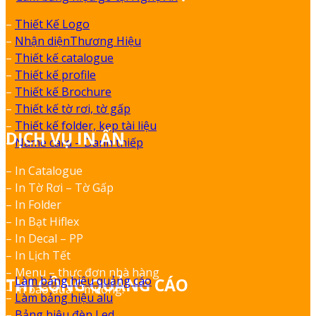
–
Thiết Kế Logo
–
Nhận diệnThương Hiệu
–
Thiết kế catalogue
–
Thiết kế profile
–
Thiết kế Brochure
–
Thiết kế tờ rơi, tờ gấp
–
Thiết kế folder, kẹp tài liệu
DỊCH VỤ IN ẤN
–
Name card – Danh thiếp
– In Catalogue
– In Tờ Rơi – Tờ Gấp
– In Folder
– In Bạt Hiflex
– In Decal – PP
– In Lịch Tết
– Menu – thực đơn nhà hàng
–
Làm bảng hiệu quảng cáo
THI CÔNG QUẢNG CÁO
– In bao đũa – muỗng.
–
Làm bảng hiệu alu
–
Bảng hiệu đèn Led