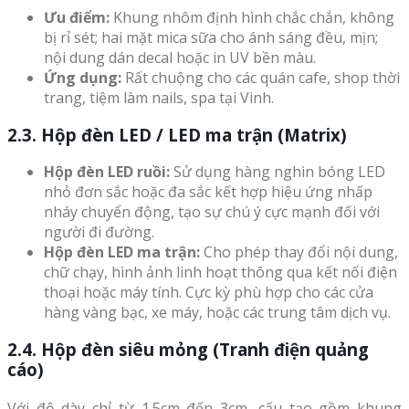
Ưu điểm:
Khung nhôm định hình chắc chắn, không
bị rỉ sét; hai mặt mica sữa cho ánh sáng đều, mịn;
nội dung dán decal hoặc in UV bền màu.
Ứng dụng:
Rất chuộng cho các quán cafe, shop thời
trang, tiệm làm nails, spa tại Vinh.
2.3. Hộp đèn LED / LED ma trận (Matrix)
Hộp đèn LED ruồi:
Sử dụng hàng nghìn bóng LED
nhỏ đơn sắc hoặc đa sắc kết hợp hiệu ứng nhấp
nháy chuyển động, tạo sự chú ý cực mạnh đối với
người đi đường.
Hộp đèn LED ma trận:
Cho phép thay đổi nội dung,
chữ chạy, hình ảnh linh hoạt thông qua kết nối điện
thoại hoặc máy tính. Cực kỳ phù hợp cho các cửa
hàng vàng bạc, xe máy, hoặc các trung tâm dịch vụ.
2.4. Hộp đèn siêu mỏng (Tranh điện quảng
cáo)
Với độ dày chỉ từ 1.5cm đến 3cm, cấu tạo gồm khung