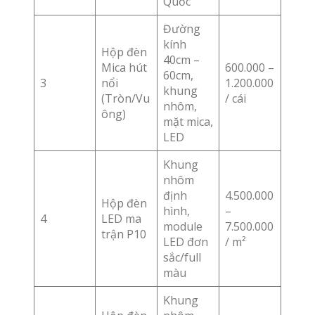
Quốc
Đường
kính
Hộp đèn
40cm –
Mica hút
600.000 –
60cm,
3
nổi
1.200.000
khung
(Tròn/Vu
/ cái
nhôm,
ông)
mặt mica,
LED
Khung
nhôm
định
4.500.000
Hộp đèn
hình,
–
4
LED ma
module
7.500.000
trận P10
LED đơn
/ m²
sắc/full
màu
Khung