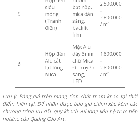
Hộp đèn
nhôm
2.500.000
siêu
bật nắp,
–
5
mỏng
mica dẫn
3.800.000
(Tranh
sáng,
/ m²
điện)
backlit
film
Mặt Alu
Hộp đèn
dày 3mm,
1.800.000
Alu cắt
chữ Mica
–
6
lọt lòng
ĐL xuyên
2.800.000
Mica
sáng,
/ m²
LED
Lưu ý: Bảng giá trên mang tính chất tham khảo tại thời
điểm hiện tại. Để nhận được báo giá chính xác kèm các
chương trình ưu đãi, quý khách vui lòng liên hệ trực tiếp
hotline của Quảng Cáo Art.