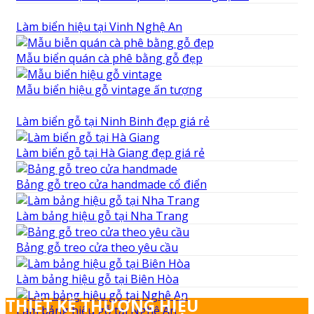
Làm biển hiệu tại Vinh Nghệ An
Mẫu biển quán cà phê bằng gỗ đẹp
Mẫu biển hiệu gỗ vintage ấn tượng
Làm biển gỗ tại Ninh Binh đẹp giá rẻ
Làm biển gỗ tại Hà Giang đẹp giá rẻ
Bảng gỗ treo cửa handmade cổ điển
Làm bảng hiệu gỗ tại Nha Trang
Bảng gỗ treo cửa theo yêu cầu
Làm bảng hiệu gỗ tại Biên Hòa
THIẾT KẾ THƯƠNG HIỆU
Làm bảng hiệu gỗ tại Nghệ An