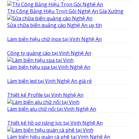
Thi Công Bảng Hiệu Trọn Gói Nghệ An Gía Xưởng
Sửa chữa biển quảng cáo Nghệ An uy tín
Làm biển hiệu chữ inox tại Vinh Nghệ An
Công ty quảng cáo tại Vinh Nghệ An
Làm biển hiệu spa tại Vinh Nghệ An
Làm biển led tại Vinh Nghệ An giá rẻ
Thiết kế Profile tại Vinh Nghệ An
Làm biển alu chữ nổi tại Vinh Nghệ An
Thiết kế hồ sơ năng lực tại Vinh Nghệ An
Làm biển hiệu quán cà phê tại Vinh Nghệ An