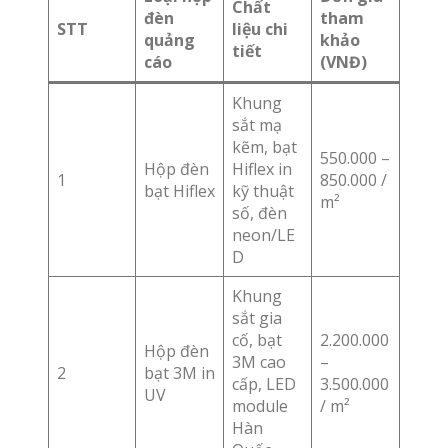
Chất
đèn
tham
STT
liệu chi
quảng
khảo
tiết
cáo
(VNĐ)
Khung
sắt mạ
kẽm, bạt
550.000 –
Hộp đèn
Hiflex in
1
850.000 /
bạt Hiflex
kỹ thuật
m²
số, đèn
neon/LE
D
Khung
sắt gia
cố, bạt
2.200.000
Hộp đèn
3M cao
–
2
bạt 3M in
cấp, LED
3.500.000
UV
module
/ m²
Hàn