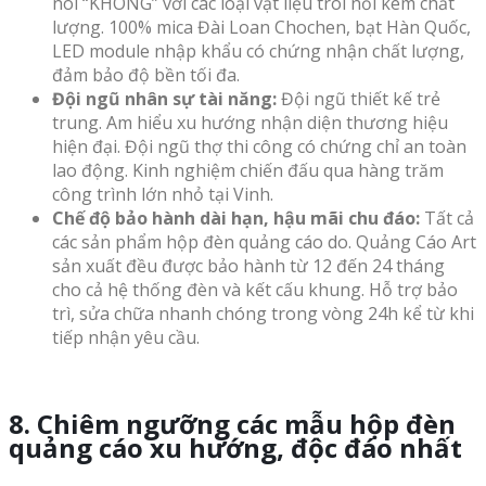
nói “KHÔNG” với các loại vật liệu trôi nổi kém chất
lượng. 100% mica Đài Loan Chochen, bạt Hàn Quốc,
LED module nhập khẩu có chứng nhận chất lượng,
đảm bảo độ bền tối đa.
Đội ngũ nhân sự tài năng:
Đội ngũ thiết kế trẻ
trung. Am hiểu xu hướng nhận diện thương hiệu
hiện đại. Đội ngũ thợ thi công có chứng chỉ an toàn
lao động. Kinh nghiệm chiến đấu qua hàng trăm
công trình lớn nhỏ tại Vinh.
Chế độ bảo hành dài hạn, hậu mãi chu đáo:
Tất cả
các sản phẩm hộp đèn quảng cáo do. Quảng Cáo Art
sản xuất đều được bảo hành từ 12 đến 24 tháng
cho cả hệ thống đèn và kết cấu khung. Hỗ trợ bảo
trì, sửa chữa nhanh chóng trong vòng 24h kể từ khi
tiếp nhận yêu cầu.
8. Chiêm ngưỡng các mẫu hộp đèn
quảng cáo xu hướng, độc đáo nhất