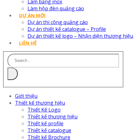
Làm bảng inox
Làm hộp đèn quảng cáo
DỰ ÁN MỚI
Dự án thi công quảng cáo
Dự án thiết kế catalogue – Profile
Dự án thiết kế logo – Nhận diện thương hiệu
LIÊN HỆ
Giới thiệu
Thiết kế thương hiệu
Thiết Kế Logo
Thiết kế thương hiệu
Thiết kế profile
Thiết kế catalogue
Thiết kế Brochure