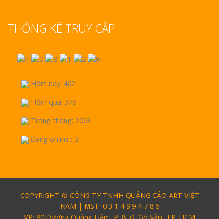
THỐNG KÊ TRUY CẬP
Hôm nay: 462
Hôm qua: 376
Trong tháng: 2063
Đang online : 3
COPYRIGHT © CÔNG TY TNHH QUẢNG CÁO ART VIỆT
NAM | MST: 0 3 1 4 9 9 4 7 8 6
VP: 80 Dương Quảng Hàm, P. 8, Q. Gò Vấp, TP. HCM