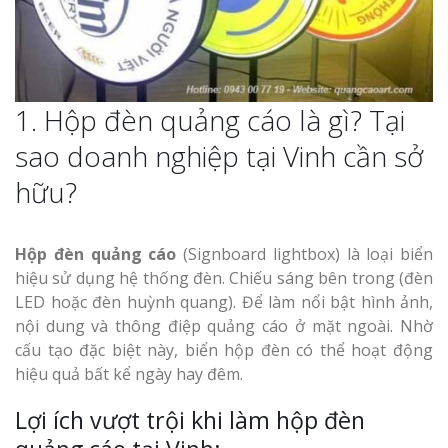
Thi Công Bản
Nghệ An Nâng Tầm T
Hiệu
1. Hộp đèn quảng cáo là gì? Tại
Làm Biển Led
sao doanh nghiệp tại Vinh cần sở
Rẻ Tại Vinh Giải Pháp 
Quả
hữu?
Làm Hộp Đèn
Cáo Tại Vinh Giá Rẻ
Hộp đèn quảng cáo
(Signboard lightbox) là loại biển
hiệu sử dụng hệ thống đèn. Chiếu sáng bên trong (đèn
LED hoặc đèn huỳnh quang). Để làm nổi bật hình ảnh,
Biển Led Chạ
Ma Trận Ngh
nội dung và thông điệp quảng cáo ở mặt ngoài. Nhờ
Thi Công Ch
cấu tạo đặc biệt này, biển hộp đèn có thể hoạt động
Nghiệp
hiệu quả bất kể ngày hay đêm.
Lợi ích vượt trội khi làm hộp đèn