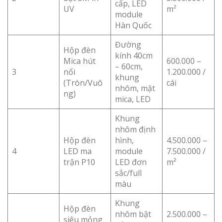
cấp, LED
UV
m²
module
Hàn Quốc
Đường
Hộp đèn
kính 40cm
Mica hút
600.000 –
– 60cm,
3
nổi
1.200.000 /
khung
(Tròn/Vuô
cái
nhôm, mặt
ng)
mica, LED
Khung
nhôm định
Hộp đèn
hình,
4.500.000 –
4
LED ma
module
7.500.000 /
trận P10
LED đơn
m²
sắc/full
màu
Khung
Hộp đèn
nhôm bật
2.500.000 –
siêu mỏng