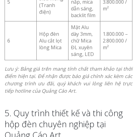
5
nắp, mica
3.800.000 /
(Tranh
dẫn sáng,
m²
điện)
backlit film
Mặt Alu
Hộp đèn
dày 3mm,
1.800.000 –
6
Alu cắt lọt
chữ Mica
2.800.000 /
lòng Mica
ĐL xuyên
m²
sáng, LED
Lưu ý: Bảng giá trên mang tính chất tham khảo tại thời
điểm hiện tại. Để nhận được báo giá chính xác kèm các
chương trình ưu đãi, quý khách vui lòng liên hệ trực
tiếp hotline của Quảng Cáo Art.
5. Quy trình thiết kế và thi công
hộp đèn chuyên nghiệp tại
Quảng Cáo Art