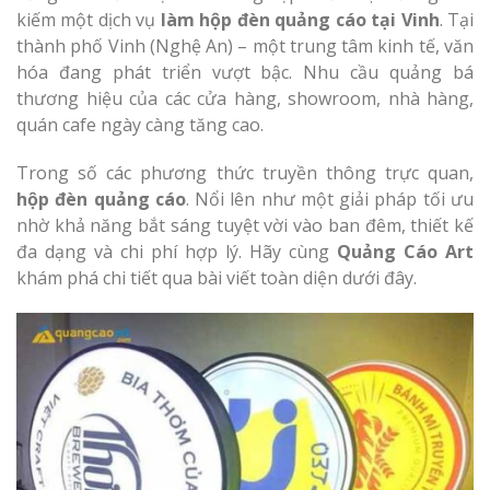
Làm bảng hiệu gỗ tại
kiếm một dịch vụ
làm hộp đèn quảng cáo tại Vinh
. Tại
Nghệ An
thành phố Vinh (Nghệ An) – một trung tâm kinh tế, văn
Làm biển hiệ
hóa đang phát triển vượt bậc. Nhu cầu quảng bá
tóc Thuận An
thương hiệu của các cửa hàng, showroom, nhà hàng,
quán cafe ngày càng tăng cao.
Thi công biể
Trong số các phương thức truyền thông trực quan,
cáo Vinh
Làm bảng hiệu gỗ
hộp đèn quảng cáo
. Nổi lên như một giải pháp tối ưu
homestay chất lượng
nhờ khả năng bắt sáng tuyệt vời vào ban đêm, thiết kế
đa dạng và chi phí hợp lý. Hãy cùng
Quảng Cáo Art
khám phá chi tiết qua bài viết toàn diện dưới đây.
Làm biển quả
Nghệ An giá 