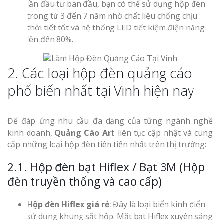
lần đầu tư ban đầu, bạn có thể sử dụng hộp đèn
trong từ 3 đến 7 năm nhờ chất liệu chống chịu
thời tiết tốt và hệ thống LED tiết kiệm điện năng
lên đến 80%.
2. Các loại hộp đèn quảng cáo
Làm Bảng Hi
phổ biến nhất tại Vinh hiện nay
Thuốc Nghệ An Chuẩn
Làm Hộp Đèn
Để đáp ứng nhu cầu đa dạng của từng ngành nghề
Mỏng Nghệ 
kinh doanh,
Quảng Cáo Art
liên tục cập nhật và cung
Hút
cấp những loại hộp đèn tiên tiến nhất trên thị trường:
2.1. Hộp đèn bạt Hiflex / Bạt 3M (Hộp
đèn truyền thống và cao cấp)
Hộp đèn Hiflex giá rẻ:
Đây là loại biển kinh điển
Bảng Hiệu Sa
sử dụng khung sắt hộp. Mặt bạt Hiflex xuyên sáng