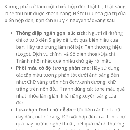
Không phải cứ làm một chiếc hộp đèn thật to, thật sáng
là sẽ thu hút được khách hàng. Để tối ưu hóa giá trị của
biển hộp đèn, bạn cần lưu ý 4 nguyên tắc vàng sau:
Thông điệp ngắn gọn, súc tích:
Người đi đường
chỉ có từ 3 đến 5 giây để lướt qua biển hiệu của
bạn. Hãy tập trung làm nổi bật: Tên thương hiệu
(Logo), Dịch vụ chính, và Số điện thoại/Địa chỉ.
Tránh nhồi nhét quá nhiều chữ gây rối mắt.
Phối màu có độ tương phản cao:
Hãy sử dụng
các cặp màu tương phản tốt dưới ánh sáng đèn
như: Chữ vàng trên nền đen/xanh dương, chữ
trắng trên nền đỏ… Tránh dùng các tone màu quá
nhạt nhòa làm giảm khả năng xuyên sáng của
đèn.
Lựa chọn font chữ dễ đọc:
Ưu tiên các font chữ
dày dặn, nét rõ ràng. Đối với hộp đèn, các font chữ
quá bay bướm, nghệ thuật, nét quá mảnh thường