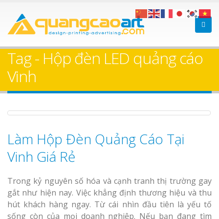
Bảng gỗ treo cửa
Làm bảng hiệ
theo yêu cầu
sữa Bình Dương
Tag - Hộp đèn LED quảng cáo
Làm biển hiệ
Vinh
Thuận An Bì
Dương
Làm Hộp Đèn Quảng Cáo Tại
Làm bảng hiệu gỗ tại
Biên Hòa
Vinh Giá Rẻ
Thi công biể
cáo Thuận An
Dương
Trong kỷ nguyên số hóa và cạnh tranh thị trường gay
gắt như hiện nay. Việc khẳng định thương hiệu và thu
hút khách hàng ngay. Từ cái nhìn đầu tiên là yếu tố
sống còn của mọi doanh nghiệp. Nếu bạn đang tìm