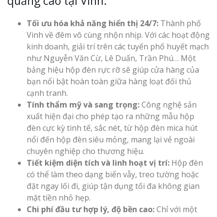
quảng cáo tại Vinh:
Tối ưu hóa khả năng hiển thị 24/7:
Thành phố
Vinh về đêm vô cùng nhộn nhịp. Với các hoạt động
Làm Biển Côn
Mica Tại Vinh Lấy Nga
kinh doanh, giải trí trên các tuyến phố huyết mạch
như Nguyễn Văn Cừ, Lê Duẩn, Trần Phú… Một
bảng hiệu hộp đèn rực rỡ sẽ giúp cửa hàng của
Làm biển quả
bạn nổi bật hoàn toàn giữa hàng loạt đối thủ
tại Vinh Nghệ An
cạnh tranh.
Tính thẩm mỹ và sang trọng:
Công nghệ sản
Làm Biển Hiệ
xuất hiện đại cho phép tạo ra những mẫu hộp
Nam Đàn Uy Tín Giá X
đèn cực kỳ tinh tế, sắc nét, từ hộp đèn mica hút
nổi đến hộp đèn siêu mỏng, mang lại vẻ ngoài
Làm Biển Qu
chuyên nghiệp cho thương hiệu.
Mỹ Phẩm Vinh Thu Hú
Tiết kiệm diện tích và linh hoạt vị trí:
Hộp đèn
Hàng
có thể làm theo dạng biển vẫy, treo tường hoặc
đặt ngay lối đi, giúp tận dụng tối đa không gian
Top 10 Mẫu 
mặt tiền nhỏ hẹp.
Hiệu Shop Q
Chi phí đầu tư hợp lý, độ bền cao:
Chỉ với một
Nghệ An Đẹp