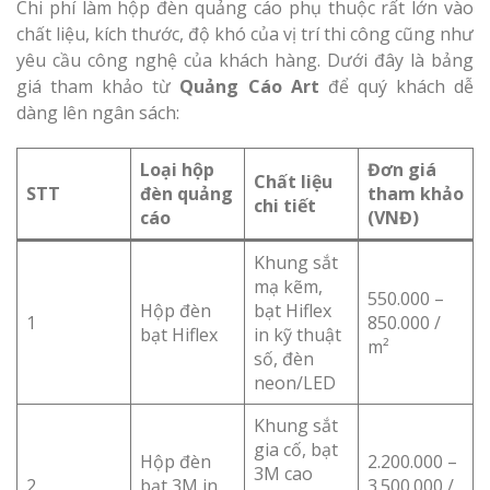
Chi phí làm hộp đèn quảng cáo phụ thuộc rất lớn vào
chất liệu, kích thước, độ khó của vị trí thi công cũng như
yêu cầu công nghệ của khách hàng. Dưới đây là bảng
giá tham khảo từ
Quảng Cáo Art
để quý khách dễ
dàng lên ngân sách:
Loại hộp
Đơn giá
Chất liệu
STT
đèn quảng
tham khảo
chi tiết
cáo
(VNĐ)
Khung sắt
mạ kẽm,
550.000 –
Hộp đèn
bạt Hiflex
1
850.000 /
bạt Hiflex
in kỹ thuật
m²
số, đèn
neon/LED
Khung sắt
gia cố, bạt
Hộp đèn
2.200.000 –
3M cao
2
bạt 3M in
3.500.000 /