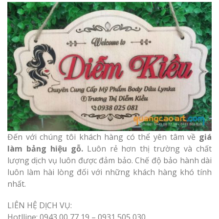
Làm Biển Côn
Mica Tại Vinh Lấy Nga
Làm biển quả
tại Vinh Nghệ An
Làm Biển Hiệ
Nam Đàn Uy Tín Giá X
Đến với chúng tôi khách hàng có thể yên tâm về
giá
Làm Biển Qu
làm bảng hiệu gỗ.
Luôn rẻ hơn thị trường và chất
Mỹ Phẩm Vinh Thu Hú
lượng dịch vụ luôn được đảm bảo. Chế độ bảo hành dài
Hàng
luôn làm hài lòng đối với những khách hàng khó tính
nhất.
Top 10 Mẫu 
Hiệu Shop Q
LIÊN HỆ DỊCH VỤ:
Nghệ An Đẹp
Hotlline: 0943 00 77 19 – 0931 505 030