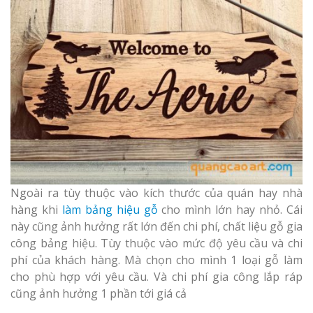
Thi Công Bản
Nghệ An Nâng Tầm T
Hiệu
Làm Biển Led
Rẻ Tại Vinh Giải Pháp 
Quả
Làm Hộp Đèn
Cáo Tại Vinh Giá Rẻ
Ngoài ra tùy thuộc vào kích thước của quán hay nhà
hàng khi
làm bảng hiệu gỗ
cho mình lớn hay nhỏ. Cái
Biển Led Chạ
này cũng ảnh hưởng rất lớn đến chi phí, chất liệu gỗ gia
Ma Trận Ngh
Thi Công Ch
công bảng hiệu. Tùy thuộc vào mức độ yêu cầu và chi
Nghiệp
phí của khách hàng. Mà chọn cho mình 1 loại gỗ làm
cho phù hợp với yêu cầu. Và chi phí gia công lắp ráp
cũng ảnh hưởng 1 phần tới giá cả