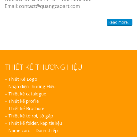
Email: contact@quangcaoart.com
Read more...
Làm Bảng Hi
Thuốc Nghệ An Chuẩn
THIẾT KẾ THƯƠNG HIỆU
Làm Hộp Đèn
Mỏng Nghệ 
–
Thiết Kế Logo
Hút
–
Nhận diệnThương Hiệu
–
Thiết kế catalogue
–
Thiết kế profile
–
Thiết kế Brochure
–
Thiết kế tờ rơi, tờ gấp
–
Thiết kế folder, kẹp tài liệu
–
Name card – Danh thiếp