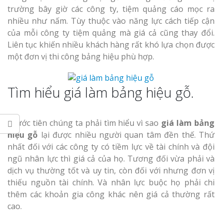
Làm bảng hiệu gỗ tại
trường bây giờ các công ty, tiệm quảng cáo mọc ra
Biên Hòa
nhiều như nấm. Tùy thuộc vào năng lực cách tiếp cận
Làm biển hiệ
của mỗi công ty tiệm quảng mà giá cả cũng thay đổi.
tóc Thuận An
Liên tục khiến nhiều khách hàng rất khó lựa chọn được
một đơn vị thi công bảng hiệu phù hợp.
Thi công biể
cáo Vinh
Làm bảng hiệu gỗ tại
Tìm hiểu giá làm bảng hiệu gỗ.
Nghệ An
Trước tiên chúng ta phải tìm hiểu vì sao
giá làm bảng
hiệu gỗ
lại được nhiều người quan tâm đền thế. Thứ
nhất đối với các công ty có tiềm lực về tài chính và đội
Làm biển quả
ngũ nhân lực thì giá cả của họ. Tương đối vừa phải và
Nghệ An giá 
dịch vụ thường tốt và uy tin, còn đối với nhưng đơn vị
thiếu nguồn tài chính. Và nhân lực buộc họ phải chi
thêm các khoản gia công khác nên giá cả thường rất
cao.