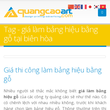
Làm bảng hiệu gỗ tại
Làm Biển Hiệ
Nha Trang
Cà Phê Bình Dương Tr
Tag - giá làm bảng hiệu bằng
Làm bảng hiệ
gỗ tại biên hòa
sữa Bình Dương
Làm biển hiệ
Thuận An Bì
Bảng gỗ treo cửa
Dương
theo yêu cầu
Giá thi công làm bảng hiệu bằng
gỗ
Thi công biể
cáo Thuận An
Dương
Nhiều người sẽ thắc mắc không biết
giá làm bảng
hiệu gỗ
của các công ty quảng cáo sẽ như thế nào. Có
có chênh lệch với nhau nhiều không, trước khi khách
hàng chọn làm bảng hiệu gỗ. Thông thường trên thị