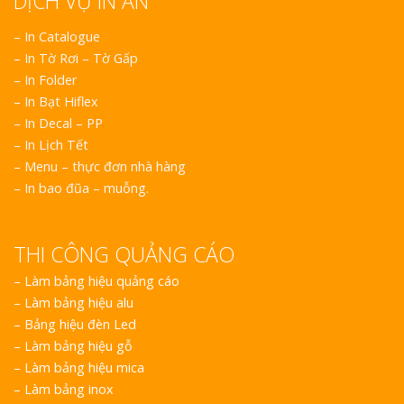
DỊCH VỤ IN ẤN
– In Catalogue
– In Tờ Rơi – Tờ Gấp
– In Folder
– In Bạt Hiflex
– In Decal – PP
– In Lịch Tết
– Menu – thực đơn nhà hàng
– In bao đũa – muỗng.
THI CÔNG QUẢNG CÁO
–
Làm bảng hiệu quảng cáo
–
Làm bảng hiệu alu
–
Bảng hiệu đèn Led
–
Làm bảng hiệu gỗ
–
Làm bảng hiệu mica
–
Làm bảng inox