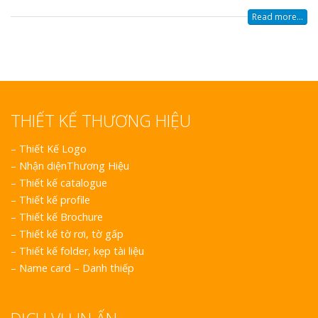
Read more...
THIẾT KẾ THƯƠNG HIỆU
–
Thiết Kế Logo
–
Nhận diệnThương Hiệu
–
Thiết kế catalogue
–
Thiết kế profile
–
Thiết kế Brochure
–
Thiết kế tờ rơi, tờ gấp
–
Thiết kế folder, kẹp tài liệu
–
Name card – Danh thiếp