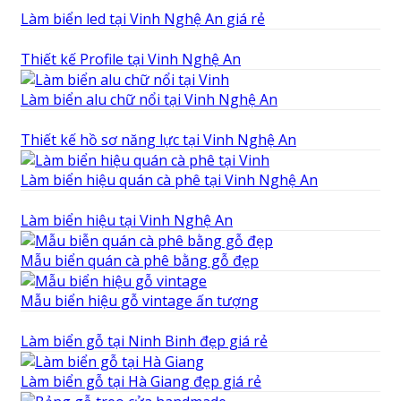
Làm biển led tại Vinh Nghệ An giá rẻ
Thiết kế Profile tại Vinh Nghệ An
Làm biển alu chữ nổi tại Vinh Nghệ An
Thiết kế hồ sơ năng lực tại Vinh Nghệ An
Làm biển hiệu quán cà phê tại Vinh Nghệ An
Làm biển hiệu tại Vinh Nghệ An
Mẫu biển quán cà phê bằng gỗ đẹp
Mẫu biển hiệu gỗ vintage ấn tượng
Làm biển gỗ tại Ninh Binh đẹp giá rẻ
Làm biển gỗ tại Hà Giang đẹp giá rẻ