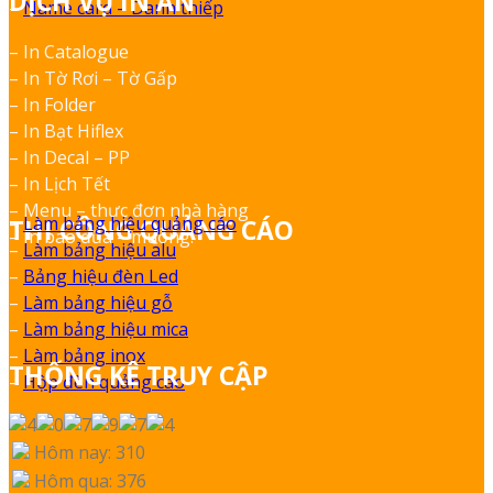
DỊCH VỤ IN ẤN
–
Name card – Danh thiếp
– In Catalogue
– In Tờ Rơi – Tờ Gấp
– In Folder
– In Bạt Hiflex
– In Decal – PP
– In Lịch Tết
– Menu – thực đơn nhà hàng
–
Làm bảng hiệu quảng cáo
THI CÔNG QUẢNG CÁO
– In bao đũa – muỗng.
–
Làm bảng hiệu alu
–
Bảng hiệu đèn Led
–
Làm bảng hiệu gỗ
–
Làm bảng hiệu mica
–
Làm bảng inox
THỐNG KÊ TRUY CẬP
–
Hộp đèn quảng cáo
Hôm nay: 310
Hôm qua: 376