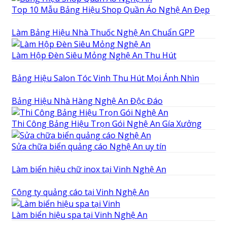
Top 10 Mẫu Bảng Hiệu Shop Quần Áo Nghệ An Đẹp
Làm Bảng Hiệu Nhà Thuốc Nghệ An Chuẩn GPP
Làm Hộp Đèn Siêu Mỏng Nghệ An Thu Hút
Bảng Hiệu Salon Tóc Vinh Thu Hút Mọi Ánh Nhìn
Bảng Hiệu Nhà Hàng Nghệ An Độc Đáo
Thi Công Bảng Hiệu Trọn Gói Nghệ An Gía Xưởng
Sửa chữa biển quảng cáo Nghệ An uy tín
Làm biển hiệu chữ inox tại Vinh Nghệ An
Công ty quảng cáo tại Vinh Nghệ An
Làm biển hiệu spa tại Vinh Nghệ An