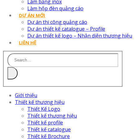
Làm bảng inox
Làm hộp đèn quảng cáo
DỰ ÁN MỚI
Dự án thi công quảng cáo
Dự án thiết kế catalogue – Profile
Dự án thiết kế logo – Nhận diện thương hiệu
LIÊN HỆ
Giới thiệu
Thiết kế thương hiệu
Thiết Kế Logo
Thiết kế thương hiệu
Thiết kế profile
Thiết kế catalogue
Thiết kế Brochure