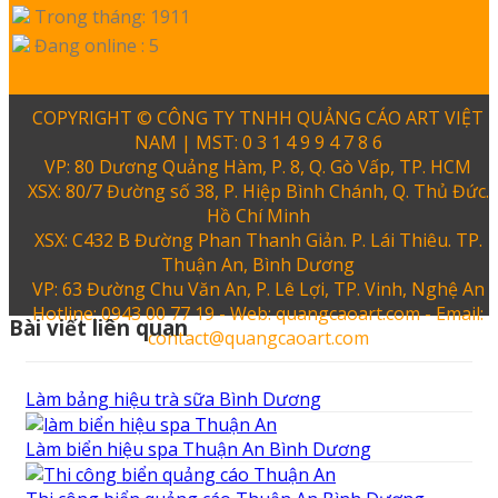
Trong tháng: 1911
Đang online : 5
COPYRIGHT © CÔNG TY TNHH QUẢNG CÁO ART VIỆT
NAM | MST: 0 3 1 4 9 9 4 7 8 6
VP: 80 Dương Quảng Hàm, P. 8, Q. Gò Vấp, TP. HCM
XSX: 80/7 Đường số 38, P. Hiệp Bình Chánh, Q. Thủ Đức.
Hồ Chí Minh
XSX: C432 B Đường Phan Thanh Giản. P. Lái Thiêu. TP.
Thuận An, Bình Dương
VP: 63 Đường Chu Văn An, P. Lê Lợi, TP. Vinh, Nghệ An
Hotline: 0943 00 77 19 - Web: quangcaoart.com - Email:
Bài viết liên quan
contact@quangcaoart.com
Làm bảng hiệu trà sữa Bình Dương
Làm biển hiệu spa Thuận An Bình Dương