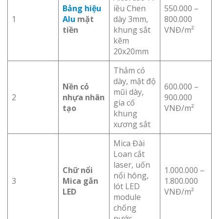
Bảng hiệu
iều Chen
550.000 –
1
Alu
mặt
dày 3mm,
800.000
tiền
khung sắt
VNĐ/m²
kẽm
20x20mm
Thảm cỏ
dày, mật độ
Nền cỏ
600.000 –
mũi dày,
2
nhựa nhân
900.000
gia cố
tạo
VNĐ/m²
khung
xương sắt
Mica Đài
Loan cắt
laser, uốn
Chữ nổi
1.000.000 –
nổi hông,
3
Mica gắn
1.800.000
lót LED
LED
VNĐ/m²
module
chống
nước