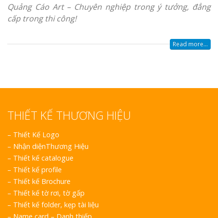
Quảng Cáo Art – Chuyên nghiệp trong ý tưởng, đẳng
cấp trong thi công!
Read more...
THIẾT KẾ THƯƠNG HIỆU
–
Thiết Kế Logo
–
Nhận diệnThương Hiệu
–
Thiết kế catalogue
–
Thiết kế profile
–
Thiết kế Brochure
–
Thiết kế tờ rơi, tờ gấp
–
Thiết kế folder, kẹp tài liệu
–
Name card – Danh thiếp