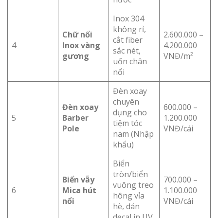
Inox 304
không rỉ,
Chữ nổi
2.600.000 –
cắt fiber
4
Inox vàng
4.200.000
sắc nét,
gương
VNĐ/m²
uốn chân
nổi
Đèn xoay
chuyên
Đèn xoay
600.000 –
dụng cho
5
Barber
1.200.000
tiệm tóc
Pole
VNĐ/cái
nam (Nhập
khẩu)
Biển
tròn/biển
Biển vẫy
700.000 –
vuông treo
6
Mica hút
1.100.000
hông vỉa
nổi
VNĐ/cái
hè, dán
decal in UV