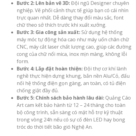
Bước 2: Lên bản vẽ 3D:
Đội ngũ Designer chuyên
nghiệp. Vẽ phối cảnh thực tế giúp bạn có cái nhìn
trực quan nhất. Dễ dàng thay đổi màu sắc, font
chữ theo sở thích trước khi xuất xưởng.
Bước 3: Gia công sản xuất:
Sử dụng hệ thống
máy móc tự động hóa cao như máy uốn chân chữ
CNC, máy cắt laser chất lượng cao, giúp các đường
cong của chữ nổi mica, inox mịn màng, không lỗi
form.
Bước 4: Lắp đặt hoàn thiện:
Đội thợ cơ khí lành
nghề thực hiện dựng khung, bắn nền Alu/Cỏ, đấu
nối hệ thống điện gọn gàng, an toàn, có tủ điện
chống giật đầy đủ.
Bước 5: Chính sách bảo hành lâu dài:
Quảng Cáo
Art cam kết bảo hành từ 12 – 24 tháng cho toàn
bộ công trình, sẵn sàng có mặt hỗ trợ kỹ thuật
trong vòng 24h nếu có sự cố đèn LED hay bong
tróc do thời tiết bão gió Nghệ An.