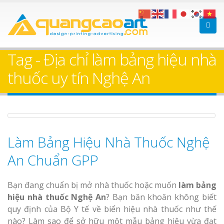
Làm bảng hiệu gỗ tại
Làm Biển Hiệ
Nha Trang
Cà Phê Bình Dương Tr
Tag - Địa chỉ làm bảng hiệu nhà
Làm bảng hiệ
thuốc uy tín Nghệ An
sữa Bình Dư
Làm biển hiệ
Bảng gỗ treo cửa
Thuận An Bì
theo yêu cầu
Làm Bảng Hiệu Nhà Thuốc Nghệ
Dương
An Chuẩn GPP
Bạn đang chuẩn bị mở nhà thuốc hoặc muốn
làm bảng
hiệu nhà thuốc Nghệ An
? Bạn băn khoăn không biết
Thi công biể
quy định của Bộ Y tế về biển hiệu nhà thuốc như thế
cáo Thuận An
nào? Làm sao để sở hữu một mẫu bảng hiệu vừa đạt