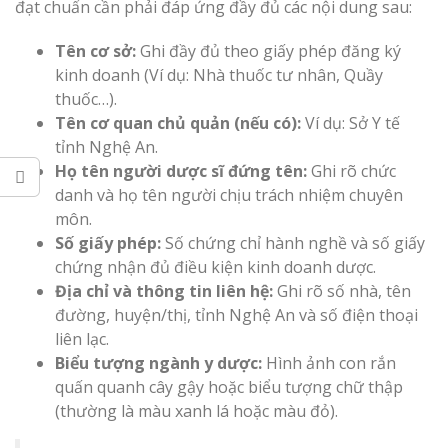
đạt chuẩn cần phải đáp ứng đầy đủ các nội dung sau:
Top 10 Mẫu 
Tên cơ sở:
Ghi đầy đủ theo giấy phép đăng ký
Hiệu Shop Q
kinh doanh (Ví dụ: Nhà thuốc tư nhân, Quầy
Nghệ An Đẹp
thuốc…).
Tên cơ quan chủ quản (nếu có):
Ví dụ: Sở Y tế
tỉnh Nghệ An.
Họ tên người dược sĩ đứng tên:
Ghi rõ chức
danh và họ tên người chịu trách nhiệm chuyên
môn.
Số giấy phép:
Số chứng chỉ hành nghề và số giấy
Làm Bảng Hi
chứng nhận đủ điều kiện kinh doanh dược.
Thuốc Nghệ An Chuẩn
Địa chỉ và thông tin liên hệ:
Ghi rõ số nhà, tên
đường, huyện/thị, tỉnh Nghệ An và số điện thoại
Làm Hộp Đèn
liên lạc.
Mỏng Nghệ 
Biểu tượng ngành y dược:
Hình ảnh con rắn
Hút
quấn quanh cây gậy hoặc biểu tượng chữ thập
(thường là màu xanh lá hoặc màu đỏ).