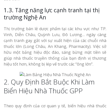
Nghiệp
1.3. Tăng năng lực cạnh tranh tại thị
trường Nghệ An
Thị trường bán lẻ dược phẩm tại các khu vực như TP.
Vinh, Diễn Châu, Quỳnh Lưu, Đô Lương… ngày càng
Làm Biển Côn
cạnh tranh gay gắt với sự xuất hiện của các chuỗi nhà
Mica Tại Vinh Lấy Nga
thuốc lớn (Long Châu, An Khang, Pharmacity). Việc sở
hữu một bảng hiệu độc đáo, sáng bừng mặt tiền sẽ
giúp nhà thuốc truyền thống của bạn định vị thương
Làm biển quả
tại Vinh Nghệ An
hiệu tốt hơn, không bị lép vế trước các “ông lớn”.
Làm Biển Hiệ
2. Quy Định Bắt Buộc Khi Làm
Nam Đàn Uy Tín Giá X
Biển Hiệu Nhà Thuốc GPP
Làm Biển Qu
Mỹ Phẩm Vinh Thu Hú
Theo quy định của cơ quan y tế, biển hiệu nhà thuốc
Hàng