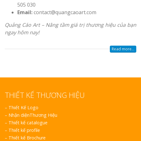
505 030
Email:
contact@quangcaoart.com
Quảng Cáo Art – Nâng tầm giá trị thương hiệu của bạn
ngay hôm nay!
Read more...
THIẾT KẾ THƯƠNG HIỆU
–
Thiết Kế Logo
–
Nhận diệnThương Hiệu
–
Thiết kế catalogue
–
Thiết kế profile
–
Thiết kế Brochure