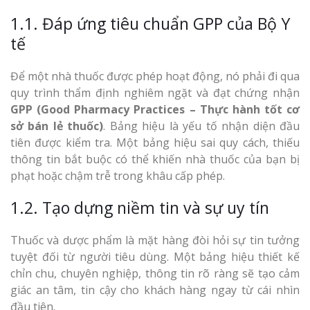
1.1. Đáp ứng tiêu chuẩn GPP của Bộ Y
tế
Để một nhà thuốc được phép hoạt động, nó phải đi qua
Thi Công Bản
quy trình thẩm định nghiêm ngặt và đạt chứng nhận
Nghệ An Nâng Tầm T
GPP (Good Pharmacy Practices – Thực hành tốt cơ
Hiệu
sở bán lẻ thuốc)
. Bảng hiệu là yếu tố nhận diện đầu
tiên được kiểm tra. Một bảng hiệu sai quy cách, thiếu
Làm Biển Led
thông tin bắt buộc có thể khiến nhà thuốc của bạn bị
Rẻ Tại Vinh Giải Pháp 
phạt hoặc chậm trễ trong khâu cấp phép.
Quả
1.2. Tạo dựng niềm tin và sự uy tín
Làm Hộp Đèn
Cáo Tại Vinh Giá Rẻ
Thuốc và dược phẩm là mặt hàng đòi hỏi sự tin tưởng
tuyệt đối từ người tiêu dùng. Một bảng hiệu thiết kế
Biển Led Chạ
chỉn chu, chuyên nghiệp, thông tin rõ ràng sẽ tạo cảm
Ma Trận Ngh
giác an tâm, tin cậy cho khách hàng ngay từ cái nhìn
Thi Công Ch
đầu tiên.