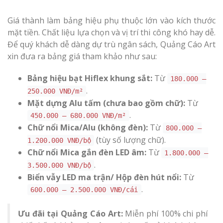
Giá thành làm bảng hiệu phụ thuộc lớn vào kích thước
mặt tiền. Chất liệu lựa chọn và vị trí thi công khó hay dễ.
Để quý khách dễ dàng dự trù ngân sách, Quảng Cáo Art
xin đưa ra bảng giá tham khảo như sau:
Bảng hiệu bạt Hiflex khung sắt:
Từ
180.000 –
.
250.000 VNĐ/m²
Mặt dựng Alu tấm (chưa bao gồm chữ):
Từ
.
450.000 – 680.000 VNĐ/m²
Chữ nổi Mica/Alu (không đèn):
Từ
800.000 –
(tùy số lượng chữ).
1.200.000 VNĐ/bộ
Chữ nổi Mica gắn đèn LED âm:
Từ
1.800.000 –
.
3.500.000 VNĐ/bộ
Biển vẫy LED ma trận/ Hộp đèn hút nổi:
Từ
.
600.000 – 2.500.000 VNĐ/cái
Ưu đãi tại Quảng Cáo Art:
Miễn phí 100% chi phí