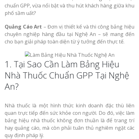
Dương
Làm bảng hiệu gỗ tại
chuẩn GPP, vừa nổi bật và thu hút khách hàng giữa khu
Biên Hòa
phố sầm uất?
Quảng Cáo Art
– Đơn vị thiết kế và thi công bảng hiệu
chuyên nghiệp hàng đầu tại Nghệ An – sẽ mang đến
cho bạn giải pháp toàn diện từ ý tưởng đến thực tế.
Làm biển hiệ
tóc Thuận An
Làm bảng hiệu gỗ tại
Nghệ An
1. Tại Sao Cần Làm Bảng Hiệu
Thi công biể
Nhà Thuốc Chuẩn GPP Tại Nghệ
cáo Vinh
An?
Nhà thuốc là một hình thức kinh doanh đặc thù liên
quan trực tiếp đến sức khỏe con người. Do đó, việc làm
bảng hiệu nhà thuốc không đơn thuần là để trang trí
Làm biển quả
hay quảng cáo, mà còn phải tuân thủ nghiêm ngặt các
Nghệ An giá 
quy định pháp lý.