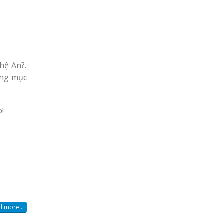
hệ An?.
àng mục
o!
 more...