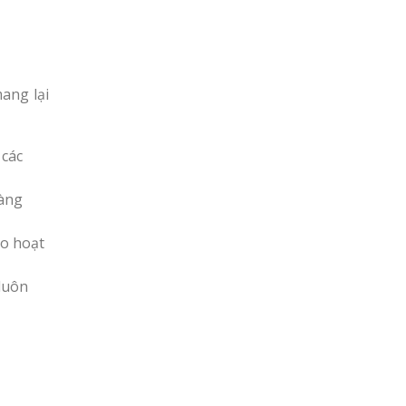
ang lại
 các
hàng
ào hoạt
 luôn