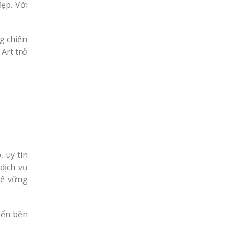
ẹp. Với
g chiến
Art trở
o
 uy tín
dịch vụ
hế vững
iển bền