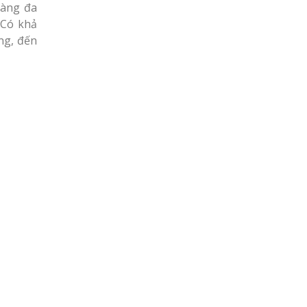
càng đa
 Có khả
ng, đến