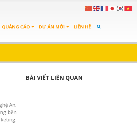
G QUẢNG CÁO
DỰ ÁN MỚI
LIÊN HỆ
BÀI VIẾT LIÊN QUAN
Nghệ An.
ông bền
keting.