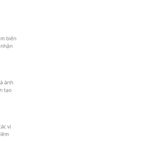
ồm biển
g nhận
và ánh
n tạo
ác vị
tiềm