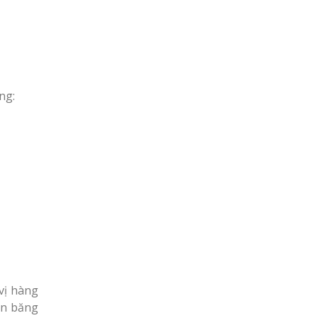
ng:
vị hàng
ấn băng