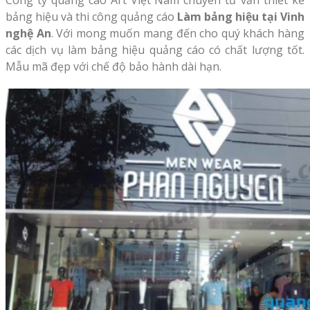
bảng hiệu và thi công quảng cáo
Làm bảng hiệu tại Vinh
nghệ An
. Với mong muốn mang đến cho quý khách hàng
các dịch vụ làm bảng hiệu quảng cáo có chất lượng tốt.
Mẫu mã đẹp với chế độ bảo hành dài hạn.