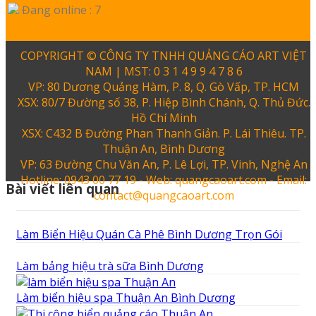
Đang online : 7
COPYRIGHT © CÔNG TY TNHH QUẢNG CÁO ART VIỆT
NAM | MST: 0 3 1 4 9 9 4 7 8 6
VP: 80 Dương Quảng Hàm, P. 8, Q. Gò Vấp, TP. HCM
XSX: 80/7 Đường số 38, P. Hiệp Bình Chánh, Q. Thủ Đức.
Hồ Chí Minh
XSX: C432 B Đường Phan Thanh Giản. P. Lái Thiêu. TP.
Thuận An, Bình Dương
VP: 63 Đường Chu Văn An, P. Lê Lợi, TP. Vinh, Nghệ An
Hotline: 0943 00 77 19 - Web: quangcaoart.com - Email:
Bài viết liên quan
contact@quangcaoart.com
Làm Biển Hiệu Quán Cà Phê Bình Dương Trọn Gói
Làm bảng hiệu trà sữa Bình Dương
Làm biển hiệu spa Thuận An Bình Dương