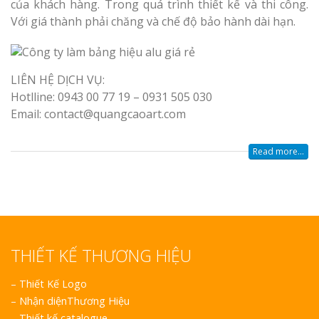
của khách hàng. Trong quá trình thiết kế và thi công.
Với giá thành phải chăng và chế độ bảo hành dài hạn.
LIÊN HỆ DỊCH VỤ:
Hotlline: 0943 00 77 19 – 0931 505 030
Email: contact@quangcaoart.com
Read more...
THIẾT KẾ THƯƠNG HIỆU
–
Thiết Kế Logo
–
Nhận diệnThương Hiệu
–
Thiết kế catalogue