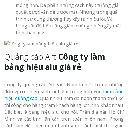
mỏng hơn. Đa phần những cách này thường giải
quyết được vấn đề trước mắt. Nhưng trong quá
trình sử dụng thương hay xẩy ra nhiều lỗi. Và
hỏng vặt độ bền cũng giảm xuống nhiều gây mất
tính thẩm mỹ.
Làm Biển Côn
Mica Tại Vinh Lấy Nga
Quảng cáo Art
Công ty làm
Làm biển quả
bảng hiệu alu giá rẻ
.
tại Vinh Nghệ An
Công ty quảng cáo Art Việt Nam là một trong những
Làm Biển Hiệ
Nam Đàn Uy Tín Giá X
đơn vị có nhiều kinh nghiệm trong lĩnh vực
làm bảng
hiệu quảng cáo
. Qua nhiều năm đã hoàn thành thiết kế
thi công cho hàng trăm khách hàng lơn nhỏ khác nhau.
Làm Biển Qu
Đặc biệt là bảng hiệu alu, chữ nổi. Trên địa bàn Hồ Chí
Mỹ Phẩm Vinh Thu Hú
Minh và các tỉnh lân cận trên toàn miền nam. Phong
Hàng
cách làm việc hiệu quả nhanh gọn tránh mất thời gian