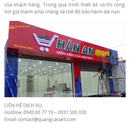
của khách hàng. Trong quá trình thiết kế và thi công.
Top 10 Mẫu 
Với giá thành phải chăng và chế độ bảo hành dài hạn.
Hiệu Shop Q
Nghệ An Đẹp
Làm Bảng Hi
Thuốc Nghệ An Chuẩn
Làm Hộp Đèn
Mỏng Nghệ 
Hút
LIÊN HỆ DỊCH VỤ:
Hotlline: 0943 00 77 19 – 0931 505 030
Email: contact@quangcaoart.com