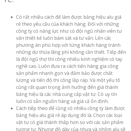
Có rất nhiều cách để làm được bảng hiệu alu giá
rẻ theo yêu cầu của khách hàng. Đối với những
công ty có năng lực như có đội ngũ nhân viên tư
Thi Công Bản
vấn thiết kế luôn bám sát và tư vấn. Lên các
Nghệ An Nâng Tầm T
Hiệu
phương án phù hợp với từng khách hàng tránh
những dư thừa lãng phí không cần thiết. Tiếp đến
là đội ngũ thợ thi công nhiều kinh nghiệm có tay
Làm Biển Led
nghề cao. Luôn đưa ra cách tiến hàng gia công
Rẻ Tại Vinh Giải Pháp 
sản phẩm nhanh gọn và đảm bảo được chất
Quả
lượng và tiến độ thi công lắp ráp. Và một yếu tố
cũng rất quan trọng ảnh hưởng đến giá thành
Làm Hộp Đèn
bảng hiệu là các nhà cung cấp vật tư. Có uy tín
Cáo Tại Vinh Giá Rẻ
luôn có sẵn nguồn hàng và giá cả ổn định.
Cách tiếp theo để cũng có nhiều công ty làm được
Biển Led Chạ
bảng hiệu alu giá rẻ áp dụng đó là. Chọn các loại
Ma Trận Ngh
vật tư có giá thành thấp hơn so với các sản phẩm
Thi Công Ch
tương tư. Nhưng độ dày của nhựa và nhôm alu sẽ
Nghiệp