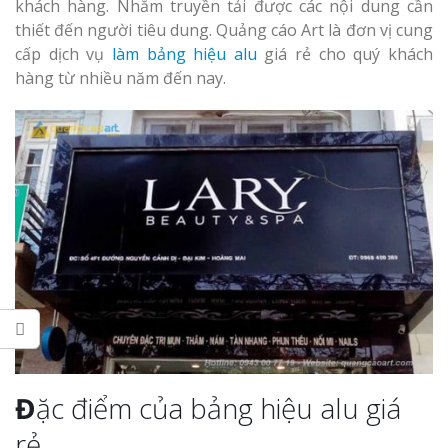
Làm bảng hiệu gỗ tại
khách hàng. Nhằm truyền tải được các nội dung cần
Biên Hòa
thiết đến người tiêu dung. Quảng cáo Art là đơn vị cung
cấp dịch vụ
làm bảng hiệu alu
giá rẻ cho quý khách
hàng từ nhiều năm đến nay.
Làm biển hiệ
tóc Thuận An
Làm bảng hiệu gỗ tại
Nghệ An
Thi công biể
cáo Vinh
Làm biển quả
Đ
ặc điểm của bảng hiệu alu giá
Nghệ An giá 
rẻ.