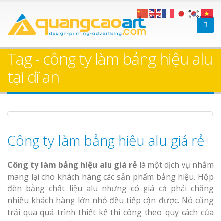
Làm bảng hiệu gỗ tại
Làm Biển Hiệ
Nha Trang
Cà Phê Bình Dương Tr
Tag - công ty làm bảng hiệu alu
Làm bảng hiệ
tại dĩ an
sữa Bình Dương
Làm biển hiệ
Thuận An Bì
Bảng gỗ treo cửa
Dương
theo yêu cầu
Công ty làm bảng hiệu alu giá rẻ
Công ty làm bảng hiệu alu giá rẻ
là một dịch vụ nhằm
mang lại cho khách hàng các sản phẩm bảng hiệu. Hộp
đèn bằng chất liệu alu nhưng có giá cả phải chăng
Thi công biể
nhiều khách hàng lớn nhỏ đều tiếp cận được. Nó cũng
cáo Thuận An
trải qua quá trình thiết kế thi công theo quy cách của
Dương