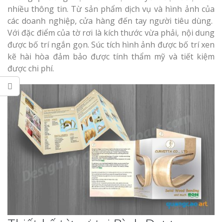
tóc Thuận An
nhiều thông tin. Từ sản phẩm dịch vụ và hình ảnh của
các doanh nghiệp, cửa hàng đến tay người tiêu dùng.
Thi công biể
Với đặc điểm của tờ rơi là kích thước vừa phải, nội dung
cáo Vinh
được bố trí ngắn gọn. Súc tích hình ảnh được bố trí xen
kẽ hài hòa đảm bảo được tính thẩm mỹ và tiết kiệm
Làm biển hiệu gỗ
quán cafe đẹp
được chi phí.
Làm biển quả
Nghệ An giá 
Thi Công Bản
Nghệ An Nâng Tầm T