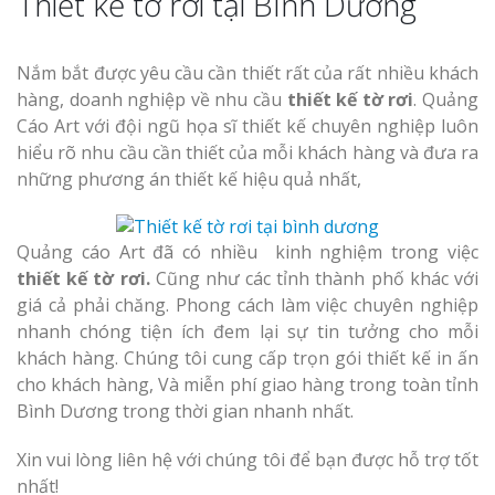
Thiết kế tờ rơi tại Bình Dương
Hiệu
Làm Biển Led
Nắm bắt được yêu cầu cần thiết rất của rất nhiều khách
Rẻ Tại Vinh Giải Pháp 
hàng, doanh nghiệp về nhu cầu
thiết kế tờ rơi
. Quảng
Quả
Cáo Art với đội ngũ họa sĩ thiết kế chuyên nghiệp luôn
hiểu rõ nhu cầu cần thiết của mỗi khách hàng và đưa ra
Làm Hộp Đèn
những phương án thiết kế hiệu quả nhất,
Cáo Tại Vinh Giá Rẻ
Quảng cáo Art đã có nhiều kinh nghiệm trong việc
Biển Led Chạ
Ma Trận Ngh
thiết kế tờ rơi.
Cũng như các tỉnh thành phố khác với
Thi Công Ch
giá cả phải chăng. Phong cách làm việc chuyên nghiệp
Nghiệp
nhanh chóng tiện ích đem lại sự tin tưởng cho mỗi
khách hàng. Chúng tôi cung cấp trọn gói thiết kế in ấn
cho khách hàng, Và miễn phí giao hàng trong toàn tỉnh
Bình Dương trong thời gian nhanh nhất.
Xin vui lòng liên hệ với chúng tôi để bạn được hỗ trợ tốt
nhất!
Làm Biển Côn