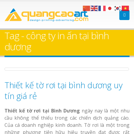
Làm bảng hiệu gỗ tại
Làm biển hiệ
Biên Hòa
Thuận An Bì
Tag - công ty in ấn tại bình
Dương
dương
Làm bảng hiệu gỗ tại
Thi công biể
Nghệ An
cáo Thuận An
Thiết kế tờ rơi tại bình dương uy
Dương
tín giá rẻ
Thiết kế tờ rơi tại Bình Dương
ngày nay là một nhu
cầu không thể thiếu trong các chiến dịch quảng cáo.
Làm bảng hiệu gỗ
Của cá doanh nghiệp kinh doanh. Tờ rơi là một trong
homestay chất lượng
Làm biển hiệ
những phương tiện hữu hiệu truyền đạt được rất