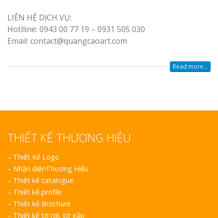
Mica Tại Vinh Lấy Nga
LIÊN HỆ DỊCH VỤ:
Hotlline: 0943 00 77 19 – 0931 505 030
Làm biển quả
Email: contact@quangcaoart.com
tại Vinh Nghệ An
Read more...
Làm Biển Hiệ
Nam Đàn Uy Tín Giá X
Làm Biển Qu
Mỹ Phẩm Vinh Thu Hú
Hàng
THIẾT KẾ THƯƠNG HIỆU
Top 10 Mẫu 
–
Thiết Kế Logo
Hiệu Shop Q
–
Nhận diệnThương Hiệu
Nghệ An Đẹp
–
Thiết kế catalogue
–
Thiết kế profile
–
Thiết kế Brochure
–
Thiết kế tờ rơi, tờ gấp