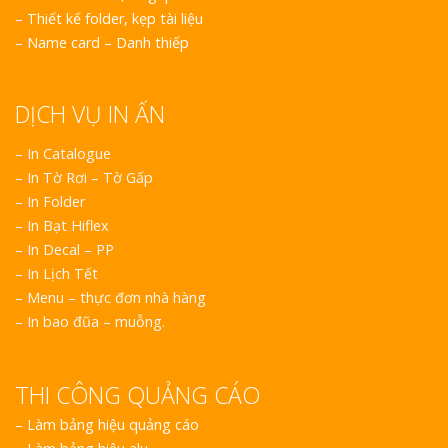
–
Thiết kế folder, kẹp tài liệu
–
Name card – Danh thiếp
Làm Bảng Hi
Thuốc Nghệ An Chuẩn
DỊCH VỤ IN ẤN
– In Catalogue
Làm Hộp Đèn
– In Tờ Rơi – Tờ Gấp
Mỏng Nghệ 
Hút
– In Folder
– In Bạt Hiflex
– In Decal – PP
– In Lịch Tết
– Menu – thực đơn nhà hàng
– In bao đũa – muỗng.
Bảng Hiệu Sa
Vinh Thu Hút Mọi Ánh
THI CÔNG QUẢNG CÁO
–
Làm bảng hiệu quảng cáo
Bảng Hiệu N