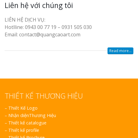
Liên hệ với chúng tôi
LIÊN HỆ DỊCH VỤ:
Hotlline: 0943 00 77 19 – 0931 505 030
Email: contact@quangcaoart.com
Read more...
THIẾT KẾ THƯƠNG HIỆU
–
Thiết Kế Logo
–
Nhận diệnThương Hiệu
–
Thiết kế catalogue
–
Thiết kế profile
–
Thiết kế Brochure