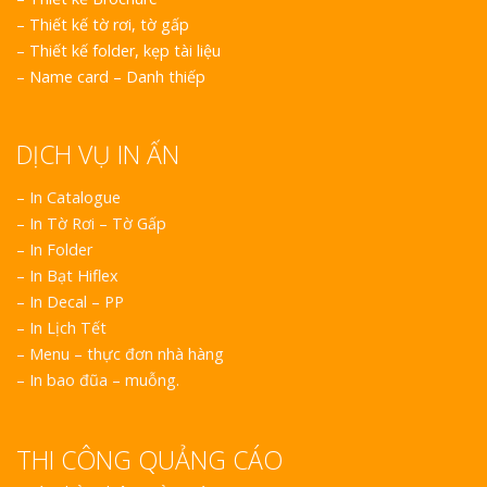
–
Thiết kế tờ rơi, tờ gấp
–
Thiết kế folder, kẹp tài liệu
–
Name card – Danh thiếp
DỊCH VỤ IN ẤN
– In Catalogue
– In Tờ Rơi – Tờ Gấp
– In Folder
– In Bạt Hiflex
– In Decal – PP
– In Lịch Tết
– Menu – thực đơn nhà hàng
– In bao đũa – muỗng.
THI CÔNG QUẢNG CÁO